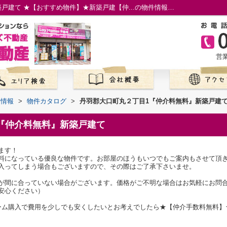
丹羽郡大口町丸２丁目1『仲介料無料』新築戸建て ★【おすすめ物件】★新築戸建【仲...の物件情報／名古屋市の仲介手数料無料の新築一戸建て／ロイホームズ不動産
営業
て情報
>
物件カタログ
>
丹羽郡大口町丸２丁目1『仲介料無料』新築戸建
『仲介料無料』新築戸建て
ます！
料になっている優良な物件です。お部屋のほうもいつでもご案内もさせて頂
入ってしまう場合もございますので、その際はご了承下さいませ。
が間に合っていない場合がございます。価格がご不明な場合はお気軽にお問
安心ください）
ーム購入で費用を少しでも安くしたいとお考えでしたら★【仲介手数料無料】