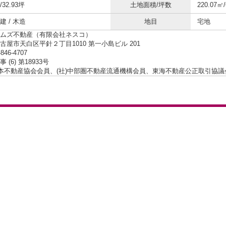
/32.93坪
土地面積/坪数
220.07㎡
 / 木造
地目
宅地
ムズ不動産（有限会社ネスコ）
古屋市天白区平針２丁目1010 第一小島ビル 201
-846-4707
 (6) 第18933号
日本不動産協会会員、(社)中部圏不動産流通機構会員、東海不動産公正取引協議