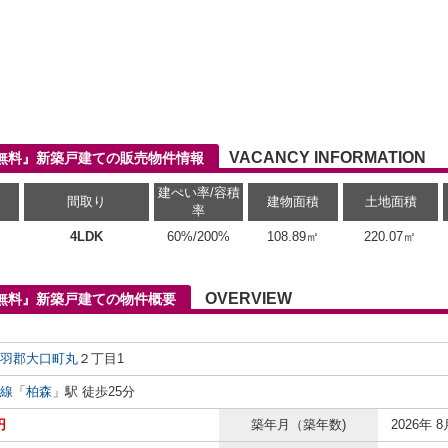
VACANCY INFORMATION
無料』新築戸建ての販売物件情報
建ぺい率/容積
間取り
建物面積
土地面積
率
4LDK
60%/200%
108.89㎡
220.07㎡
OVERVIEW
無料』新築戸建ての物件概要
羽郡大口町
丸
２丁目1
線
「
柏森
」駅 徒歩25分
円
築年月（築年数)
2026年 8