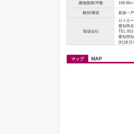
建物面積/坪数
108.89㎡
種別/構造
新築一戸建
ロイホー
愛知県名
取扱会社
TEL:052
愛知県知事
(社)全
MAP
マップ