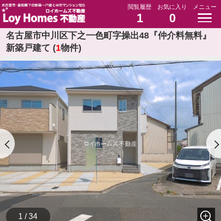
閲覧履歴
お気に入り
メニュー
1
0
名古屋市中川区下之一色町字操出48『仲介料無料』
新築戸建て (
1
物件)
1 / 34