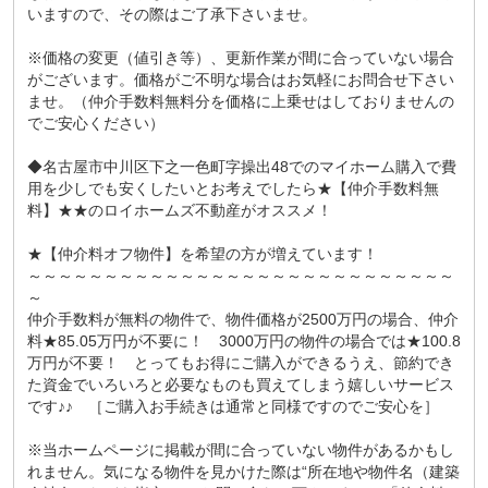
いますので、その際はご了承下さいませ。
※価格の変更（値引き等）、更新作業が間に合っていない場合
がございます。価格がご不明な場合はお気軽にお問合せ下さい
ませ。（仲介手数料無料分を価格に上乗せはしておりませんの
でご安心ください）
◆名古屋市中川区下之一色町字操出48でのマイホーム購入で費
用を少しでも安くしたいとお考えでしたら★【仲介手数料無
料】★★のロイホームズ不動産がオススメ！
★【仲介料オフ物件】を希望の方が増えています！
～～～～～～～～～～～～～～～～～～～～～～～～～～～～
～
仲介手数料が無料の物件で、物件価格が2500万円の場合、仲介
料★85.05万円が不要に！ 3000万円の物件の場合では★100.8
万円が不要！ とってもお得にご購入ができるうえ、節約でき
た資金でいろいろと必要なものも買えてしまう嬉しいサービス
です♪♪ ［ご購入お手続きは通常と同様ですのでご安心を］
※当ホームページに掲載が間に合っていない物件があるかもし
れません。気になる物件を見かけた際は“所在地や物件名（建築