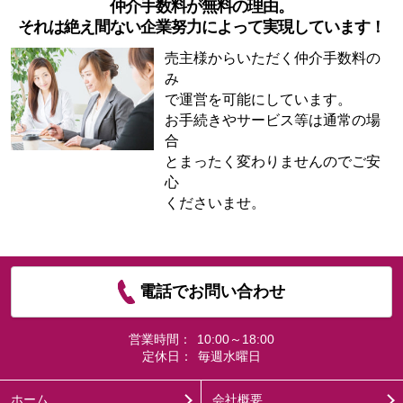
仲介手数料が無料の理由。
それは絶え間ない企業努力によって実現しています！
売主様からいただく仲介手数料の
み
で運営を可能にしています。
お手続きやサービス等は通常の場
合
とまったく変わりませんのでご安
心
くださいませ。
電話でお問い合わせ
営業時間：
10:00～18:00
定休日：
毎週水曜日
ホーム
会社概要