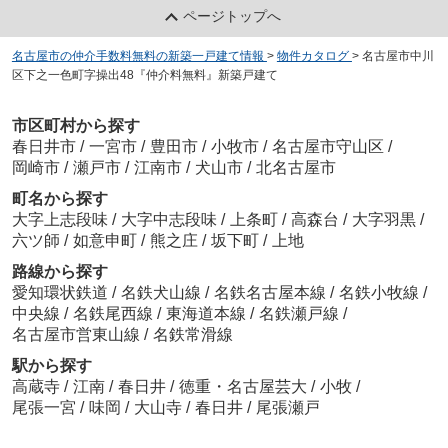
ページトップへ
名古屋市の仲介手数料無料の新築一戸建て情報
>
物件カタログ
>
名古屋市中川
区下之一色町字操出48『仲介料無料』新築戸建て
市区町村から探す
春日井市
/
一宮市
/
豊田市
/
小牧市
/
名古屋市守山区
/
岡崎市
/
瀬戸市
/
江南市
/
犬山市
/
北名古屋市
町名から探す
大字上志段味
/
大字中志段味
/
上条町
/
高森台
/
大字羽黒
/
六ツ師
/
如意申町
/
熊之庄
/
坂下町
/
上地
路線から探す
愛知環状鉄道
/
名鉄犬山線
/
名鉄名古屋本線
/
名鉄小牧線
/
中央線
/
名鉄尾西線
/
東海道本線
/
名鉄瀬戸線
/
名古屋市営東山線
/
名鉄常滑線
駅から探す
高蔵寺
/
江南
/
春日井
/
徳重・名古屋芸大
/
小牧
/
尾張一宮
/
味岡
/
大山寺
/
春日井
/
尾張瀬戸