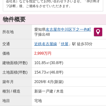
会社名）などを指定”してお問い合わせ下さいませ。「仲介料オ
フ診断」後、ご連絡をさせていただきます。
物件概要
愛知県
名古屋市中川区
下之一色町
所在地
字操出48
交通
近鉄名古屋線
「
伏屋
」駅 徒歩33分
価格
2,999万円
建物面積(坪数)
101.85㎡(30.8坪)
土地面積(坪数)
154.73㎡(46.8坪)
築年月
2026年 4月(新築)
種別 / 構造
新築一戸建 / 木造
地目
宅地