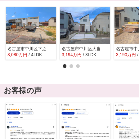
名古屋市中川区下之一色町字中ノ切26『仲介料無料』新築戸建て
名古屋市中川区大当郎１丁目1815『仲介料無料』新築戸建て
3,080
万
円
/ 4LDK
3,194
万
円
/ 3LDK
3,190
万
円
お客様の声