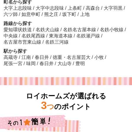
町名から探す
大字上志段味
/
大字中志段味
/
上条町
/
高森台
/
大字羽黒
/
六ツ師
/
如意申町
/
熊之庄
/
坂下町
/
上地
路線から探す
愛知環状鉄道
/
名鉄犬山線
/
名鉄名古屋本線
/
名鉄小牧線
/
中央線
/
名鉄尾西線
/
東海道本線
/
名鉄瀬戸線
/
名古屋市営東山線
/
名鉄三河線
駅から探す
高蔵寺
/
江南
/
春日井
/
徳重・名古屋芸大
/
小牧
/
尾張一宮
/
味岡
/
春日井
/
大山寺
/
豊明
ロイホームズが選ばれる
3
つ
のポイント