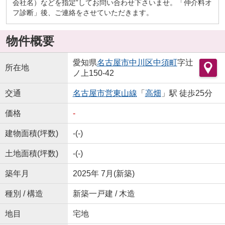
会社名）などを指定”してお問い合わせ下さいませ。「仲介料オ
フ診断」後、ご連絡をさせていただきます。
物件概要
愛知県
名古屋市中川区
中須町
字辻
所在地
ノ上150-42
交通
名古屋市営東山線
「
高畑
」駅 徒歩25分
価格
-
建物面積(坪数)
-(-)
土地面積(坪数)
-(-)
築年月
2025年 7月(新築)
種別 / 構造
新築一戸建 / 木造
地目
宅地