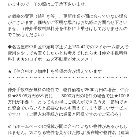
いますので、その際はご了承下さいませ。
※価格の変更（値引き等）、更新作業が間に合っていない場合
がございます。価格がご不明な場合はお気軽にお問合せ下さい
ませ。（仲介手数料無料分を価格に上乗せはしておりませんの
でご安心ください）
◆名古屋市中川区中須町字辻ノ上150-42でのマイホーム購入で
費用を少しでも安くしたいとお考えでしたら★【仲介手数料無
料】★★のロイホームズ不動産がオススメ！
★【仲介料オフ物件】を希望の方が増えています！
～～～～～～～～～～～～～～～～～～～～～～～～～～～～
～
仲介手数料が無料の物件で、物件価格が2500万円の場合、仲介
料★85.05万円が不要に！ 3000万円の物件の場合では★100.8
万円が不要！ とってもお得にご購入ができるうえ、節約でき
た資金でいろいろと必要なものも買えてしまう嬉しいサービス
です♪♪ ［ご購入お手続きは通常と同様ですのでご安心を］
※当ホームページに掲載が間に合っていない物件があるかもし
れません。気になる物件を見かけた際は“所在地や物件名（建築