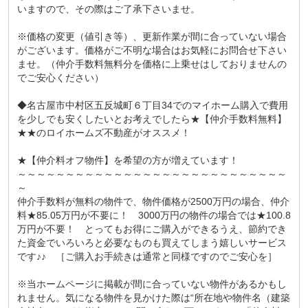
いますので、その際はご了承下さいませ。
※価格の変更（値引き等）、更新作業が間に合っていない場合
がございます。価格がご不明な場合はお気軽にお問合せ下さい
ませ。（仲介手数料無料分を価格に上乗せはしておりませんの
でご安心ください）
◆名古屋市中村区五反城町６丁目34でのマイホーム購入で費用
を少しでも安くしたいとお考えでしたら★【仲介手数料無料】
★★のロイホームズ不動産がオススメ！
★【仲介料オフ物件】を希望の方が増えています！
～～～～～～～～～～～～～～～～～～～～～～～～～～～～
～
仲介手数料が無料の物件で、物件価格が2500万円の場合、仲介
料★85.05万円が不要に！ 3000万円の物件の場合では★100.8
万円が不要！ とってもお得にご購入ができるうえ、節約でき
た資金でいろいろと必要なものも買えてしまう嬉しいサービス
です♪♪ ［ご購入お手続きは通常と同様ですのでご安心を］
※当ホームページに掲載が間に合っていない物件があるかもし
れません。気になる物件を見かけた際は“所在地や物件名（建築