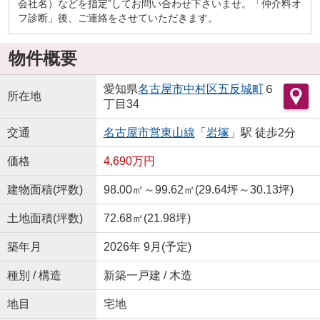
会社名）などを指定”してお問い合わせ下さいませ。「仲介料オ
フ診断」後、ご連絡をさせていただきます。
物件概要
愛知県
名古屋市中村区
五反城町
６
所在地
丁目34
交通
名古屋市営東山線
「
岩塚
」駅 徒歩2分
価格
4,690万円
建物面積(坪数)
98.00㎡～99.62㎡(29.64坪～30.13坪)
土地面積(坪数)
72.68㎡(21.98坪)
築年月
2026年 9月(予定)
種別 / 構造
新築一戸建 / 木造
地目
宅地