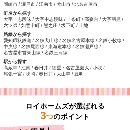
岡崎市
/
瀬戸市
/
江南市
/
犬山市
/
北名古屋市
町名から探す
大字上志段味
/
大字中志段味
/
上条町
/
高森台
/
大字羽黒
/
六ツ師
/
如意申町
/
熊之庄
/
坂下町
/
上地
路線から探す
愛知環状鉄道
/
名鉄犬山線
/
名鉄名古屋本線
/
名鉄小牧線
/
中央線
/
名鉄尾西線
/
東海道本線
/
名鉄瀬戸線
/
名古屋市営東山線
/
名鉄三河線
駅から探す
高蔵寺
/
江南
/
春日井
/
徳重・名古屋芸大
/
小牧
/
尾張一宮
/
味岡
/
春日井
/
大山寺
/
豊明
ロイホームズが選ばれる
3
つ
のポイント