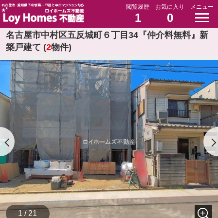
閲覧履歴
お気に入り
メニュー
1
0
名古屋市中村区五反城町６丁目34『仲介料無料』新
築戸建て (
2
物件)
1 / 21