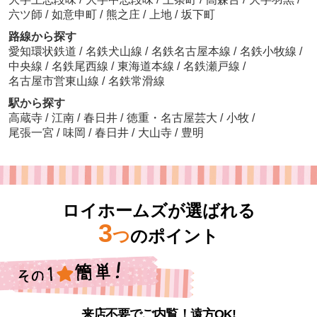
六ツ師
/
如意申町
/
熊之庄
/
上地
/
坂下町
路線から探す
愛知環状鉄道
/
名鉄犬山線
/
名鉄名古屋本線
/
名鉄小牧線
/
中央線
/
名鉄尾西線
/
東海道本線
/
名鉄瀬戸線
/
名古屋市営東山線
/
名鉄常滑線
駅から探す
高蔵寺
/
江南
/
春日井
/
徳重・名古屋芸大
/
小牧
/
尾張一宮
/
味岡
/
春日井
/
大山寺
/
豊明
ロイホームズが選ばれる
3
つ
のポイント
来店不要でご内覧！遠方OK!