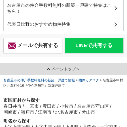
名古屋市の仲介手数料無料の新築一戸建て特集はこ
ちら！
代表日比野のおすすめ物件特集
メールで共有する
LINEで共有する
ページトップへ
名古屋市の仲介手数料無料の新築一戸建て情報
>
物件カタログ
>
名古屋市中村
区井深町4-16『仲介料無料』新築戸建て
市区町村から探す
春日井市
/
一宮市
/
豊田市
/
小牧市
/
名古屋市守山区
/
岡崎市
/
瀬戸市
/
江南市
/
北名古屋市
/
犬山市
町名から探す
大字上志段味
/
大字中志段味
/
上条町
/
高森台
/
大字羽黒
/