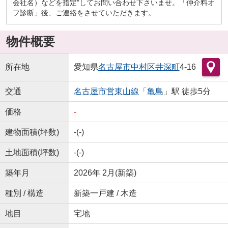
会社名）などを指定”してお問い合わせ下さいませ。「仲介料オ
フ診断」後、ご連絡をさせていただきます。
物件概要
所在地
愛知県
名古屋市中村区
井深町
4-16
交通
名古屋市営東山線
「
亀島
」駅 徒歩5分
価格
-
建物面積(坪数)
-(-)
土地面積(坪数)
-(-)
築年月
2026年 2月(新築)
種別 / 構造
新築一戸建 / 木造
地目
宅地