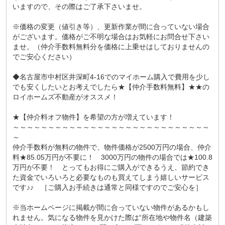
いますので、その際はご了承下さいませ。
※価格の変更（値引き等）、更新作業が間に合っていない場合
がございます。価格がご不明な場合はお気軽にお問合せ下さい
ませ。（仲介手数料無料分を価格に上乗せはしておりませんの
でご安心ください）
◆名古屋市中村区井深町4-16でのマイホーム購入で費用を少し
でも安くしたいとお考えでしたら★【仲介手数料無料】★★の
ロイホームズ不動産がオススメ！
★【仲介料オフ物件】を希望の方が増えています！
～～～～～～～～～～～～～～～～～～～～～～～～～～～～
～
仲介手数料が無料の物件で、物件価格が2500万円の場合、仲介
料★85.05万円が不要に！ 3000万円の物件の場合では★100.8
万円が不要！ とってもお得にご購入ができるうえ、節約でき
た資金でいろいろと必要なものも買えてしまう嬉しいサービス
です♪♪ ［ご購入お手続きは通常と同様ですのでご安心を］
※当ホームページに掲載が間に合っていない物件があるかもし
れません。気になる物件を見かけた際は“所在地や物件名（建築