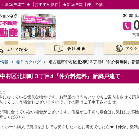
名古屋市中村区北畑町３丁目4『仲介料無料』新築戸建て ★【おすすめ物件】★新築戸建【仲...の物件情報／名古屋市の仲介手数料無料の新築一戸建て／ロイホームズ不動産
営業
て情報
>
物件カタログ
>
名古屋市中村区北畑町３丁目4『仲介料無料』新
中村区北畑町３丁目4『仲介料無料』新築戸建て
ます！
料になっている優良な物件です。お部屋のほうもいつでもご案内もさせて頂
入ってしまう場合もございますので、その際はご了承下さいませ。
が間に合っていない場合がございます。価格がご不明な場合はお気軽にお問
安心ください）
マイホーム購入で費用を少しでも安くしたいとお考えでしたら★【仲介手数料