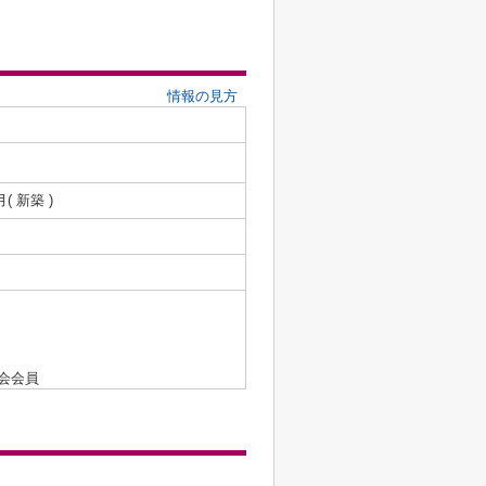
情報の見方
月( 新築 )
会会員