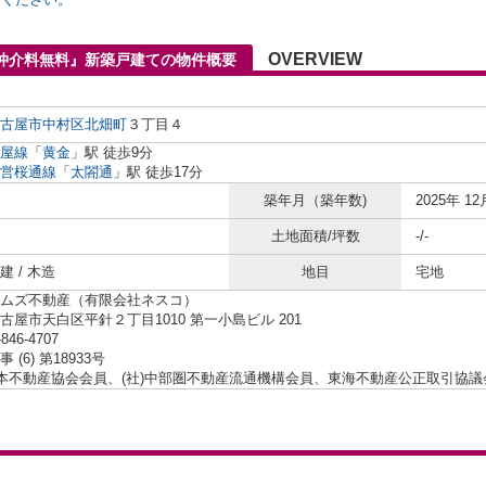
OVERVIEW
仲介料無料』新築戸建ての物件概要
古屋市中村区
北畑町
３丁目４
屋線
「
黄金
」駅 徒歩9分
営桜通線
「
太閤通
」駅 徒歩17分
築年月（築年数)
2025年 12
土地面積/坪数
-/-
 / 木造
地目
宅地
ムズ不動産（有限会社ネスコ）
古屋市天白区平針２丁目1010 第一小島ビル 201
-846-4707
 (6) 第18933号
日本不動産協会会員、(社)中部圏不動産流通機構会員、東海不動産公正取引協議