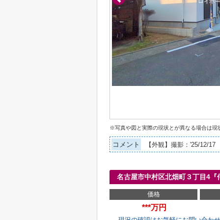
※写真や図と実際の現状とが異なる場合は現
コメント
【外観】撮影：'25/12/17
名古屋市中村区北畑町３丁目4『
価格
***万円
現況の確認はお気軽にお問い合わ