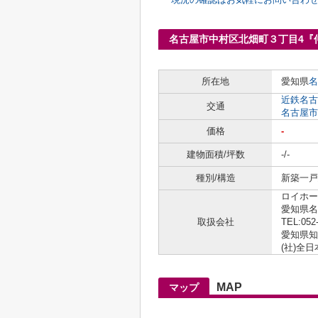
名古屋市中村区北畑町３丁目4『
所在地
愛知県
名
近鉄名古
交通
名古屋市
価格
-
建物面積/坪数
-/-
種別/構造
新築一戸建
ロイホー
愛知県名
取扱会社
TEL:052
愛知県知事
(社)全
MAP
マップ