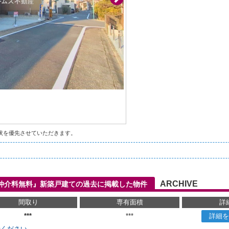
状を優先させていただきます。
ARCHIVE
仲介料無料』新築戸建ての過去に掲載した物件
間取り
専有面積
詳
***
***
詳細を
せください。