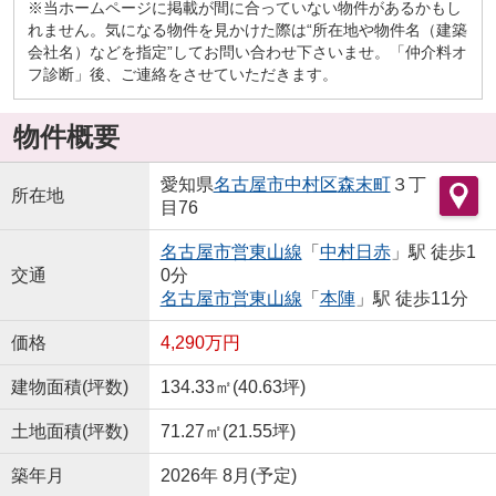
※当ホームページに掲載が間に合っていない物件があるかもし
れません。気になる物件を見かけた際は“所在地や物件名（建築
会社名）などを指定”してお問い合わせ下さいませ。「仲介料オ
フ診断」後、ご連絡をさせていただきます。
物件概要
愛知県
名古屋市中村区
森末町
３丁
所在地
目76
名古屋市営東山線
「
中村日赤
」駅 徒歩1
交通
0分
名古屋市営東山線
「
本陣
」駅 徒歩11分
価格
4,290万円
建物面積(坪数)
134.33㎡(40.63坪)
土地面積(坪数)
71.27㎡(21.55坪)
築年月
2026年 8月(予定)