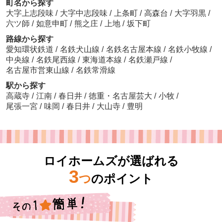
町名から探す
大字上志段味
/
大字中志段味
/
上条町
/
高森台
/
大字羽黒
/
六ツ師
/
如意申町
/
熊之庄
/
上地
/
坂下町
路線から探す
愛知環状鉄道
/
名鉄犬山線
/
名鉄名古屋本線
/
名鉄小牧線
/
中央線
/
名鉄尾西線
/
東海道本線
/
名鉄瀬戸線
/
名古屋市営東山線
/
名鉄常滑線
駅から探す
高蔵寺
/
江南
/
春日井
/
徳重・名古屋芸大
/
小牧
/
尾張一宮
/
味岡
/
春日井
/
大山寺
/
豊明
ロイホームズが選ばれる
3
つ
のポイント