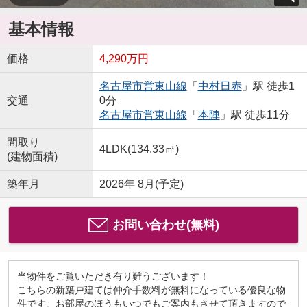
基本情報
価格
4,290万円
名古屋市営東山線
「
中村日赤
」駅 徒歩1
交通
0分
名古屋市営東山線
「
本陣
」駅 徒歩11分
間取り
4LDK(134.33㎡)
(建物面積)
築年月
2026年 8月(予定)
お問い合わせ(無料)
当物件をご覧いただき有り難うございます！
こちらの新築戸建ては仲介手数料が無料になっている優良な物
件です。お部屋のほうもいつでもご案内もさせて頂きますので