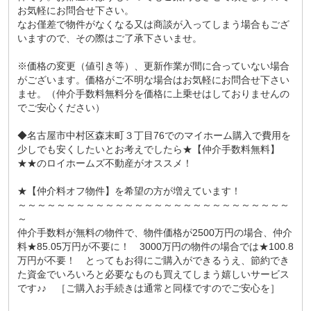
お気軽にお問合せ下さい。
なお僅差で物件がなくなる又は商談が入ってしまう場合もござ
いますので、その際はご了承下さいませ。
※価格の変更（値引き等）、更新作業が間に合っていない場合
がございます。価格がご不明な場合はお気軽にお問合せ下さい
ませ。（仲介手数料無料分を価格に上乗せはしておりませんの
でご安心ください）
◆名古屋市中村区森末町３丁目76でのマイホーム購入で費用を
少しでも安くしたいとお考えでしたら★【仲介手数料無料】
★★のロイホームズ不動産がオススメ！
★【仲介料オフ物件】を希望の方が増えています！
～～～～～～～～～～～～～～～～～～～～～～～～～～～～
～
仲介手数料が無料の物件で、物件価格が2500万円の場合、仲介
料★85.05万円が不要に！ 3000万円の物件の場合では★100.8
万円が不要！ とってもお得にご購入ができるうえ、節約でき
た資金でいろいろと必要なものも買えてしまう嬉しいサービス
です♪♪ ［ご購入お手続きは通常と同様ですのでご安心を］