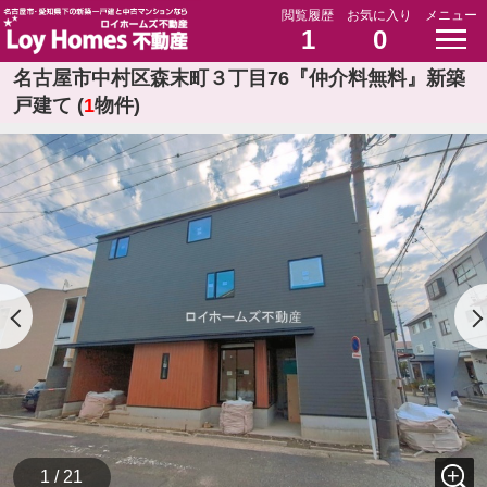
閲覧履歴
お気に入り
メニュー
1
0
名古屋市中村区森末町３丁目76『仲介料無料』新築
戸建て (
1
物件)
1 / 21