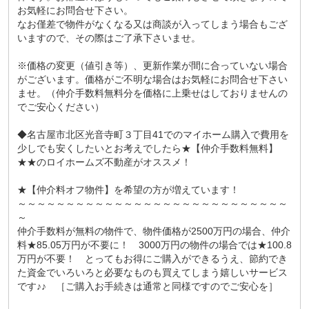
お気軽にお問合せ下さい。
なお僅差で物件がなくなる又は商談が入ってしまう場合もござ
いますので、その際はご了承下さいませ。
※価格の変更（値引き等）、更新作業が間に合っていない場合
がございます。価格がご不明な場合はお気軽にお問合せ下さい
ませ。（仲介手数料無料分を価格に上乗せはしておりませんの
でご安心ください）
◆名古屋市北区光音寺町３丁目41でのマイホーム購入で費用を
少しでも安くしたいとお考えでしたら★【仲介手数料無料】
★★のロイホームズ不動産がオススメ！
★【仲介料オフ物件】を希望の方が増えています！
～～～～～～～～～～～～～～～～～～～～～～～～～～～～
～
仲介手数料が無料の物件で、物件価格が2500万円の場合、仲介
料★85.05万円が不要に！ 3000万円の物件の場合では★100.8
万円が不要！ とってもお得にご購入ができるうえ、節約でき
た資金でいろいろと必要なものも買えてしまう嬉しいサービス
です♪♪ ［ご購入お手続きは通常と同様ですのでご安心を］