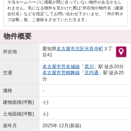
※当ホームページに掲載が間に合っていない物件があるかもし
れません。気になる物件を見かけた際は“所在地や物件名（建築
会社名）などを指定”してお問い合わせ下さいませ。「仲介料オ
フ診断」後、ご連絡をさせていただきます。
物件概要
愛知県
名古屋市北区
光音寺町
３丁
所在地
目41
名古屋市営名城線
「
黒川
」駅 徒歩20分
交通
名古屋市営鶴舞線
「
庄内通
」駅 徒歩20
分
価格
-
建物面積(坪数)
-(-)
土地面積(坪数)
-(-)
築年月
2025年 12月(新築)