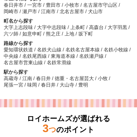
春日井市
/
一宮市
/
豊田市
/
小牧市
/
名古屋市守山区
/
岡崎市
/
瀬戸市
/
江南市
/
北名古屋市
/
犬山市
町名から探す
大字上志段味
/
大字中志段味
/
上条町
/
高森台
/
大字羽黒
/
六ツ師
/
如意申町
/
熊之庄
/
上地
/
坂下町
路線から探す
愛知環状鉄道
/
名鉄犬山線
/
名鉄名古屋本線
/
名鉄小牧線
/
中央線
/
名鉄尾西線
/
東海道本線
/
名鉄瀬戸線
/
名古屋市営東山線
/
名鉄常滑線
駅から探す
高蔵寺
/
江南
/
春日井
/
徳重・名古屋芸大
/
小牧
/
尾張一宮
/
味岡
/
春日井
/
大山寺
/
豊明
ロイホームズが選ばれる
3
つ
のポイント