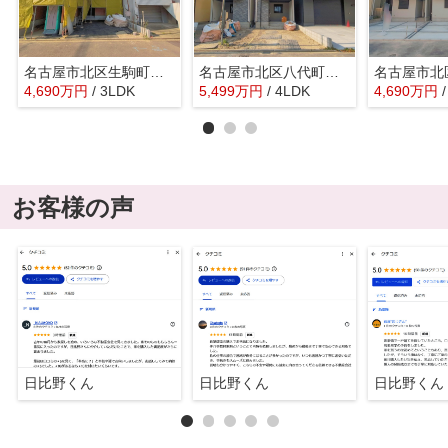
名古屋市北区生駒町１丁目34-1『仲介料無料』新築戸建て
名古屋市北区八代町２丁目24『仲介料無料』新築戸建て
4,690
万
円
/ 3LDK
5,499
万
円
/ 4LDK
4,690
万
円
お客様の声
日比野くん
日比野くん
日比野くん