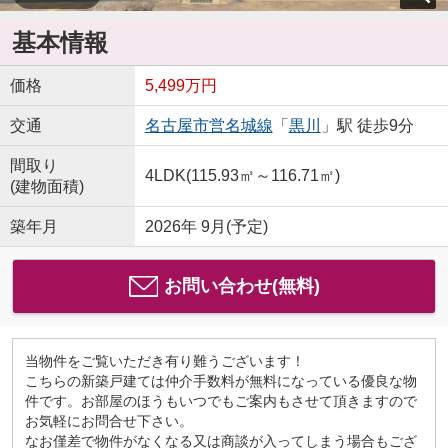
基本情報
価格
5,499万円
交通
名古屋市営名城線
「
黒川
」駅 徒歩9分
間取り
4LDK(115.93㎡～116.71㎡)
(建物面積)
築年月
2026年 9月(予定)
お問い合わせ(無料)
当物件をご覧いただき有り難うございます！
こちらの新築戸建ては仲介手数料が無料になっている優良な物
件です。お部屋のほうもいつでもご案内もさせて頂きますので
お気軽にお問合せ下さい。
なお僅差で物件がなくなる又は商談が入ってしまう場合もござ