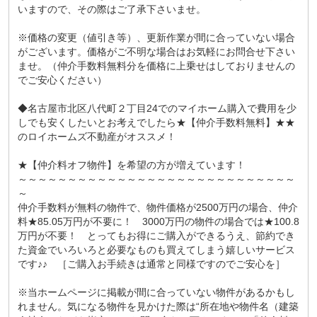
いますので、その際はご了承下さいませ。
※価格の変更（値引き等）、更新作業が間に合っていない場合
がございます。価格がご不明な場合はお気軽にお問合せ下さい
ませ。（仲介手数料無料分を価格に上乗せはしておりませんの
でご安心ください）
◆名古屋市北区八代町２丁目24でのマイホーム購入で費用を少
しでも安くしたいとお考えでしたら★【仲介手数料無料】★★
のロイホームズ不動産がオススメ！
★【仲介料オフ物件】を希望の方が増えています！
～～～～～～～～～～～～～～～～～～～～～～～～～～～～
～
仲介手数料が無料の物件で、物件価格が2500万円の場合、仲介
料★85.05万円が不要に！ 3000万円の物件の場合では★100.8
万円が不要！ とってもお得にご購入ができるうえ、節約でき
た資金でいろいろと必要なものも買えてしまう嬉しいサービス
です♪♪ ［ご購入お手続きは通常と同様ですのでご安心を］
※当ホームページに掲載が間に合っていない物件があるかもし
れません。気になる物件を見かけた際は“所在地や物件名（建築