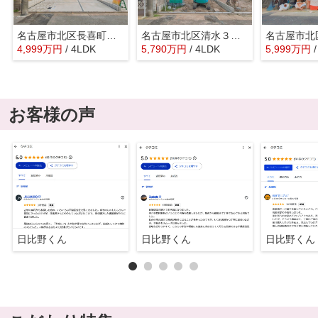
名古屋市北区長喜町３丁目19-1『仲介料無料』新築戸建て
名古屋市北区清水３丁目8-23『仲介料無料』新築戸建て
4,999
万
円
/ 4LDK
5,790
万
円
/ 4LDK
5,999
万
円
お客様の声
日比野くん
日比野くん
日比野くん