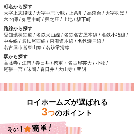
町名から探す
大字上志段味
/
大字中志段味
/
上条町
/
高森台
/
大字羽黒
/
六ツ師
/
如意申町
/
熊之庄
/
上地
/
坂下町
路線から探す
愛知環状鉄道
/
名鉄犬山線
/
名鉄名古屋本線
/
名鉄小牧線
/
中央線
/
名鉄尾西線
/
東海道本線
/
名鉄瀬戸線
/
名古屋市営東山線
/
名鉄常滑線
駅から探す
高蔵寺
/
江南
/
春日井
/
徳重・名古屋芸大
/
小牧
/
尾張一宮
/
味岡
/
春日井
/
大山寺
/
豊明
ロイホームズが選ばれる
3
つ
のポイント