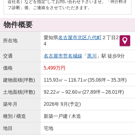
会社名）などを指定”してお問い合わせ下さいませ。「仲介料オ
フ診断」後、ご連絡をさせていただきます。
物件概要
愛知県
名古屋市北区
八代町
２丁目2
所在地
4
交通
名古屋市営名城線
「
黒川
」駅 徒歩9分
価格
5,499万円
建物面積(坪数)
115.93㎡～116.71㎡(35.06坪～35.3坪)
土地面積(坪数)
92.22㎡～92.60㎡(27.89坪～28.01坪)
築年月
2026年 9月(予定)
種別 / 構造
新築一戸建 / 木造
地目
宅地