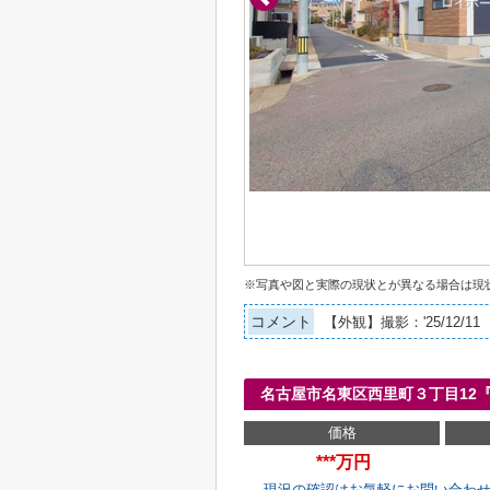
※写真や図と実際の現状とが異なる場合は現
コメント
【外観】撮影：'25/12/11
名古屋市名東区西里町３丁目12
価格
***万円
現況の確認はお気軽にお問い合わ