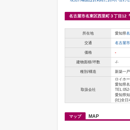
名古屋市名東区西里町３丁目12
所在地
愛知県
名
交通
名古屋市
価格
-
建物面積/坪数
-/-
種別/構造
新築一戸建
ロイホー
愛知県名
取扱会社
TEL:052
愛知県知事
(社)全
MAP
マップ