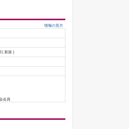
情報の見方
月( 新築 )
会会員