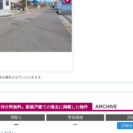
状を優先させていただきます。
ARCHIVE
『仲介料無料』新築戸建ての過去に掲載した物件
間取り
専有面積
詳
***
***
詳細を
せください。