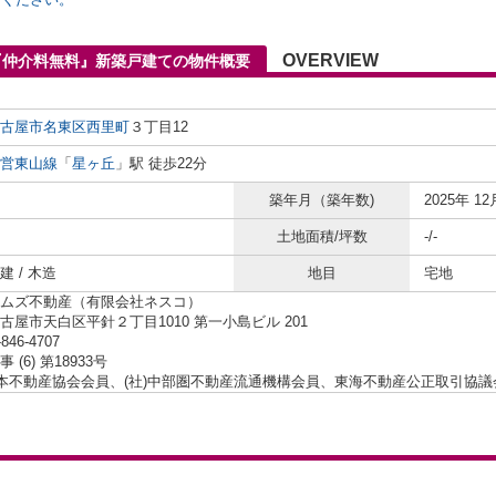
OVERVIEW
『仲介料無料』新築戸建ての物件概要
古屋市名東区
西里町
３丁目12
営東山線
「
星ヶ丘
」駅 徒歩22分
築年月（築年数)
2025年 12
土地面積/坪数
-/-
 / 木造
地目
宅地
ムズ不動産（有限会社ネスコ）
古屋市天白区平針２丁目1010 第一小島ビル 201
-846-4707
 (6) 第18933号
日本不動産協会会員、(社)中部圏不動産流通機構会員、東海不動産公正取引協議