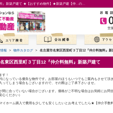
名古屋市名東区西里町３丁目12『仲介料無料』新築戸建て ★【おすすめ物件】★新築戸建【仲...の物件情報／名古屋市の仲介手数料無料の新築一戸建て／ロイホームズ不動産
営業
て情報
>
物件カタログ
>
名古屋市名東区西里町３丁目12『仲介料無料』新
名東区西里町３丁目12『仲介料無料』新築戸建て
ます！
料になっている優良な物件です。お部屋のほうもいつでもご案内もさせて頂
入ってしまう場合もございますので、その際はご了承下さいませ。
が間に合っていない場合がございます。価格がご不明な場合はお気軽にお問
安心ください）
のマイホーム購入で費用を少しでも安くしたいとお考えでしたら★【仲介手数