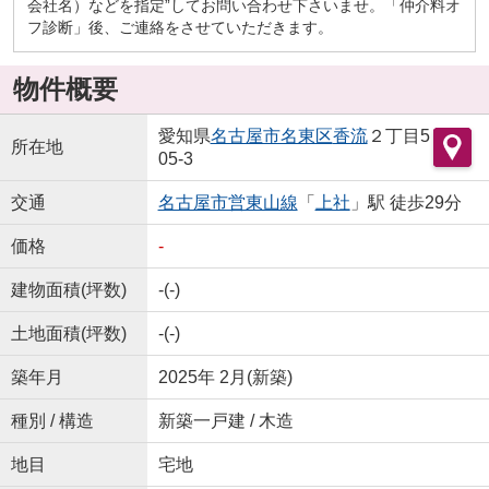
会社名）などを指定”してお問い合わせ下さいませ。「仲介料オ
フ診断」後、ご連絡をさせていただきます。
物件概要
愛知県
名古屋市名東区
香流
２丁目5
所在地
05-3
交通
名古屋市営東山線
「
上社
」駅 徒歩29分
価格
-
建物面積(坪数)
-(-)
土地面積(坪数)
-(-)
築年月
2025年 2月(新築)
種別 / 構造
新築一戸建 / 木造
地目
宅地