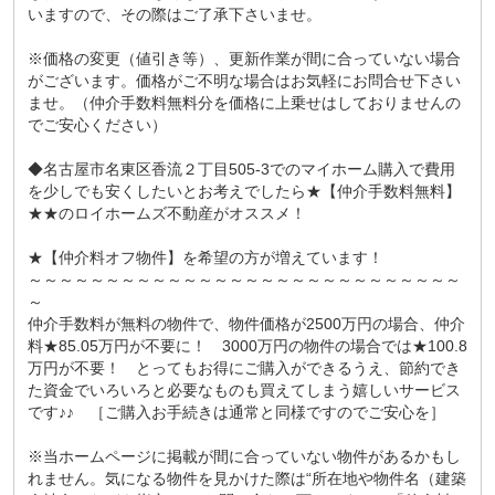
いますので、その際はご了承下さいませ。
※価格の変更（値引き等）、更新作業が間に合っていない場合
がございます。価格がご不明な場合はお気軽にお問合せ下さい
ませ。（仲介手数料無料分を価格に上乗せはしておりませんの
でご安心ください）
◆名古屋市名東区香流２丁目505-3でのマイホーム購入で費用
を少しでも安くしたいとお考えでしたら★【仲介手数料無料】
★★のロイホームズ不動産がオススメ！
★【仲介料オフ物件】を希望の方が増えています！
～～～～～～～～～～～～～～～～～～～～～～～～～～～～
～
仲介手数料が無料の物件で、物件価格が2500万円の場合、仲介
料★85.05万円が不要に！ 3000万円の物件の場合では★100.8
万円が不要！ とってもお得にご購入ができるうえ、節約でき
た資金でいろいろと必要なものも買えてしまう嬉しいサービス
です♪♪ ［ご購入お手続きは通常と同様ですのでご安心を］
※当ホームページに掲載が間に合っていない物件があるかもし
れません。気になる物件を見かけた際は“所在地や物件名（建築