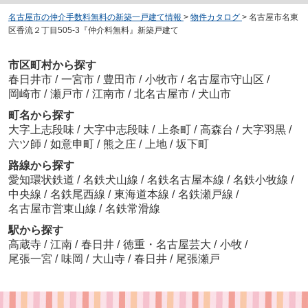
名古屋市の仲介手数料無料の新築一戸建て情報
>
物件カタログ
>
名古屋市名東
区香流２丁目505-3『仲介料無料』新築戸建て
市区町村から探す
春日井市
/
一宮市
/
豊田市
/
小牧市
/
名古屋市守山区
/
岡崎市
/
瀬戸市
/
江南市
/
北名古屋市
/
犬山市
町名から探す
大字上志段味
/
大字中志段味
/
上条町
/
高森台
/
大字羽黒
/
六ツ師
/
如意申町
/
熊之庄
/
上地
/
坂下町
路線から探す
愛知環状鉄道
/
名鉄犬山線
/
名鉄名古屋本線
/
名鉄小牧線
/
中央線
/
名鉄尾西線
/
東海道本線
/
名鉄瀬戸線
/
名古屋市営東山線
/
名鉄常滑線
駅から探す
高蔵寺
/
江南
/
春日井
/
徳重・名古屋芸大
/
小牧
/
尾張一宮
/
味岡
/
大山寺
/
春日井
/
尾張瀬戸