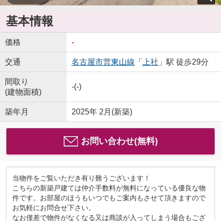
基本情報
価格
-
交通
名古屋市営東山線
「
上社
」駅 徒歩29分
間取り
-(-)
(建物面積)
築年月
2025年 2月(新築)
お問い合わせ(無料)
当物件をご覧いただき有り難うございます！
こちらの新築戸建ては仲介手数料が無料になっている優良な物
件です。お部屋のほうもいつでもご案内もさせて頂きますので
お気軽にお問合せ下さい。
なお僅差で物件がなくなる又は商談が入ってしまう場合もござ