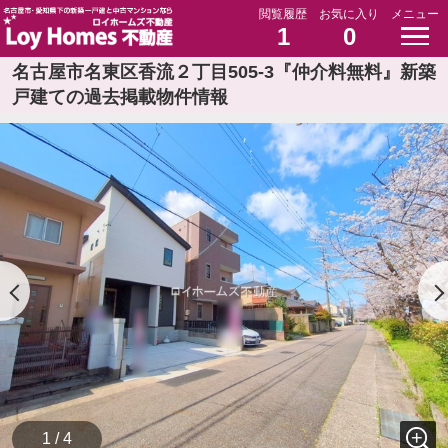
閲覧履歴
お気に入り
メニュー
1
0
名古屋市名東区香流２丁目505-3『仲介料無料』新築
戸建ての過去掲載物件情報
1 / 4