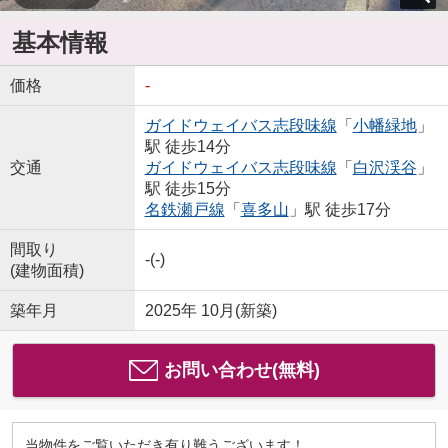
基本情報
価格
-
ガイドウェイバス志段味線
「
小幡緑地
」
駅 徒歩14分
交通
ガイドウェイバス志段味線
「
白沢渓谷
」
駅 徒歩15分
名鉄瀬戸線
「
喜多山
」駅 徒歩17分
間取り
-(-)
(建物面積)
築年月
2025年 10月(新築)
お問い合わせ(無料)
当物件をご覧いただき有り難うございます！