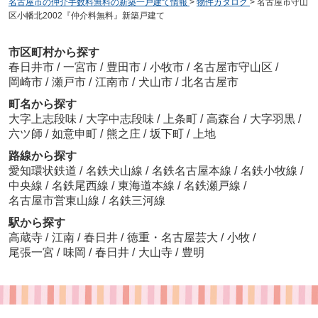
名古屋市の仲介手数料無料の新築一戸建て情報
>
物件カタログ
>
名古屋市守山
区小幡北2002『仲介料無料』新築戸建て
市区町村から探す
春日井市
/
一宮市
/
豊田市
/
小牧市
/
名古屋市守山区
/
岡崎市
/
瀬戸市
/
江南市
/
犬山市
/
北名古屋市
町名から探す
大字上志段味
/
大字中志段味
/
上条町
/
高森台
/
大字羽黒
/
六ツ師
/
如意申町
/
熊之庄
/
坂下町
/
上地
路線から探す
愛知環状鉄道
/
名鉄犬山線
/
名鉄名古屋本線
/
名鉄小牧線
/
中央線
/
名鉄尾西線
/
東海道本線
/
名鉄瀬戸線
/
名古屋市営東山線
/
名鉄三河線
駅から探す
高蔵寺
/
江南
/
春日井
/
徳重・名古屋芸大
/
小牧
/
尾張一宮
/
味岡
/
春日井
/
大山寺
/
豊明