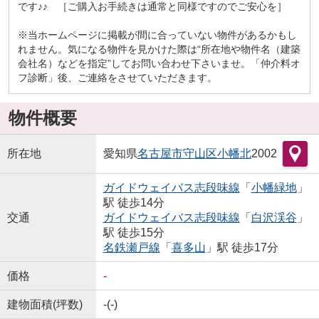
です♪♪ ［ご購入お手続きは通常と同様ですのでご安心を］
※当ホームページに掲載が間に合っていない物件があるかもし
れません。気になる物件を見かけた際は“所在地や物件名（建築
会社名）などを指定”してお問い合わせ下さいませ。「仲介料オ
フ診断」後、ご連絡をさせていただきます。
物件概要
所在地
愛知県
名古屋市守山区
小幡北
2002
ガイドウェイバス志段味線
「
小幡緑地
」
駅 徒歩14分
交通
ガイドウェイバス志段味線
「
白沢渓谷
」
駅 徒歩15分
名鉄瀬戸線
「
喜多山
」駅 徒歩17分
価格
-
建物面積(坪数)
-(-)