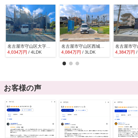
名古屋市守山区大字上志段味字東谷2087『仲介料無料』新築戸建て
名古屋市守山区西城１丁目3-21『仲介料無料』新築戸建て
4,034
万
円
/ 4LDK
4,084
万
円
/ 3LDK
4,384
万
円
お客様の声