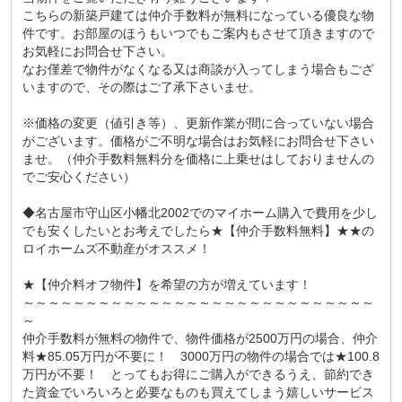
こちらの新築戸建ては仲介手数料が無料になっている優良な物
件です。お部屋のほうもいつでもご案内もさせて頂きますので
お気軽にお問合せ下さい。
なお僅差で物件がなくなる又は商談が入ってしまう場合もござ
いますので、その際はご了承下さいませ。
※価格の変更（値引き等）、更新作業が間に合っていない場合
がございます。価格がご不明な場合はお気軽にお問合せ下さい
ませ。（仲介手数料無料分を価格に上乗せはしておりませんの
でご安心ください）
◆名古屋市守山区小幡北2002でのマイホーム購入で費用を少し
でも安くしたいとお考えでしたら★【仲介手数料無料】★★の
ロイホームズ不動産がオススメ！
★【仲介料オフ物件】を希望の方が増えています！
～～～～～～～～～～～～～～～～～～～～～～～～～～～～
～
仲介手数料が無料の物件で、物件価格が2500万円の場合、仲介
料★85.05万円が不要に！ 3000万円の物件の場合では★100.8
万円が不要！ とってもお得にご購入ができるうえ、節約でき
た資金でいろいろと必要なものも買えてしまう嬉しいサービス