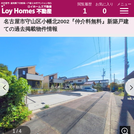
閲覧履歴
お気に入り
メニュー
1
0
名古屋市守山区小幡北2002『仲介料無料』新築戸建
ての過去掲載物件情報
1 / 4