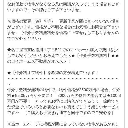
なお僅差で物件がなくなる又は商談が入ってしまう場合もござ
いますので、その際はご了承下さいませ。
※価格の変更（値引き等）、更新作業が間に合っていない場合
がございます。価格がご不明な場合はお気軽にお問合せ下さい
ませ。（仲介手数料無料分を価格に上乗せはしておりませんの
でご安心ください）
◆名古屋市東区徳川１丁目521でのマイホーム購入で費用を少
しでも安くしたいとお考えでしたら★【仲介手数料無料】★★
のロイホームズ不動産がオススメ！
★【仲介料オフ物件】を希望の方が増えています！
～～～～～～～～～～～～～～～～～～～～～～～～～～～～
～
仲介手数料が無料の物件で、物件価格が2500万円の場合、仲介
料★85.05万円が不要に！ 3000万円の物件の場合では★100.8
万円が不要！ とってもお得にご購入ができるうえ、節約でき
た資金でいろいろと必要なものも買えてしまう嬉しいサービス
です♪♪ ［ご購入お手続きは通常と同様ですのでご安心を］
※当ホームページに掲載が間に合っていない物件があるかもし