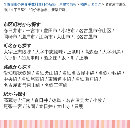
名古屋市の仲介手数料無料の新築一戸建て情報
>
物件カタログ
>
名古屋市東区
徳川１丁目521『仲介料無料』新築戸建て
市区町村から探す
春日井市
/
一宮市
/
豊田市
/
小牧市
/
名古屋市守山区
/
岡崎市
/
瀬戸市
/
江南市
/
犬山市
/
北名古屋市
町名から探す
大字上志段味
/
大字中志段味
/
上条町
/
高森台
/
大字羽黒
/
六ツ師
/
如意申町
/
熊之庄
/
坂下町
/
上地
路線から探す
愛知環状鉄道
/
名鉄犬山線
/
名鉄名古屋本線
/
名鉄小牧線
/
中央線
/
名鉄尾西線
/
東海道本線
/
名鉄瀬戸線
/
名古屋市営東山線
/
名鉄三河線
駅から探す
高蔵寺
/
江南
/
春日井
/
徳重・名古屋芸大
/
小牧
/
尾張一宮
/
味岡
/
春日井
/
大山寺
/
豊明