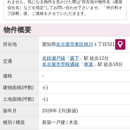
れません。気になる物件を見かけた際は“所在地や物件名（建築
会社名）などを指定”してお問い合わせ下さいませ。「仲介料オ
フ診断」後、ご連絡をさせていただきます。
物件概要
所在地
愛知県
名古屋市東区
徳川
１丁目521
名鉄瀬戸線
「
森下
」駅 徒歩12分
交通
名古屋市営桜通線
「
車道
」駅 徒歩18分
価格
-
建物面積(坪数)
-(-)
土地面積(坪数)
-(-)
築年月
2026年 2月(新築)
種別 / 構造
新築一戸建 / 木造