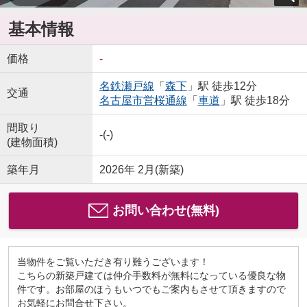
基本情報
価格
-
名鉄瀬戸線
「
森下
」駅 徒歩12分
交通
名古屋市営桜通線
「
車道
」駅 徒歩18分
間取り
-(-)
(建物面積)
築年月
2026年 2月(新築)
お問い合わせ(無料)
当物件をご覧いただき有り難うございます！
こちらの新築戸建ては仲介手数料が無料になっている優良な物
件です。お部屋のほうもいつでもご案内もさせて頂きますので
お気軽にお問合せ下さい。