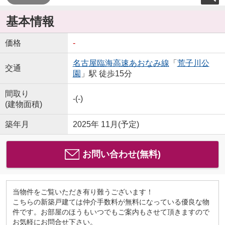
基本情報
価格
-
名古屋臨海高速あおなみ線
「
荒子川公
交通
園
」駅 徒歩15分
間取り
-(-)
(建物面積)
築年月
2025年 11月(予定)
お問い合わせ(無料)
当物件をご覧いただき有り難うございます！
こちらの新築戸建ては仲介手数料が無料になっている優良な物
件です。お部屋のほうもいつでもご案内もさせて頂きますので
お気軽にお問合せ下さい。