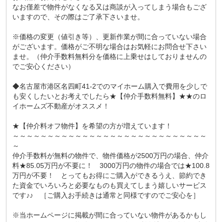
なお僅差で物件がなくなる又は商談が入ってしまう場合もござ
いますので、その際はご了承下さいませ。
※価格の変更（値引き等）、更新作業が間に合っていない場合
がございます。価格がご不明な場合はお気軽にお問合せ下さい
ませ。（仲介手数料無料分を価格に上乗せはしておりませんの
でご安心ください）
◆名古屋市港区名四町41-2でのマイホーム購入で費用を少しで
も安くしたいとお考えでしたら★【仲介手数料無料】★★のロ
イホームズ不動産がオススメ！
★【仲介料オフ物件】を希望の方が増えています！
～～～～～～～～～～～～～～～～～～～～～～～～～～～～
～
仲介手数料が無料の物件で、物件価格が2500万円の場合、仲介
料★85.05万円が不要に！ 3000万円の物件の場合では★100.8
万円が不要！ とってもお得にご購入ができるうえ、節約でき
た資金でいろいろと必要なものも買えてしまう嬉しいサービス
です♪♪ ［ご購入お手続きは通常と同様ですのでご安心を］
※当ホームページに掲載が間に合っていない物件があるかもし