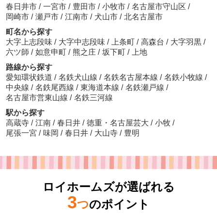
春日井市
/
一宮市
/
豊田市
/
小牧市
/
名古屋市守山区
/
岡崎市
/
瀬戸市
/
江南市
/
犬山市
/
北名古屋市
町名から探す
大字上志段味
/
大字中志段味
/
上条町
/
高森台
/
大字羽黒
/
六ツ師
/
如意申町
/
熊之庄
/
坂下町
/
上地
路線から探す
愛知環状鉄道
/
名鉄犬山線
/
名鉄名古屋本線
/
名鉄小牧線
/
中央線
/
名鉄尾西線
/
東海道本線
/
名鉄瀬戸線
/
名古屋市営東山線
/
名鉄三河線
駅から探す
高蔵寺
/
江南
/
春日井
/
徳重・名古屋芸大
/
小牧
/
尾張一宮
/
味岡
/
春日井
/
大山寺
/
豊明
ロイホームズが選ばれる
3
つ
のポイント