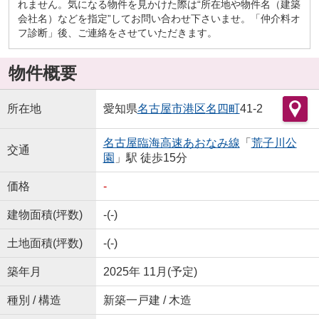
れません。気になる物件を見かけた際は“所在地や物件名（建築
会社名）などを指定”してお問い合わせ下さいませ。「仲介料オ
フ診断」後、ご連絡をさせていただきます。
物件概要
所在地
愛知県
名古屋市港区
名四町
41-2
名古屋臨海高速あおなみ線
「
荒子川公
交通
園
」駅 徒歩15分
価格
-
建物面積(坪数)
-(-)
土地面積(坪数)
-(-)
築年月
2025年 11月(予定)
種別 / 構造
新築一戸建 / 木造