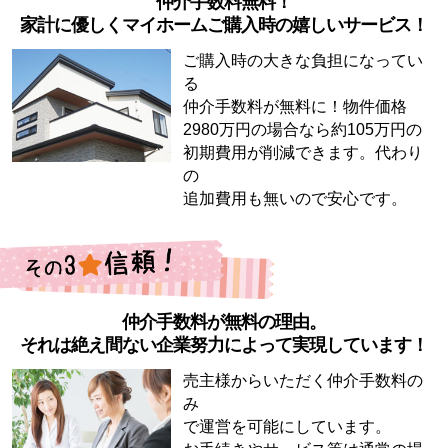
仲介手数料無料！
家計に優しくマイホームご購入時の嬉しいサービス！
ご購入時の大きな負担になってい
る
仲介手数料が無料に！物件価格
2980万円の場合なら約105万円の
初期費用が削減できます。代わり
の
追加費用も無いので安心です。
仲介手数料が無料の理由。
それは絶え間ない企業努力によって実現しています！
売主様からいただく仲介手数料の
み
で運営を可能にしています。