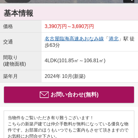
基本情報
価格
3,390万円～3,690万円
名古屋臨海高速あおなみ線
「
港北
」駅 徒
交通
歩63分
間取り
4LDK(101.85㎡～106.81㎡)
(建物面積)
築年月
2024年 10月(新築)
お問い合わせ(無料)
当物件をご覧いただき有り難うございます！
こちらの新築戸建ては仲介手数料が無料になっている優良な物
件です。お部屋のほうもいつでもご案内もさせて頂きますので
お気軽にお問合せ下さい。