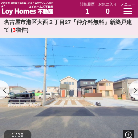
閲覧履歴
お気に入り
メニュー
1
0
名古屋市港区大西２丁目27『仲介料無料』新築戸建
て (
3
物件)
1 / 39