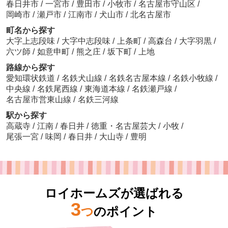
春日井市
/
一宮市
/
豊田市
/
小牧市
/
名古屋市守山区
/
岡崎市
/
瀬戸市
/
江南市
/
犬山市
/
北名古屋市
町名から探す
大字上志段味
/
大字中志段味
/
上条町
/
高森台
/
大字羽黒
/
六ツ師
/
如意申町
/
熊之庄
/
坂下町
/
上地
路線から探す
愛知環状鉄道
/
名鉄犬山線
/
名鉄名古屋本線
/
名鉄小牧線
/
中央線
/
名鉄尾西線
/
東海道本線
/
名鉄瀬戸線
/
名古屋市営東山線
/
名鉄三河線
駅から探す
高蔵寺
/
江南
/
春日井
/
徳重・名古屋芸大
/
小牧
/
尾張一宮
/
味岡
/
春日井
/
大山寺
/
豊明
ロイホームズが選ばれる
3
つ
のポイント