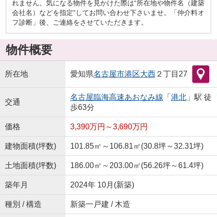
れません。気になる物件を見かけた際は“所在地や物件名（建築
会社名）などを指定”してお問い合わせ下さいませ。「仲介料オ
フ診断」後、ご連絡をさせていただきます。
物件概要
所在地
愛知県
名古屋市港区
大西
２丁目27
名古屋臨海高速あおなみ線
「
港北
」駅 徒
交通
歩63分
価格
3,390万円～3,690万円
建物面積(坪数)
101.85㎡～106.81㎡(30.8坪～32.31坪)
土地面積(坪数)
186.00㎡～203.00㎡(56.26坪～61.4坪)
築年月
2024年 10月(新築)
種別 / 構造
新築一戸建 / 木造