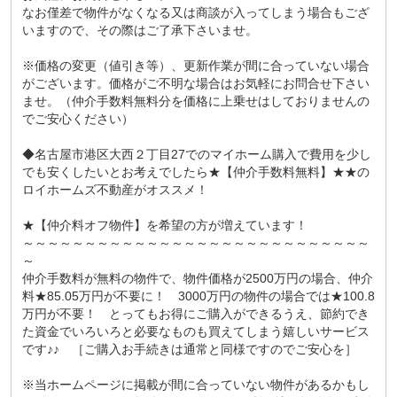
なお僅差で物件がなくなる又は商談が入ってしまう場合もござ
いますので、その際はご了承下さいませ。
※価格の変更（値引き等）、更新作業が間に合っていない場合
がございます。価格がご不明な場合はお気軽にお問合せ下さい
ませ。（仲介手数料無料分を価格に上乗せはしておりませんの
でご安心ください）
◆名古屋市港区大西２丁目27でのマイホーム購入で費用を少し
でも安くしたいとお考えでしたら★【仲介手数料無料】★★の
ロイホームズ不動産がオススメ！
★【仲介料オフ物件】を希望の方が増えています！
～～～～～～～～～～～～～～～～～～～～～～～～～～～～
～
仲介手数料が無料の物件で、物件価格が2500万円の場合、仲介
料★85.05万円が不要に！ 3000万円の物件の場合では★100.8
万円が不要！ とってもお得にご購入ができるうえ、節約でき
た資金でいろいろと必要なものも買えてしまう嬉しいサービス
です♪♪ ［ご購入お手続きは通常と同様ですのでご安心を］
※当ホームページに掲載が間に合っていない物件があるかもし