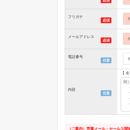
必須
フリガナ
必須
メールアドレス
必須
電話番号
任意
【 
内容
任意
（ご案内）営業メール・セールス関