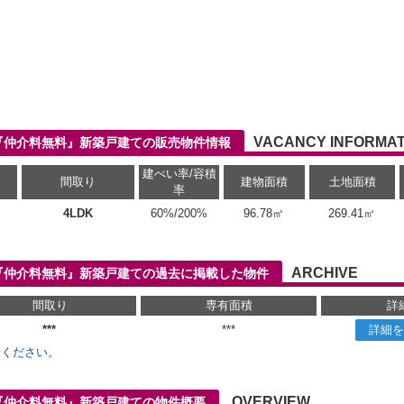
VACANCY INFORMAT
5『仲介料無料』新築戸建ての販売物件情報
建ぺい率/容積
間取り
建物面積
土地面積
率
4LDK
60%/200%
96.78㎡
269.41㎡
ARCHIVE
5『仲介料無料』新築戸建ての過去に掲載した物件
間取り
専有面積
詳
***
***
詳細を
せください。
OVERVIEW
5『仲介料無料』新築戸建ての物件概要