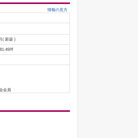
情報の見方
月( 新築 )
/81.49坪
会会員