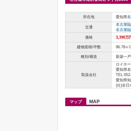
所在地
愛知県
名
名古屋臨
交通
名古屋臨
価格
3,390万
建物面積/坪数
96.78㎡/
種別/構造
新築一戸建
ロイホー
愛知県名
取扱会社
TEL:052
愛知県知事
(社)全
MAP
マップ