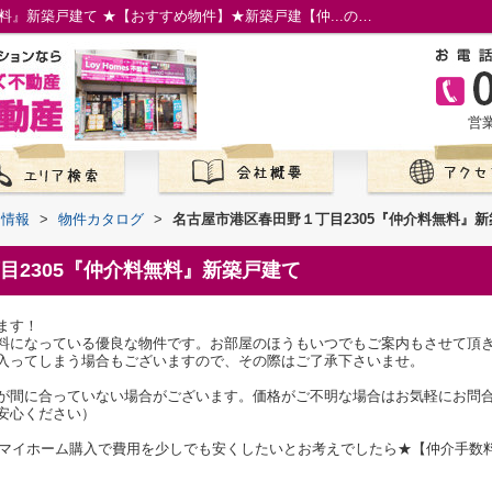
名古屋市港区春田野１丁目2305『仲介料無料』新築戸建て ★【おすすめ物件】★新築戸建【仲...の物件情報／名古屋市の仲介手数料無料の新築一戸建て／ロイホームズ不動産
営業
て情報
>
物件カタログ
>
名古屋市港区春田野１丁目2305『仲介料無料』
目2305『仲介料無料』新築戸建て
ます！
料になっている優良な物件です。お部屋のほうもいつでもご案内もさせて頂
入ってしまう場合もございますので、その際はご了承下さいませ。
が間に合っていない場合がございます。価格がご不明な場合はお気軽にお問
安心ください）
でのマイホーム購入で費用を少しでも安くしたいとお考えでしたら★【仲介手数