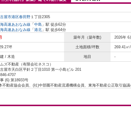
古屋市港区
春田野
１丁目2305
海高速あおなみ線
「
中島
」駅 徒歩62分
海高速あおなみ線
「
港北
」駅 徒歩64分
円
築年月（築年数)
2026年 6
29.27坪
土地面積/坪数
269.41㎡
 / 木造
地目
-
ムズ不動産（有限会社ネスコ）
古屋市天白区平針２丁目1010 第一小島ビル 201
-846-4707
 (6) 第18933号
日本不動産協会会員、(社)中部圏不動産流通機構会員、東海不動産公正取引協議