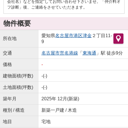
会社名）などを指定”してお問い合わせ下さいませ。「仲介料オ
フ診断」後、ご連絡をさせていただきます。
物件概要
愛知県
名古屋市港区
津金
２丁目11-
所在地
9
交通
名古屋市営名港線
「
東海通
」駅 徒歩9分
価格
-
建物面積(坪数)
-(-)
土地面積(坪数)
-(-)
築年月
2025年 12月(新築)
種別 / 構造
新築一戸建 / 木造
地目
宅地