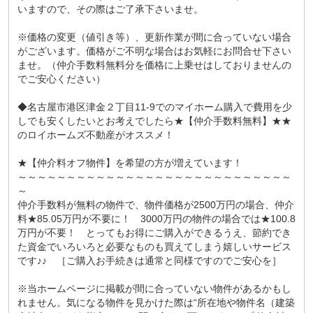
いますので、その際はご了承下さいませ。
※価格の変更（値引き等）、更新作業が間に合っていない場合
がございます。価格がご不明な場合はお気軽にお問合せ下さい
ませ。（仲介手数料無料分を価格に上乗せはしておりませんの
でご安心ください）
◆名古屋市港区津金２丁目11-9でのマイホーム購入で費用を少
しでも安くしたいとお考えでしたら★【仲介手数料無料】★★
のロイホームズ不動産がオススメ！
★【仲介料オフ物件】を希望の方が増えています！
～～～～～～～～～～～～～～～～～～～～～～～～～～～～
～
仲介手数料が無料の物件で、物件価格が2500万円の場合、仲介
料★85.05万円が不要に！ 3000万円の物件の場合では★100.8
万円が不要！ とってもお得にご購入ができるうえ、節約でき
た資金でいろいろと必要なものも買えてしまう嬉しいサービス
です♪♪ ［ご購入お手続きは通常と同様ですのでご安心を］
※当ホームページに掲載が間に合っていない物件があるかもし
れません。気になる物件を見かけた際は“所在地や物件名（建築