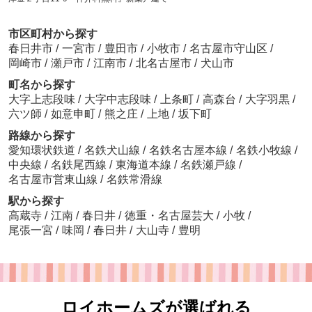
市区町村から探す
春日井市
/
一宮市
/
豊田市
/
小牧市
/
名古屋市守山区
/
岡崎市
/
瀬戸市
/
江南市
/
北名古屋市
/
犬山市
町名から探す
大字上志段味
/
大字中志段味
/
上条町
/
高森台
/
大字羽黒
/
六ツ師
/
如意申町
/
熊之庄
/
上地
/
坂下町
路線から探す
愛知環状鉄道
/
名鉄犬山線
/
名鉄名古屋本線
/
名鉄小牧線
/
中央線
/
名鉄尾西線
/
東海道本線
/
名鉄瀬戸線
/
名古屋市営東山線
/
名鉄常滑線
駅から探す
高蔵寺
/
江南
/
春日井
/
徳重・名古屋芸大
/
小牧
/
尾張一宮
/
味岡
/
春日井
/
大山寺
/
豊明
ロイホームズが選ばれる