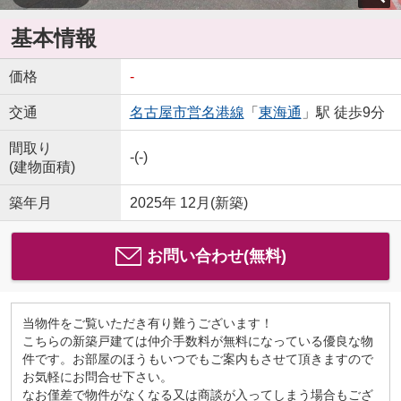
基本情報
価格
-
交通
名古屋市営名港線
「
東海通
」駅 徒歩9分
間取り
-(-)
(建物面積)
築年月
2025年 12月(新築)
お問い合わせ(無料)
当物件をご覧いただき有り難うございます！
こちらの新築戸建ては仲介手数料が無料になっている優良な物
件です。お部屋のほうもいつでもご案内もさせて頂きますので
お気軽にお問合せ下さい。
なお僅差で物件がなくなる又は商談が入ってしまう場合もござ