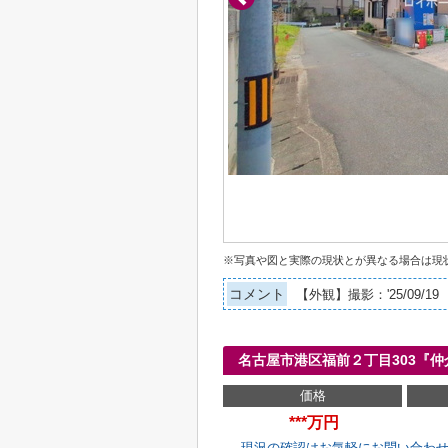
※写真や図と実際の現状とが異なる場合は現
コメント
【外観】撮影：'25/09/19
名古屋市港区福前２丁目303『
価格
***万円
現況の確認はお気軽にお問い合わ