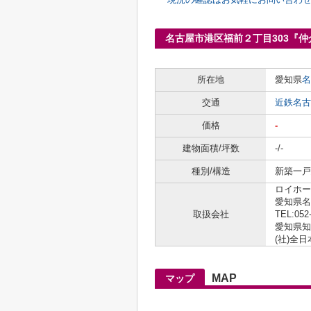
名古屋市港区福前２丁目303『
所在地
愛知県
名
交通
近鉄名古
価格
-
建物面積/坪数
-/-
種別/構造
新築一戸建
ロイホー
愛知県名
取扱会社
TEL:052
愛知県知事
(社)全
MAP
マップ