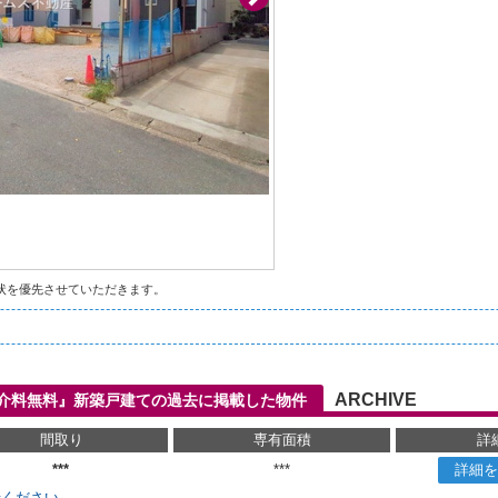
状を優先させていただきます。
ARCHIVE
仲介料無料』新築戸建ての過去に掲載した物件
間取り
専有面積
詳
***
***
詳細を
せください。