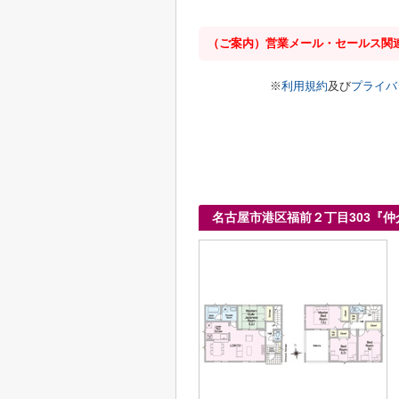
（ご案内）営業メール・セールス関
※
利用規約
及び
プライバ
名古屋市港区福前２丁目303『