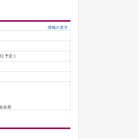
情報の見方
月( 予定 )
会会員