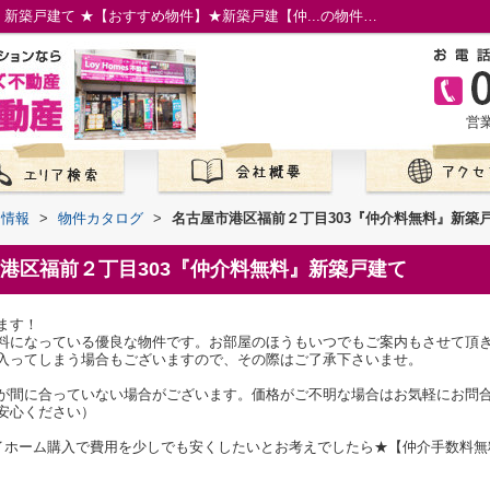
名古屋市港区福前２丁目303『仲介料無料』新築戸建て ★【おすすめ物件】★新築戸建【仲...の物件情報／名古屋市の仲介手数料無料の新築一戸建て／ロイホームズ不動産
営業
て情報
>
物件カタログ
>
名古屋市港区福前２丁目303『仲介料無料』新築
港区福前２丁目303『仲介料無料』新築戸建て
ます！
料になっている優良な物件です。お部屋のほうもいつでもご案内もさせて頂
入ってしまう場合もございますので、その際はご了承下さいませ。
が間に合っていない場合がございます。価格がご不明な場合はお気軽にお問
安心ください）
マイホーム購入で費用を少しでも安くしたいとお考えでしたら★【仲介手数料