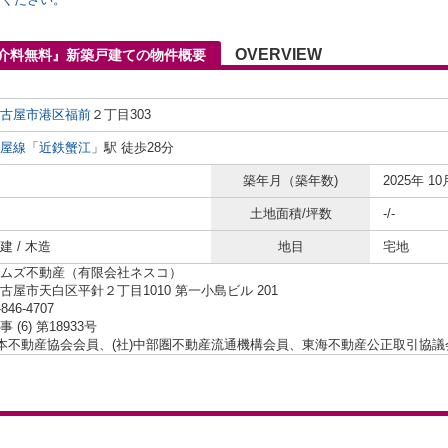
OVERVIEW
仲介料無料』新築戸建ての物件概要
古屋市港区
福前
２丁目303
屋線
「
近鉄蟹江
」駅 徒歩28分
築年月（築年数)
2025年 10
土地面積/坪数
-/-
 / 木造
地目
宅地
ムズ不動産（有限会社ネスコ）
古屋市天白区平針２丁目1010 第一小島ビル 201
-846-4707
 (6) 第18933号
日本不動産協会会員、(社)中部圏不動産流通機構会員、東海不動産公正取引協議