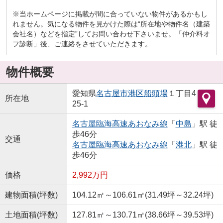
※当ホームページに掲載が間に合っていない物件があるかもし
れません。気になる物件を見かけた際は“所在地や物件名（建築
会社名）などを指定”してお問い合わせ下さいませ。「仲介料オ
フ診断」後、ご連絡をさせていただきます。
物件概要
愛知県
名古屋市港区
船頭場
１丁目4
所在地
25-1
名古屋臨海高速あおなみ線
「
中島
」駅 徒
歩46分
交通
名古屋臨海高速あおなみ線
「
港北
」駅 徒
歩46分
価格
2,992万円
建物面積(坪数)
104.12㎡～106.61㎡(31.49坪～32.24坪)
土地面積(坪数)
127.81㎡～130.71㎡(38.66坪～39.53坪)