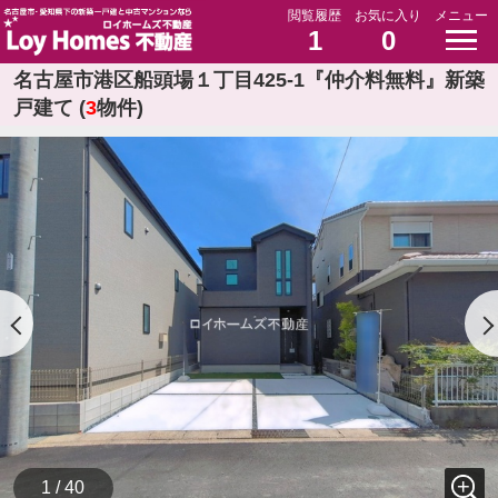
閲覧履歴
お気に入り
メニュー
1
0
名古屋市港区船頭場１丁目425-1『仲介料無料』新築
戸建て (
3
物件)
1 / 40