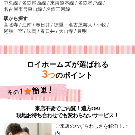
中央線
/
名鉄尾西線
/
東海道本線
/
名鉄瀬戸線
/
名古屋市営東山線
/
名鉄三河線
駅から探す
高蔵寺
/
江南
/
春日井
/
徳重・名古屋芸大
/
小牧
/
尾張一宮
/
味岡
/
春日井
/
大山寺
/
豊明
ロイホームズが選ばれる
3
つ
のポイント
来店不要でご内覧！遠方OK!
現地お待ち合わせでも変わらないサービス！
ご来店のわずらわしさを解消！ご
内