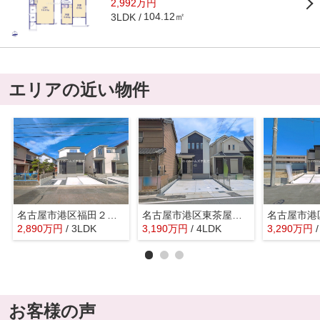
2,992万円
104.12㎡
3LDK
エリアの近い物件
名古屋市港区福田２丁目218『仲介料無料』新築戸建て
名古屋市港区東茶屋１丁目380『仲介料無料』新築戸建て
2,890
万
円
/ 3LDK
3,190
万
円
/ 4LDK
3,290
万
円
お客様の声