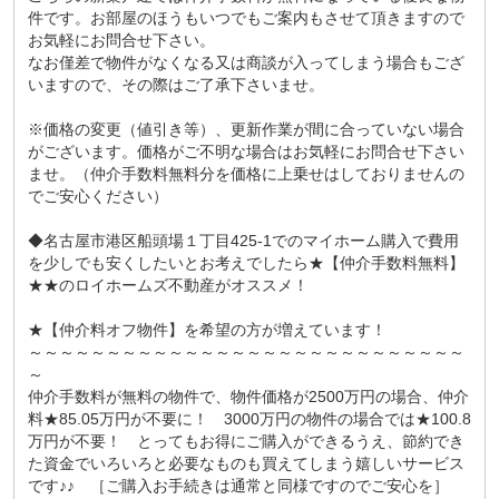
件です。お部屋のほうもいつでもご案内もさせて頂きますので
お気軽にお問合せ下さい。
なお僅差で物件がなくなる又は商談が入ってしまう場合もござ
いますので、その際はご了承下さいませ。
※価格の変更（値引き等）、更新作業が間に合っていない場合
がございます。価格がご不明な場合はお気軽にお問合せ下さい
ませ。（仲介手数料無料分を価格に上乗せはしておりませんの
でご安心ください）
◆名古屋市港区船頭場１丁目425-1でのマイホーム購入で費用
を少しでも安くしたいとお考えでしたら★【仲介手数料無料】
★★のロイホームズ不動産がオススメ！
★【仲介料オフ物件】を希望の方が増えています！
～～～～～～～～～～～～～～～～～～～～～～～～～～～～
～
仲介手数料が無料の物件で、物件価格が2500万円の場合、仲介
料★85.05万円が不要に！ 3000万円の物件の場合では★100.8
万円が不要！ とってもお得にご購入ができるうえ、節約でき
た資金でいろいろと必要なものも買えてしまう嬉しいサービス
です♪♪ ［ご購入お手続きは通常と同様ですのでご安心を］