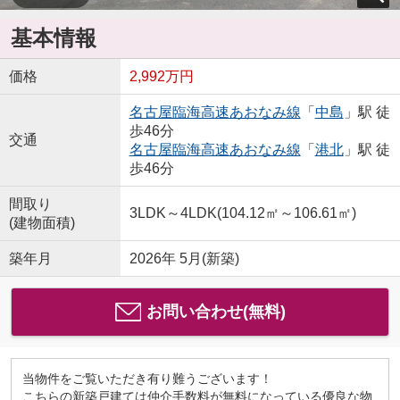
基本情報
価格
2,992万円
名古屋臨海高速あおなみ線
「
中島
」駅 徒
歩46分
交通
名古屋臨海高速あおなみ線
「
港北
」駅 徒
歩46分
間取り
3LDK～4LDK(104.12㎡～106.61㎡)
(建物面積)
築年月
2026年 5月(新築)
お問い合わせ(無料)
当物件をご覧いただき有り難うございます！
こちらの新築戸建ては仲介手数料が無料になっている優良な物