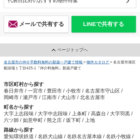
代表日比野のおすすめ物件特集
メールで共有する
LINEで共有する
ページトップへ
名古屋市の仲介手数料無料の新築一戸建て情報
>
物件カタログ
>
名古屋市港区
船頭場１丁目425-1『仲介料無料』新築戸建て
市区町村から探す
春日井市
/
一宮市
/
豊田市
/
小牧市
/
名古屋市守山区
/
岡崎市
/
瀬戸市
/
江南市
/
犬山市
/
北名古屋市
町名から探す
大字上志段味
/
大字中志段味
/
上条町
/
高森台
/
大字羽黒
/
六ツ師
/
如意申町
/
熊之庄
/
坂下町
/
上地
路線から探す
愛知環状鉄道
/
名鉄犬山線
/
名鉄名古屋本線
/
名鉄小牧線
/