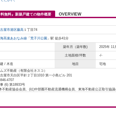
OVERVIEW
介料無料』新築戸建ての物件概要
古屋市港区
藤高
１丁目74
海高速あおなみ線
「
荒子川公園
」駅 徒歩41分
築年月（築年数)
2025年 11
土地面積/坪数
-/-
 / 木造
地目
宅地
ムズ不動産（有限会社ネスコ）
古屋市天白区平針２丁目1010 第一小島ビル 201
-846-4707
 (6) 第18933号
日本不動産協会会員、(社)中部圏不動産流通機構会員、東海不動産公正取引協議