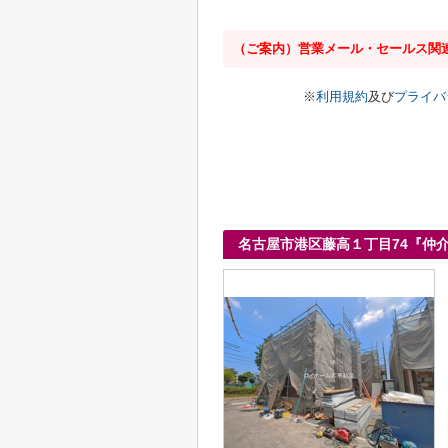
（ご案内）営業メール・セールス関
※
利用規約
及び
プライバ
名古屋市港区藤高１丁目74『仲