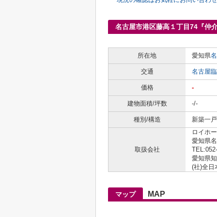
名古屋市港区藤高１丁目74『仲
所在地
愛知県
名
交通
名古屋臨
価格
-
建物面積/坪数
-/-
種別/構造
新築一戸建
ロイホー
愛知県名
取扱会社
TEL:052
愛知県知事
(社)全
MAP
マップ