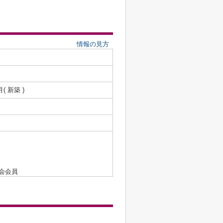
情報の見方
月( 新築 )
会会員