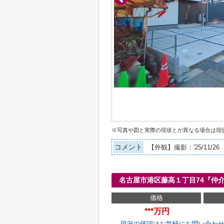
※写真や図と実際の現状とが異なる場合は現
コメント
【外観】撮影：'25/11/26
名古屋市港区藤高１丁目74『仲
価格
***万円
現況の確認はお気軽にお問い合わ