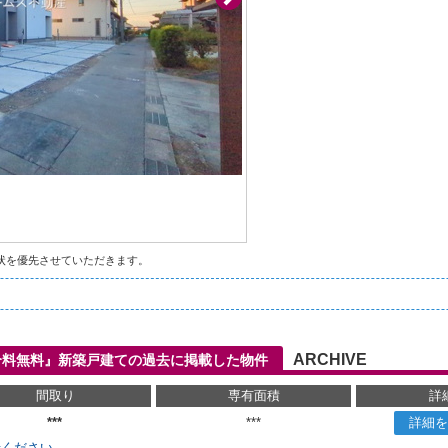
状を優先させていただきます。
ARCHIVE
介料無料』新築戸建ての過去に掲載した物件
間取り
専有面積
詳
***
***
詳細を
せください。