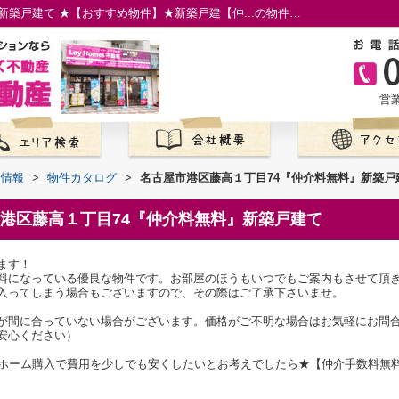
名古屋市港区藤高１丁目74『仲介料無料』新築戸建て ★【おすすめ物件】★新築戸建【仲...の物件情報／名古屋市の仲介手数料無料の新築一戸建て／ロイホームズ不動産
営業
て情報
>
物件カタログ
>
名古屋市港区藤高１丁目74『仲介料無料』新築戸
港区藤高１丁目74『仲介料無料』新築戸建て
ます！
料になっている優良な物件です。お部屋のほうもいつでもご案内もさせて頂
入ってしまう場合もございますので、その際はご了承下さいませ。
が間に合っていない場合がございます。価格がご不明な場合はお気軽にお問
安心ください）
イホーム購入で費用を少しでも安くしたいとお考えでしたら★【仲介手数料無