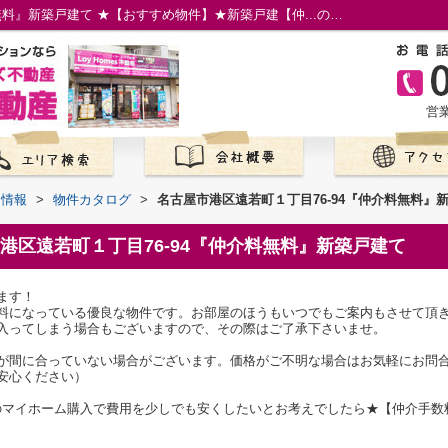
名古屋市港区遠若町１丁目76-94『仲介料無料』新築戸建て ★【おすすめ物件】★新築戸建【仲...の物件情報／名古屋市の仲介手数料無料の新築一戸建て／ロイホームズ不動産
営業
て情報
>
物件カタログ
>
名古屋市港区遠若町１丁目76-94『仲介料無料』
港区遠若町１丁目76-94『仲介料無料』新築戸建て
ます！
料になっている優良な物件です。お部屋のほうもいつでもご案内もさせて頂
入ってしまう場合もございますので、その際はご了承下さいませ。
が間に合っていない場合がございます。価格がご不明な場合はお気軽にお問
安心ください）
4でのマイホーム購入で費用を少しでも安くしたいとお考えでしたら★【仲介手