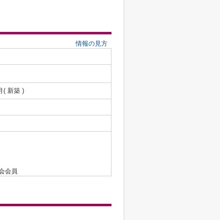
情報の見方
月( 新築 )
会会員