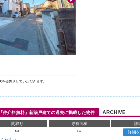
状を優先させていただきます。
ARCHIVE
94『仲介料無料』新築戸建ての過去に掲載した物件
間取り
専有面積
詳
***
***
詳細を
せください。