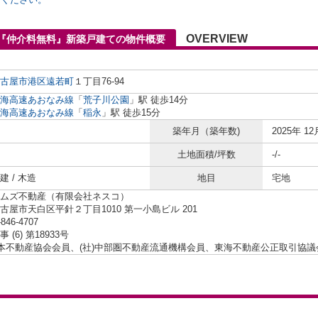
OVERVIEW
4『仲介料無料』新築戸建ての物件概要
古屋市港区
遠若町
１丁目76-94
海高速あおなみ線
「
荒子川公園
」駅 徒歩14分
海高速あおなみ線
「
稲永
」駅 徒歩15分
築年月（築年数)
2025年 12
土地面積/坪数
-/-
 / 木造
地目
宅地
ムズ不動産（有限会社ネスコ）
古屋市天白区平針２丁目1010 第一小島ビル 201
-846-4707
 (6) 第18933号
日本不動産協会会員、(社)中部圏不動産流通機構会員、東海不動産公正取引協議