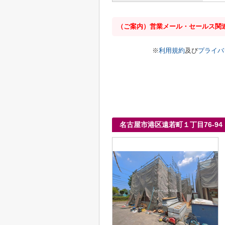
（ご案内）営業メール・セールス関
※
利用規約
及び
プライバ
名古屋市港区遠若町１丁目76-9