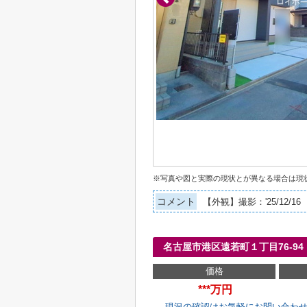
※写真や図と実際の現状とが異なる場合は現
コメント
【外観】撮影：'25/12/16
名古屋市港区遠若町１丁目76-
価格
***万円
現況の確認はお気軽にお問い合わ