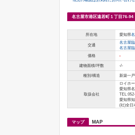
名古屋市港区遠若町１丁目76-9
所在地
愛知県
名
名古屋臨
交通
名古屋臨
価格
-
建物面積/坪数
-/-
種別/構造
新築一戸建
ロイホー
愛知県名
取扱会社
TEL:052
愛知県知事
(社)全
MAP
マップ