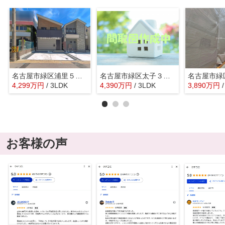
名古屋市緑区浦里５丁目25『仲介料無料』新築戸建て
名古屋市緑区太子３丁目25『仲介料無料』新築戸建て
4,299
万
円
/ 3LDK
4,390
万
円
/ 3LDK
3,890
万
円
お客様の声