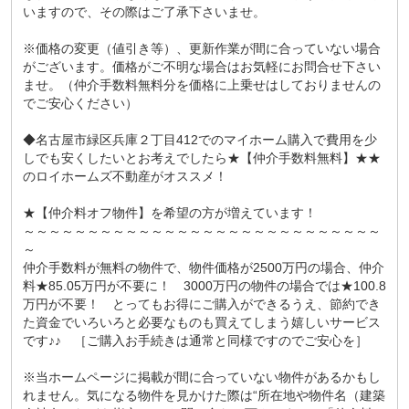
いますので、その際はご了承下さいませ。
※価格の変更（値引き等）、更新作業が間に合っていない場合
がございます。価格がご不明な場合はお気軽にお問合せ下さい
ませ。（仲介手数料無料分を価格に上乗せはしておりませんの
でご安心ください）
◆名古屋市緑区兵庫２丁目412でのマイホーム購入で費用を少
しでも安くしたいとお考えでしたら★【仲介手数料無料】★★
のロイホームズ不動産がオススメ！
★【仲介料オフ物件】を希望の方が増えています！
～～～～～～～～～～～～～～～～～～～～～～～～～～～～
～
仲介手数料が無料の物件で、物件価格が2500万円の場合、仲介
料★85.05万円が不要に！ 3000万円の物件の場合では★100.8
万円が不要！ とってもお得にご購入ができるうえ、節約でき
た資金でいろいろと必要なものも買えてしまう嬉しいサービス
です♪♪ ［ご購入お手続きは通常と同様ですのでご安心を］
※当ホームページに掲載が間に合っていない物件があるかもし
れません。気になる物件を見かけた際は“所在地や物件名（建築