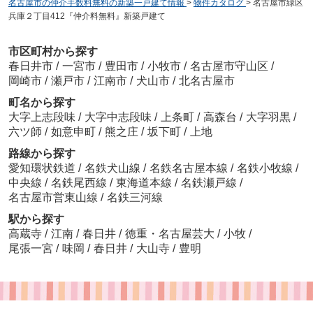
名古屋市の仲介手数料無料の新築一戸建て情報
>
物件カタログ
>
名古屋市緑区
兵庫２丁目412『仲介料無料』新築戸建て
市区町村から探す
春日井市
/
一宮市
/
豊田市
/
小牧市
/
名古屋市守山区
/
岡崎市
/
瀬戸市
/
江南市
/
犬山市
/
北名古屋市
町名から探す
大字上志段味
/
大字中志段味
/
上条町
/
高森台
/
大字羽黒
/
六ツ師
/
如意申町
/
熊之庄
/
坂下町
/
上地
路線から探す
愛知環状鉄道
/
名鉄犬山線
/
名鉄名古屋本線
/
名鉄小牧線
/
中央線
/
名鉄尾西線
/
東海道本線
/
名鉄瀬戸線
/
名古屋市営東山線
/
名鉄三河線
駅から探す
高蔵寺
/
江南
/
春日井
/
徳重・名古屋芸大
/
小牧
/
尾張一宮
/
味岡
/
春日井
/
大山寺
/
豊明