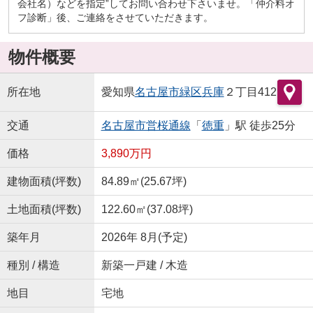
会社名）などを指定”してお問い合わせ下さいませ。「仲介料オ
フ診断」後、ご連絡をさせていただきます。
物件概要
所在地
愛知県
名古屋市緑区
兵庫
２丁目412
交通
名古屋市営桜通線
「
徳重
」駅 徒歩25分
価格
3,890万円
建物面積(坪数)
84.89㎡(25.67坪)
土地面積(坪数)
122.60㎡(37.08坪)
築年月
2026年 8月(予定)
種別 / 構造
新築一戸建 / 木造
地目
宅地