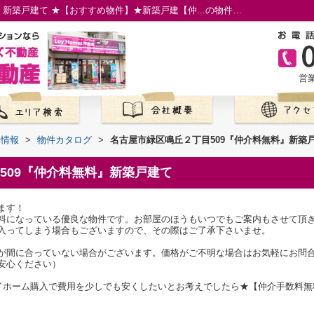
名古屋市緑区鳴丘２丁目509『仲介料無料』新築戸建て ★【おすすめ物件】★新築戸建【仲...の物件情報／名古屋市の仲介手数料無料の新築一戸建て／ロイホームズ不動産
営業
て情報
>
物件カタログ
>
名古屋市緑区鳴丘２丁目509『仲介料無料』新築
509『仲介料無料』新築戸建て
ます！
料になっている優良な物件です。お部屋のほうもいつでもご案内もさせて頂
入ってしまう場合もございますので、その際はご了承下さいませ。
が間に合っていない場合がございます。価格がご不明な場合はお気軽にお問
安心ください）
マイホーム購入で費用を少しでも安くしたいとお考えでしたら★【仲介手数料