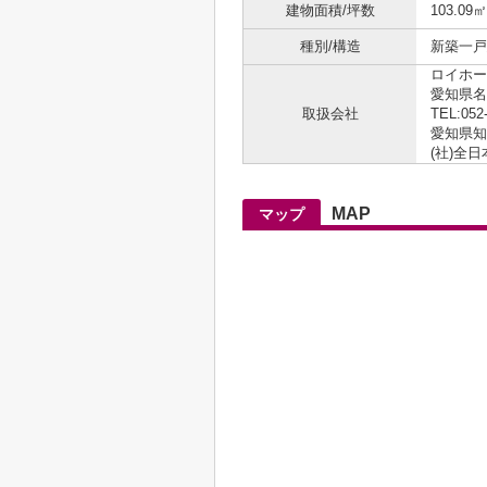
建物面積/坪数
103.09㎡
種別/構造
新築一戸建
ロイホー
愛知県名
取扱会社
TEL:052
愛知県知事
(社)全
MAP
マップ