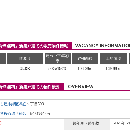
VACANCY INFORMATIO
仲介料無料』新築戸建ての販売物件情報
建ぺい率/容積
間取り
建物面積
土地面積
率
5LDK
50%/150%
103.09㎡
139.99㎡
OVERVIEW
仲介料無料』新築戸建ての物件概要
古屋市緑区
鳴丘
２丁目509
営桜通線
「
神沢
」駅 徒歩14分
円
築年月（築年数)
2026年 2