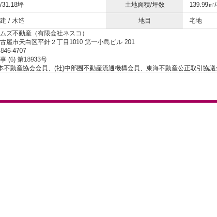
/31.18坪
土地面積/坪数
139.99㎡
 / 木造
地目
宅地
ムズ不動産（有限会社ネスコ）
古屋市天白区平針２丁目1010 第一小島ビル 201
-846-4707
 (6) 第18933号
日本不動産協会会員、(社)中部圏不動産流通機構会員、東海不動産公正取引協議