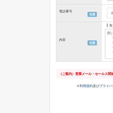
電話番号
任意
【 
内容
任意
（ご案内）営業メール・セールス関
※
利用規約
及び
プライバ