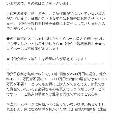
いますので、その際はご了承下さいませ。
※価格の変更（値引き等）、更新作業が間に合っていない場合
がございます。価格がご不明な場合はお気軽にお問合せ下さい
ませ。（仲介手数料無料分を価格に上乗せはしておりませんの
でご安心ください）
◆名古屋市西区こも原町181でのマイホーム購入で費用を少し
でも安くしたいとお考えでしたら★【仲介手数料無料】★★の
ロイホームズ不動産がオススメ！
★【仲介料オフ物件】を希望の方が増えています！
～～～～～～～～～～～～～～～～～～～～～～～～～～～～
～
仲介手数料が無料の物件で、物件価格が2500万円の場合、仲介
料★85.05万円が不要に！ 3000万円の物件の場合では★100.8
万円が不要！ とってもお得にご購入ができるうえ、節約でき
た資金でいろいろと必要なものも買えてしまう嬉しいサービス
です♪♪ ［ご購入お手続きは通常と同様ですのでご安心を］
※当ホームページに掲載が間に合っていない物件があるかもし
れません。気になる物件を見かけた際は“所在地や物件名（建築