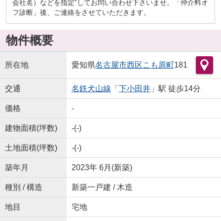
会社名）などを指定”してお問い合わせ下さいませ。「仲介料オ
フ診断」後、ご連絡をさせていただきます。
物件概要
所在地
愛知県
名古屋市西区
こも原町
181
交通
名鉄犬山線
「
下小田井
」駅 徒歩14分
価格
-
建物面積(坪数)
-(-)
土地面積(坪数)
-(-)
築年月
2023年 6月(新築)
種別 / 構造
新築一戸建 / 木造
地目
宅地