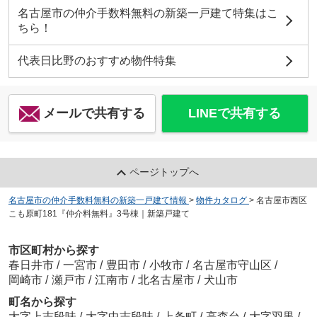
名古屋市の仲介手数料無料の新築一戸建て特集はこ
ちら！
代表日比野のおすすめ物件特集
メールで共有する
LINEで共有する
ページトップへ
名古屋市の仲介手数料無料の新築一戸建て情報
>
物件カタログ
>
名古屋市西区
こも原町181『仲介料無料』3号棟｜新築戸建て
市区町村から探す
春日井市
/
一宮市
/
豊田市
/
小牧市
/
名古屋市守山区
/
岡崎市
/
瀬戸市
/
江南市
/
北名古屋市
/
犬山市
町名から探す
大字上志段味
/
大字中志段味
/
上条町
/
高森台
/
大字羽黒
/