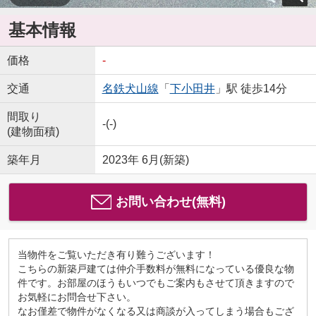
基本情報
価格
-
交通
名鉄犬山線
「
下小田井
」駅 徒歩14分
間取り
-(-)
(建物面積)
築年月
2023年 6月(新築)
お問い合わせ(無料)
当物件をご覧いただき有り難うございます！
こちらの新築戸建ては仲介手数料が無料になっている優良な物
件です。お部屋のほうもいつでもご案内もさせて頂きますので
お気軽にお問合せ下さい。
なお僅差で物件がなくなる又は商談が入ってしまう場合もござ