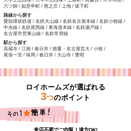
六ツ師
/
如意申町
/
熊之庄
/
上地
/
坂下町
路線から探す
愛知環状鉄道
/
名鉄犬山線
/
名鉄名古屋本線
/
名鉄小牧線
/
中央線
/
名鉄尾西線
/
東海道本線
/
名鉄瀬戸線
/
名古屋市営東山線
/
名鉄常滑線
駅から探す
高蔵寺
/
江南
/
春日井
/
徳重・名古屋芸大
/
小牧
/
尾張一宮
/
味岡
/
春日井
/
大山寺
/
豊明
ロイホームズが選ばれる
3
つ
のポイント
来店不要でご内覧！遠方OK!