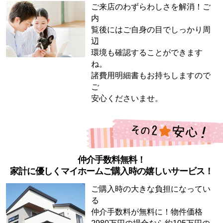
ご来店のわずらわしさを解消！ご
内
覧後にはご自身の目でしっかり周
辺
環境も確認することができます
ね。
諸費用明細書もお持ちしますので
ご
安心くださいませ。
仲介手数料無料！
家計に優しくマイホームご購入時の嬉しいサービス！
ご購入時の大きな負担になってい
る
仲介手数料が無料に！物件価格