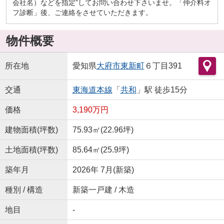
会社名）などを指定”してお問い合わせ下さいませ。「仲介料オ
フ診断」後、ご連絡をさせていただきます。
物件概要
所在地
愛知県
大府市
東新町
６丁目391
交通
東海道本線
「
共和
」駅 徒歩15分
価格
3,190万円
建物面積(坪数)
75.93㎡(22.96坪)
土地面積(坪数)
85.64㎡(25.9坪)
築年月
2026年 7月(新築)
種別 / 構造
新築一戸建 / 木造
地目
-