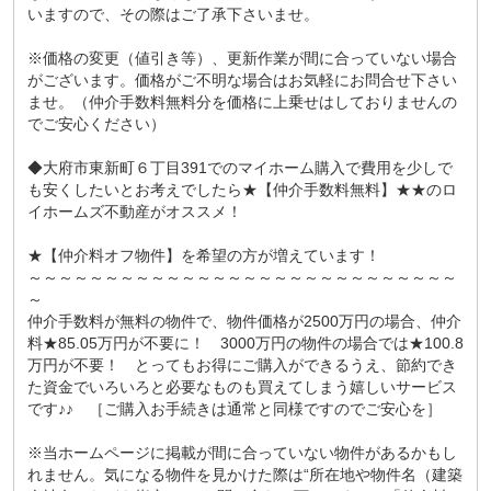
いますので、その際はご了承下さいませ。
※価格の変更（値引き等）、更新作業が間に合っていない場合
がございます。価格がご不明な場合はお気軽にお問合せ下さい
ませ。（仲介手数料無料分を価格に上乗せはしておりませんの
でご安心ください）
◆大府市東新町６丁目391でのマイホーム購入で費用を少しで
も安くしたいとお考えでしたら★【仲介手数料無料】★★のロ
イホームズ不動産がオススメ！
★【仲介料オフ物件】を希望の方が増えています！
～～～～～～～～～～～～～～～～～～～～～～～～～～～～
～
仲介手数料が無料の物件で、物件価格が2500万円の場合、仲介
料★85.05万円が不要に！ 3000万円の物件の場合では★100.8
万円が不要！ とってもお得にご購入ができるうえ、節約でき
た資金でいろいろと必要なものも買えてしまう嬉しいサービス
です♪♪ ［ご購入お手続きは通常と同様ですのでご安心を］
※当ホームページに掲載が間に合っていない物件があるかもし
れません。気になる物件を見かけた際は“所在地や物件名（建築