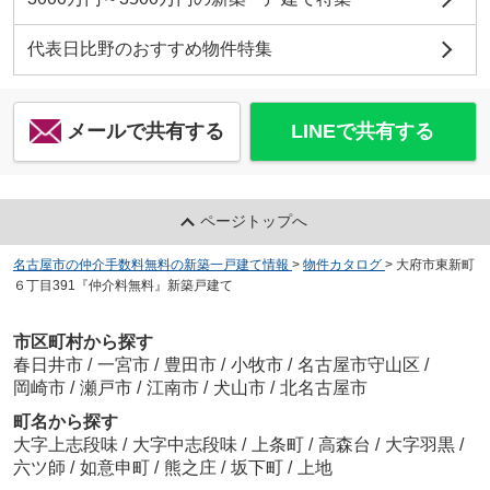
代表日比野のおすすめ物件特集
メールで共有する
LINEで共有する
ページトップへ
名古屋市の仲介手数料無料の新築一戸建て情報
>
物件カタログ
>
大府市東新町
６丁目391『仲介料無料』新築戸建て
市区町村から探す
春日井市
/
一宮市
/
豊田市
/
小牧市
/
名古屋市守山区
/
岡崎市
/
瀬戸市
/
江南市
/
犬山市
/
北名古屋市
町名から探す
大字上志段味
/
大字中志段味
/
上条町
/
高森台
/
大字羽黒
/
六ツ師
/
如意申町
/
熊之庄
/
坂下町
/
上地