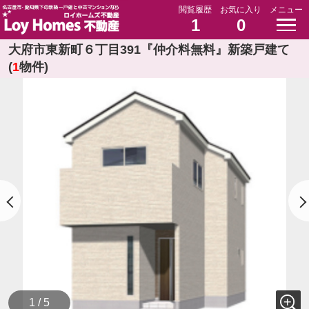
閲覧履歴
お気に入り
メニュー
1
0
大府市東新町６丁目391『仲介料無料』新築戸建て
(
1
物件)
1 / 5