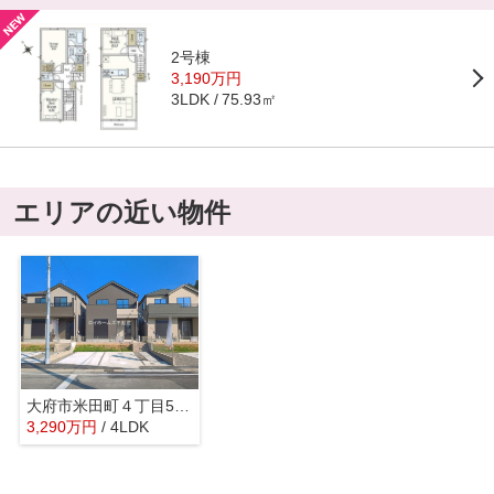
2号棟
3,190万円
75.93㎡
3LDK
エリアの近い物件
大府市米田町４丁目55『仲介料無料』新築戸建て
3,290
万
円
/ 4LDK