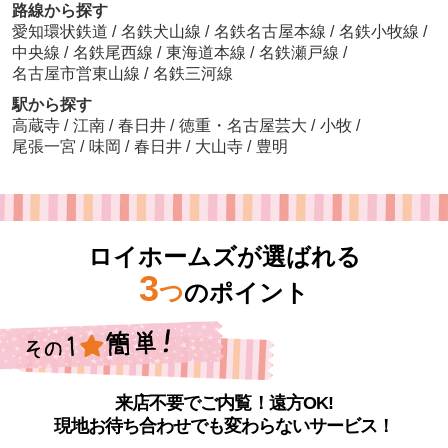
路線から探す
愛知環状鉄道
/
名鉄犬山線
/
名鉄名古屋本線
/
名鉄小牧線
/
中央線
/
名鉄尾西線
/
東海道本線
/
名鉄瀬戸線
/
名古屋市営東山線
/
名鉄三河線
駅から探す
高蔵寺
/
江南
/
春日井
/
徳重・名古屋芸大
/
小牧
/
尾張一宮
/
味岡
/
春日井
/
大山寺
/
豊明
ロイホームズが選ばれる
3
つ
のポイント
来店不要でご内覧！遠方OK!
現地お待ち合わせでも変わらないサービス！