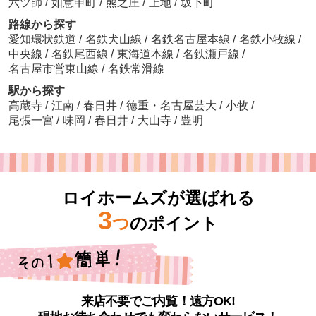
六ツ師
/
如意申町
/
熊之庄
/
上地
/
坂下町
路線から探す
愛知環状鉄道
/
名鉄犬山線
/
名鉄名古屋本線
/
名鉄小牧線
/
中央線
/
名鉄尾西線
/
東海道本線
/
名鉄瀬戸線
/
名古屋市営東山線
/
名鉄常滑線
駅から探す
高蔵寺
/
江南
/
春日井
/
徳重・名古屋芸大
/
小牧
/
尾張一宮
/
味岡
/
春日井
/
大山寺
/
豊明
ロイホームズが選ばれる
3
つ
のポイント
来店不要でご内覧！遠方OK!