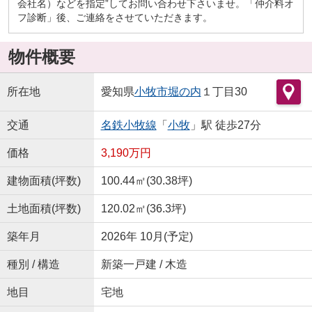
会社名）などを指定”してお問い合わせ下さいませ。「仲介料オ
フ診断」後、ご連絡をさせていただきます。
物件概要
所在地
愛知県
小牧市
堀の内
１丁目30
交通
名鉄小牧線
「
小牧
」駅 徒歩27分
価格
3,190万円
建物面積(坪数)
100.44㎡(30.38坪)
土地面積(坪数)
120.02㎡(36.3坪)
築年月
2026年 10月(予定)
種別 / 構造
新築一戸建 / 木造
地目
宅地