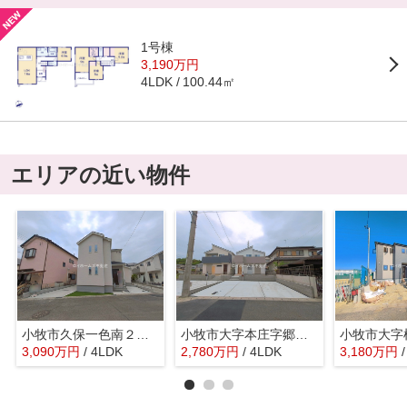
1号棟
3,190万円
100.44㎡
4LDK
エリアの近い物件
小牧市久保一色南２丁目162-5『仲介料無料』新築戸建て
小牧市大字本庄字郷浦2613-89『仲介料無料』新築戸建て
3,090
万
円
/ 4LDK
2,780
万
円
/ 4LDK
3,180
万
円