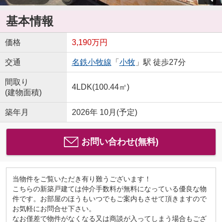
基本情報
価格
3,190万円
交通
名鉄小牧線
「
小牧
」駅 徒歩27分
間取り
4LDK(100.44㎡)
(建物面積)
築年月
2026年 10月(予定)
お問い合わせ(無料)
当物件をご覧いただき有り難うございます！
こちらの新築戸建ては仲介手数料が無料になっている優良な物
件です。お部屋のほうもいつでもご案内もさせて頂きますので
お気軽にお問合せ下さい。
なお僅差で物件がなくなる又は商談が入ってしまう場合もござ