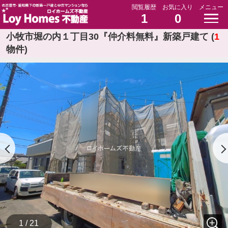
閲覧履歴
お気に入り
メニュー
1
0
小牧市堀の内１丁目30『仲介料無料』新築戸建て (
1
物件)
1 / 21