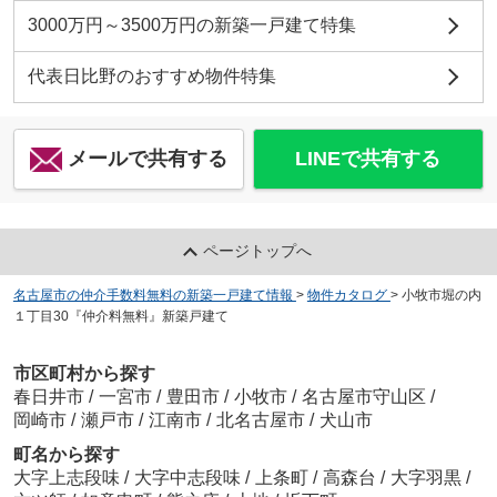
3000万円～3500万円の新築一戸建て特集
代表日比野のおすすめ物件特集
メールで共有する
LINEで共有する
ページトップへ
名古屋市の仲介手数料無料の新築一戸建て情報
>
物件カタログ
>
小牧市堀の内
１丁目30『仲介料無料』新築戸建て
市区町村から探す
春日井市
/
一宮市
/
豊田市
/
小牧市
/
名古屋市守山区
/
岡崎市
/
瀬戸市
/
江南市
/
北名古屋市
/
犬山市
町名から探す
大字上志段味
/
大字中志段味
/
上条町
/
高森台
/
大字羽黒
/