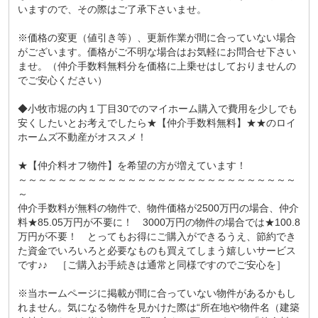
いますので、その際はご了承下さいませ。
※価格の変更（値引き等）、更新作業が間に合っていない場合
がございます。価格がご不明な場合はお気軽にお問合せ下さい
ませ。（仲介手数料無料分を価格に上乗せはしておりませんの
でご安心ください）
◆小牧市堀の内１丁目30でのマイホーム購入で費用を少しでも
安くしたいとお考えでしたら★【仲介手数料無料】★★のロイ
ホームズ不動産がオススメ！
★【仲介料オフ物件】を希望の方が増えています！
～～～～～～～～～～～～～～～～～～～～～～～～～～～～
～
仲介手数料が無料の物件で、物件価格が2500万円の場合、仲介
料★85.05万円が不要に！ 3000万円の物件の場合では★100.8
万円が不要！ とってもお得にご購入ができるうえ、節約でき
た資金でいろいろと必要なものも買えてしまう嬉しいサービス
です♪♪ ［ご購入お手続きは通常と同様ですのでご安心を］
※当ホームページに掲載が間に合っていない物件があるかもし
れません。気になる物件を見かけた際は“所在地や物件名（建築