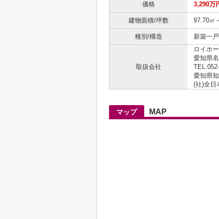
価格
3,290万
建物面積/坪数
97.70㎡
種別/構造
新築一戸建
ロイホー
愛知県名
取扱会社
TEL:052
愛知県知事
(社)全
MAP
マップ