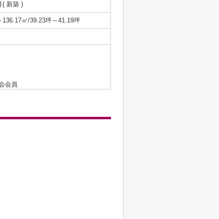
月( 新築 )
～136.17㎡/39.23坪～41.19坪
会会員