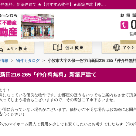
小牧市大字久保一色字山新田216-265『仲介料無料』新築戸建て ★【おすすめ物件】★新築戸建【仲...の物件情報／名古屋市の仲介手数料無料の新築一戸建て／ロイホームズ不動産
営業
て情報
>
物件カタログ
>
小牧市大字久保一色字山新田216-265『仲介料無
田216-265『仲介料無料』新築戸建て
ます！
料になっている優良な物件です。お部屋のほうもいつでもご案内もさせて頂
入ってしまう場合もございますので、その際はご了承下さいませ。
が間に合っていない場合がございます。価格がご不明な場合はお気軽にお問
安心ください）
265でのマイホーム購入で費用を少しでも安くしたいとお考えでしたら★【仲