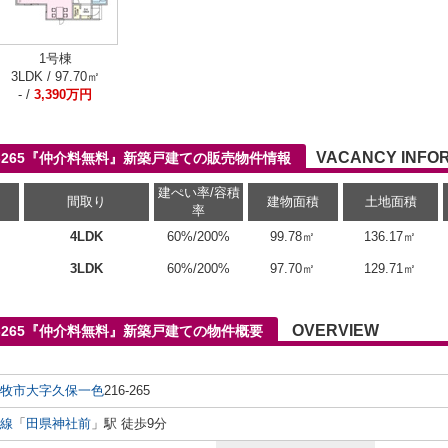
1号棟
3LDK / 97.70㎡
- /
3,390万円
VACANCY INFO
-265『仲介料無料』新築戸建ての販売物件情報
建ぺい率/容積
間取り
建物面積
土地面積
率
4LDK
60%/200%
99.78㎡
136.17㎡
3LDK
60%/200%
97.70㎡
129.71㎡
OVERVIEW
-265『仲介料無料』新築戸建ての物件概要
牧市
大字久保一色
216-265
線
「
田県神社前
」駅 徒歩9分