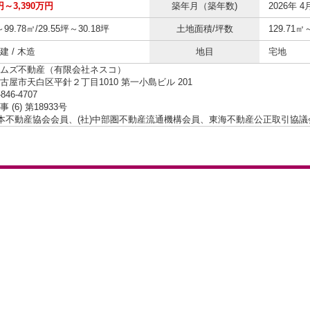
円～3,390万円
築年月（築年数)
2026年 4
～99.78㎡/29.55坪～30.18坪
土地面積/坪数
129.71㎡
 / 木造
地目
宅地
ムズ不動産（有限会社ネスコ）
古屋市天白区平針２丁目1010 第一小島ビル 201
-846-4707
 (6) 第18933号
日本不動産協会会員、(社)中部圏不動産流通機構会員、東海不動産公正取引協議