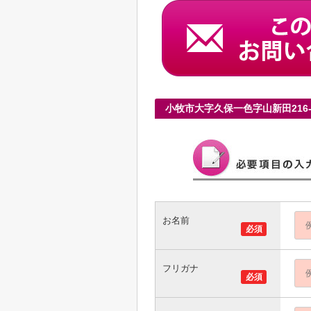
小牧市大字久保一色字山新田216
お名前
必須
フリガナ
必須