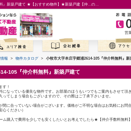
小牧市大字本庄字郷浦2614-105『仲介料無料』新築戸建て ★【おすすめ物件】★新築戸建【仲...の物件情報／名古屋市の仲介手数料無料の新築一戸建て／ロイホームズ不動産
営業
て情報
>
物件カタログ
>
小牧市大字本庄字郷浦2614-105『仲介料無料』
14-105『仲介料無料』新築戸建て
ます！
料になっている優良な物件です。お部屋のほうもいつでもご案内もさせて頂
入ってしまう場合もございますので、その際はご了承下さいませ。
が間に合っていない場合がございます。価格がご不明な場合はお気軽にお問
安心ください）
マイホーム購入で費用を少しでも安くしたいとお考えでしたら★【仲介手数料無