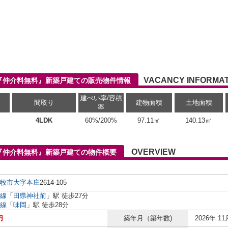
VACANCY INFORMAT
05『仲介料無料』新築戸建ての販売物件情報
建ぺい率/容積
間取り
建物面積
土地面積
率
4LDK
60%/200%
97.11㎡
140.13㎡
OVERVIEW
05『仲介料無料』新築戸建ての物件概要
牧市
大字本庄
2614-105
線
「
田県神社前
」駅 徒歩27分
線
「
味岡
」駅 徒歩28分
円
築年月（築年数)
2026年 11