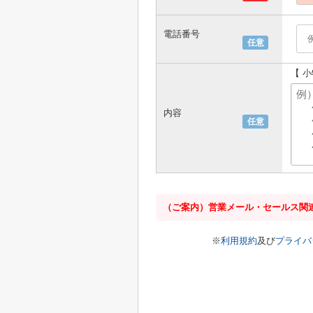
電話番号
任意
【 
内容
任意
（ご案内）営業メール・セールス関
※
利用規約
及び
プライバ