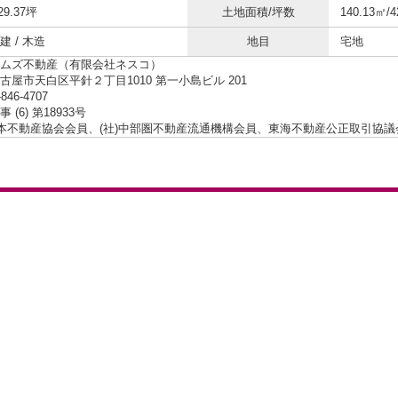
29.37坪
土地面積/坪数
140.13㎡/4
 / 木造
地目
宅地
ムズ不動産（有限会社ネスコ）
古屋市天白区平針２丁目1010 第一小島ビル 201
-846-4707
 (6) 第18933号
日本不動産協会会員、(社)中部圏不動産流通機構会員、東海不動産公正取引協議