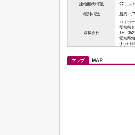
建物面積/坪数
97.11㎡/
種別/構造
新築一戸建
ロイホー
愛知県名
取扱会社
TEL:052
愛知県知事
(社)全
MAP
マップ