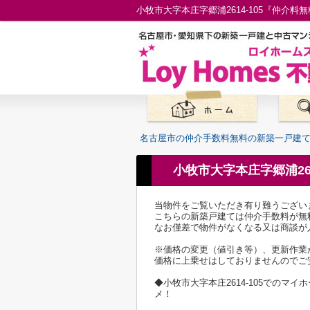
名古屋市の仲介手数料無料の新築一戸建
小牧市大字本庄字郷浦26
当物件をご覧いただき有り難うござい
こちらの新築戸建ては仲介手数料が無
なお僅差で物件がなくなる又は商談が
※価格の変更（値引き等）、更新作業
価格に上乗せはしておりませんのでご
◆小牧市大字本庄2614-105での
メ！