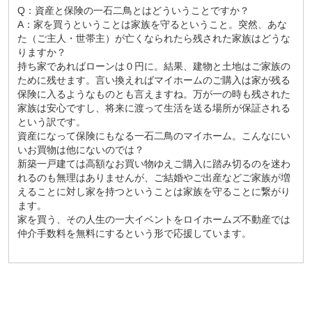
Q：資産と保険の一石二鳥とはどういうことですか？
A：家を買うということは家族を守るということ。突然、あな
た（ご主人・世帯主）が亡くなられたら残された家族はどうな
りますか？
持ち家であればローンは０円に。結果、建物と土地はご家族の
ために残せます。言い換えればマイホームのご購入は家が残る
保険に入るようなものとも言えますね。万が一の時も残された
家族は安心ですし、将来に渡って生活を送る場所が保証される
という訳です。
資産になって保険にもなる一石二鳥のマイホーム。こんなにい
いお買物は他にないのでは？
新築一戸建ては高額なお買い物ゆえご購入に踏み切るのを迷わ
れるのも無理はありませんが、ご結婚やご出産などご家族が増
えることに対し家を持つということは家族を守ることに繋がり
ます。
家を買う、その人生の一大イベントをロイホームズ不動産では
仲介手数料を無料にするという形で応援しています。