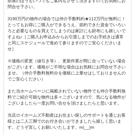
部屋のほうもいつでもご案内もさせて頂きますのでお気軽にお
問合せ下さい。
3190万円の物件の場合では仲介手数料約★112万円が無料に！
とってもお得にご購入ができるうえ、節約できた資金でいろい
ろと必要なものを買えてしまうのは家計にも財布にも嬉しいで
すよね♪［ご購入お申込みからお引渡しまでのお手続きは通常
と同じスケジュールで進めて参りますのでご安心くださいま
せ］
※価格の変更（値引き等）、更新作業が間に合っていない場合
がございます。価格がご不明な場合はお気軽にお問合せ下さい
ませ。（仲介手数料無料分を価格に上乗せはしておりませんの
でご安心ください）
また当ホームページに掲載されていない物件でも仲介手数料無
料でご紹介可能な物件は多々ございますので、気になる物件が
ございましたら一度お問い合せを頂けましたらと思います。
当店ロイホームズ不動産はお住まい探しのサポートを通じお客
様とは二人三脚でのお付き合いができましたら嬉しく思いま
す。どうぞ宜しくお願いいたします。m(__)m