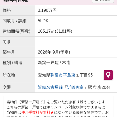
価格
3,190万円
間取り / 詳細
5LDK
建物面積(坪数)
105.17㎡(31.81坪)
向き
-
築年月
2026年 9月(予定)
種別 / 構造
新築一戸建 / 木造
所在地
愛知県
弥富市
平島東
１丁目95
交通
近鉄名古屋線
「
近鉄弥富
」駅 徒歩20分
当物件【新築一戸建て】をご覧いただき有り難うございます！
こちらの新築一戸建てはキャンペーン対象物件です★さらに
当物件は
仲介手数料が無料★
になっている優良な物件です。お