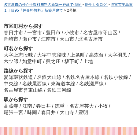
名古屋市の仲介手数料無料の新築一戸建て情報
>
物件カタログ
>
弥富市平島東
１丁目95『仲介料無料』新築戸建て
>
2号棟
市区町村から探す
春日井市
/
一宮市
/
豊田市
/
小牧市
/
名古屋市守山区
/
岡崎市
/
瀬戸市
/
江南市
/
犬山市
/
北名古屋市
町名から探す
大字上志段味
/
大字中志段味
/
上条町
/
高森台
/
大字羽黒
/
六ツ師
/
如意申町
/
熊之庄
/
坂下町
/
上地
路線から探す
愛知環状鉄道
/
名鉄犬山線
/
名鉄名古屋本線
/
名鉄小牧線
/
中央線
/
名鉄尾西線
/
東海道本線
/
名鉄瀬戸線
/
名古屋市営東山線
/
名鉄三河線
駅から探す
高蔵寺
/
江南
/
春日井
/
徳重・名古屋芸大
/
小牧
/
尾張一宮
/
味岡
/
春日井
/
大山寺
/
豊明