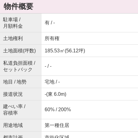
物件概要
駐車場 /
有 / -
月額料金
土地権利
所有権
土地面積(坪数)
185.53㎡(56.12坪)
私道負担面積 /
- / -
セットバック
地目 / 地勢
宅地 / -
接道状況
-(東 6.0m)
建ぺい率 /
60% / 200%
容積率
用途地域
第一種住居
都市計画
市街化区域