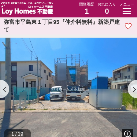
閲覧履歴
お気に入り
メニュー
1
0
弥富市平島東１丁目95『仲介料無料』新築戸建
て
1 / 19