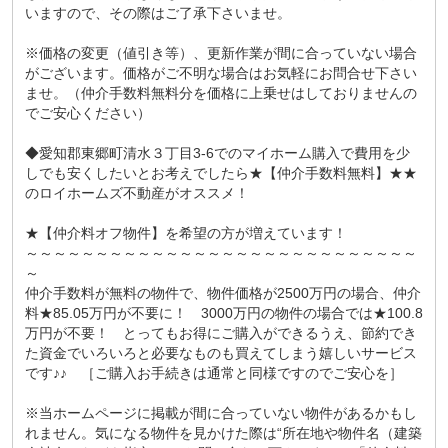
いますので、その際はご了承下さいませ。
※価格の変更（値引き等）、更新作業が間に合っていない場合
がございます。価格がご不明な場合はお気軽にお問合せ下さい
ませ。（仲介手数料無料分を価格に上乗せはしておりませんの
でご安心ください）
◆愛知郡東郷町清水３丁目3-6でのマイホーム購入で費用を少
しでも安くしたいとお考えでしたら★【仲介手数料無料】★★
のロイホームズ不動産がオススメ！
★【仲介料オフ物件】を希望の方が増えています！
～～～～～～～～～～～～～～～～～～～～～～～～～～～～
～
仲介手数料が無料の物件で、物件価格が2500万円の場合、仲介
料★85.05万円が不要に！ 3000万円の物件の場合では★100.8
万円が不要！ とってもお得にご購入ができるうえ、節約でき
た資金でいろいろと必要なものも買えてしまう嬉しいサービス
です♪♪ ［ご購入お手続きは通常と同様ですのでご安心を］
※当ホームページに掲載が間に合っていない物件があるかもし
れません。気になる物件を見かけた際は“所在地や物件名（建築