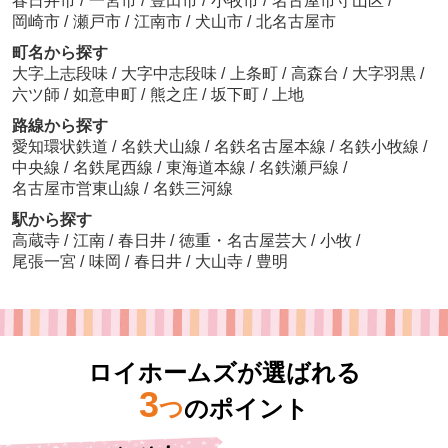
春日井市
/
一宮市
/
豊田市
/
小牧市
/
名古屋市守山区
/
岡崎市
/
瀬戸市
/
江南市
/
犬山市
/
北名古屋市
町名から探す
大字上志段味
/
大字中志段味
/
上条町
/
高森台
/
大字羽黒
/
六ツ師
/
如意申町
/
熊之庄
/
坂下町
/
上地
路線から探す
愛知環状鉄道
/
名鉄犬山線
/
名鉄名古屋本線
/
名鉄小牧線
/
中央線
/
名鉄尾西線
/
東海道本線
/
名鉄瀬戸線
/
名古屋市営東山線
/
名鉄三河線
駅から探す
高蔵寺
/
江南
/
春日井
/
徳重・名古屋芸大
/
小牧
/
尾張一宮
/
味岡
/
春日井
/
大山寺
/
豊明
ロイホームズが選ばれる
3
つ
のポイント