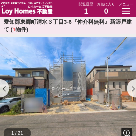
閲覧履歴
お気に入り
メニュー
1
0
愛知郡東郷町清水３丁目3-6『仲介料無料』新築戸建
て (
1
物件)
1 / 21