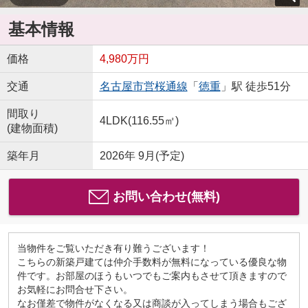
基本情報
価格
4,980万円
交通
名古屋市営桜通線
「
徳重
」駅 徒歩51分
間取り
4LDK(116.55㎡)
(建物面積)
築年月
2026年 9月(予定)
お問い合わせ(無料)
当物件をご覧いただき有り難うございます！
こちらの新築戸建ては仲介手数料が無料になっている優良な物
件です。お部屋のほうもいつでもご案内もさせて頂きますので
お気軽にお問合せ下さい。
なお僅差で物件がなくなる又は商談が入ってしまう場合もござ