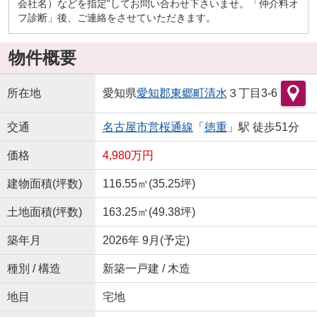
会社名）などを指定”してお問い合わせ下さいませ。「仲介料オ
フ診断」後、ご連絡をさせていただきます。
物件概要
所在地
愛知県
愛知郡東郷町
清水
３丁目3-6
交通
名古屋市営桜通線
「
徳重
」駅 徒歩51分
価格
4,980万円
建物面積(坪数)
116.55㎡(35.25坪)
土地面積(坪数)
163.25㎡(49.38坪)
築年月
2026年 9月(予定)
種別 / 構造
新築一戸建 / 木造
地目
宅地