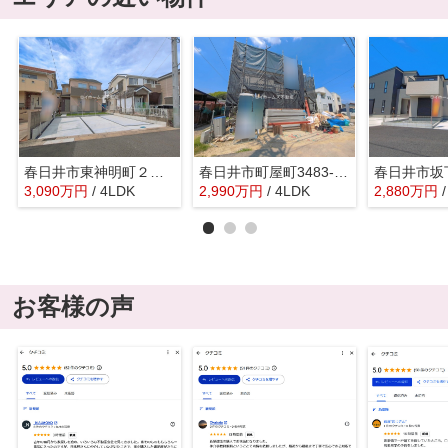
春日井市東神明町２丁目7-13『仲介料無料』新築戸建て
春日井市町屋町3483-7『仲介料無料』新築戸建て
3,090
万
円
/ 4LDK
2,990
万
円
/ 4LDK
2,880
万
円
お客様の声