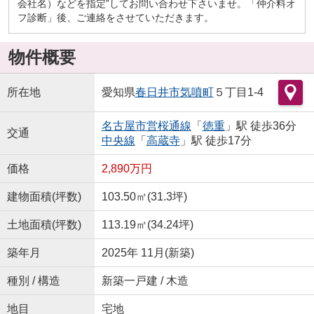
会社名）などを指定”してお問い合わせ下さいませ。「仲介料オ
フ診断」後、ご連絡をさせていただきます。
物件概要
所在地
愛知県
春日井市
気噴町
５丁目1-4
名古屋市営桜通線
「
徳重
」駅 徒歩36分
交通
中央線
「
高蔵寺
」駅 徒歩17分
価格
2,890万円
建物面積(坪数)
103.50㎡(31.3坪)
土地面積(坪数)
113.19㎡(34.24坪)
築年月
2025年 11月(新築)
種別 / 構造
新築一戸建 / 木造
地目
宅地