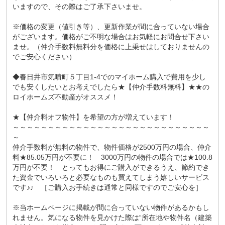
いますので、その際はご了承下さいませ。
※価格の変更（値引き等）、更新作業が間に合っていない場合
がございます。価格がご不明な場合はお気軽にお問合せ下さい
ませ。（仲介手数料無料分を価格に上乗せはしておりませんの
でご安心ください）
◆春日井市気噴町５丁目1-4でのマイホーム購入で費用を少し
でも安くしたいとお考えでしたら★【仲介手数料無料】★★の
ロイホームズ不動産がオススメ！
★【仲介料オフ物件】を希望の方が増えています！
～～～～～～～～～～～～～～～～～～～～～～～～～～～～
～
仲介手数料が無料の物件で、物件価格が2500万円の場合、仲介
料★85.05万円が不要に！ 3000万円の物件の場合では★100.8
万円が不要！ とってもお得にご購入ができるうえ、節約でき
た資金でいろいろと必要なものも買えてしまう嬉しいサービス
です♪♪ ［ご購入お手続きは通常と同様ですのでご安心を］
※当ホームページに掲載が間に合っていない物件があるかもし
れません。気になる物件を見かけた際は“所在地や物件名（建築