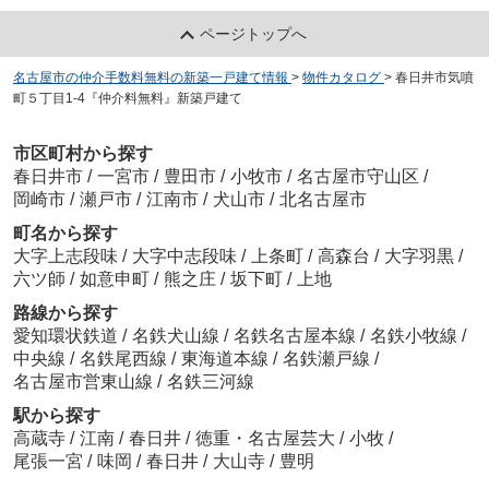
ページトップへ
名古屋市の仲介手数料無料の新築一戸建て情報
>
物件カタログ
>
春日井市気噴
町５丁目1-4『仲介料無料』新築戸建て
市区町村から探す
春日井市
/
一宮市
/
豊田市
/
小牧市
/
名古屋市守山区
/
岡崎市
/
瀬戸市
/
江南市
/
犬山市
/
北名古屋市
町名から探す
大字上志段味
/
大字中志段味
/
上条町
/
高森台
/
大字羽黒
/
六ツ師
/
如意申町
/
熊之庄
/
坂下町
/
上地
路線から探す
愛知環状鉄道
/
名鉄犬山線
/
名鉄名古屋本線
/
名鉄小牧線
/
中央線
/
名鉄尾西線
/
東海道本線
/
名鉄瀬戸線
/
名古屋市営東山線
/
名鉄三河線
駅から探す
高蔵寺
/
江南
/
春日井
/
徳重・名古屋芸大
/
小牧
/
尾張一宮
/
味岡
/
春日井
/
大山寺
/
豊明