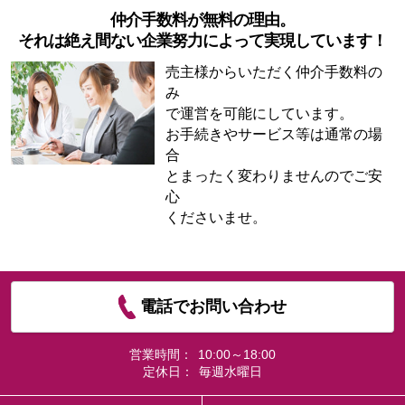
仲介手数料が無料の理由。
それは絶え間ない企業努力によって実現しています！
売主様からいただく仲介手数料の
み
で運営を可能にしています。
お手続きやサービス等は通常の場
合
とまったく変わりませんのでご安
心
くださいませ。
電話でお問い合わせ
営業時間：
10:00～18:00
定休日：
毎週水曜日