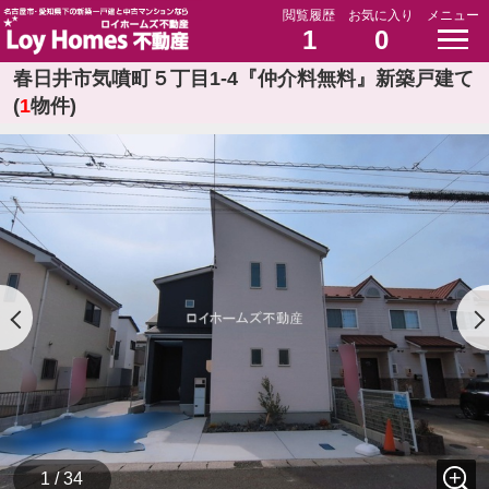
閲覧履歴
お気に入り
メニュー
1
0
春日井市気噴町５丁目1-4『仲介料無料』新築戸建て
(
1
物件)
1 / 34