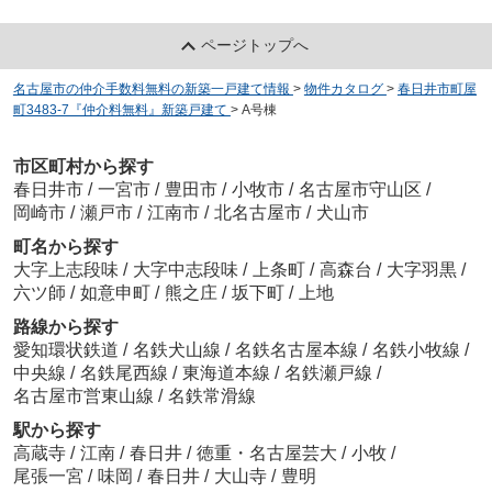
ページトップへ
名古屋市の仲介手数料無料の新築一戸建て情報
>
物件カタログ
>
春日井市町屋
町3483-7『仲介料無料』新築戸建て
>
A号棟
市区町村から探す
春日井市
/
一宮市
/
豊田市
/
小牧市
/
名古屋市守山区
/
岡崎市
/
瀬戸市
/
江南市
/
北名古屋市
/
犬山市
町名から探す
大字上志段味
/
大字中志段味
/
上条町
/
高森台
/
大字羽黒
/
六ツ師
/
如意申町
/
熊之庄
/
坂下町
/
上地
路線から探す
愛知環状鉄道
/
名鉄犬山線
/
名鉄名古屋本線
/
名鉄小牧線
/
中央線
/
名鉄尾西線
/
東海道本線
/
名鉄瀬戸線
/
名古屋市営東山線
/
名鉄常滑線
駅から探す
高蔵寺
/
江南
/
春日井
/
徳重・名古屋芸大
/
小牧
/
尾張一宮
/
味岡
/
春日井
/
大山寺
/
豊明