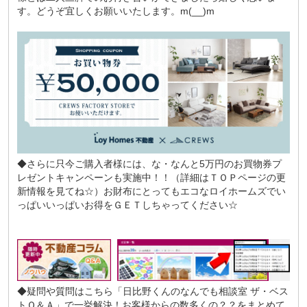
す。どうぞ宜しくお願いいたします。m(__)m
◆さらに只今ご購入者様には、な・なんと5万円のお買物券プ
レゼントキャンペーンも実施中！！（詳細はＴＯＰページの更
新情報を見てね☆）お財布にとってもエコなロイホームズでい
っぱいいっぱいお得をＧＥＴしちゃってください☆
◆疑問や質問はこちら
「日比野くんのなんでも相談室 ザ・ベス
トＱ＆Ａ」
で一挙解決！お客様からの数多くの？？をまとめて