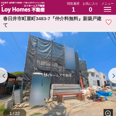
閲覧履歴
お気に入り
メニュー
1
0
春日井市町屋町3483-7『仲介料無料』新築戸建
て
1 / 22