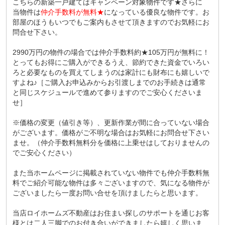
こちらの新築一戸建てはキャンペーン対象物件です★さらに
当物件は
仲介手数料が無料★
になっている優良な物件です。お
部屋のほうもいつでもご案内もさせて頂きますのでお気軽にお
問合せ下さい。
2990万円の物件の場合では仲介手数料約★105万円が無料に！
とってもお得にご購入ができるうえ、節約できた資金でいろい
ろと必要なものを買えてしまうのは家計にも財布にも嬉しいで
すよね♪［ご購入お申込みからお引渡しまでのお手続きは通常
と同じスケジュールで進めて参りますのでご安心くださいま
せ］
※価格の変更（値引き等）、更新作業が間に合っていない場合
がございます。価格がご不明な場合はお気軽にお問合せ下さい
ませ。（仲介手数料無料分を価格に上乗せはしておりませんの
でご安心ください）
また当ホームページに掲載されていない物件でも仲介手数料無
料でご紹介可能な物件は多々ございますので、気になる物件が
ございましたら一度お問い合せを頂けましたらと思います。
当店ロイホームズ不動産はお住まい探しのサポートを通じお客
様とは二人三脚でのお付き合いができましたら嬉しく思いま