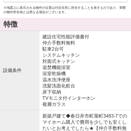
※地図上に表示される物件の位置は付近住所に所在することを表すものであり、実際
の物件所在地とは異なる場合がございます。
特徴
建設住宅性能評価書付
仲介手数料無料
駐車2台可
システムキッチン
対面式キッチン
追焚機能浴室
設備条件
浴室乾燥機
温水洗浄便座
洗髪洗面化粧台
床下収納
TVモニタ付インターホン
複層ガラス
新築戸建て◆春日井市町屋町3483-7での
マイホーム購入で費用を少しでも安くし
たいとお考えでしたら★【仲介手数料無