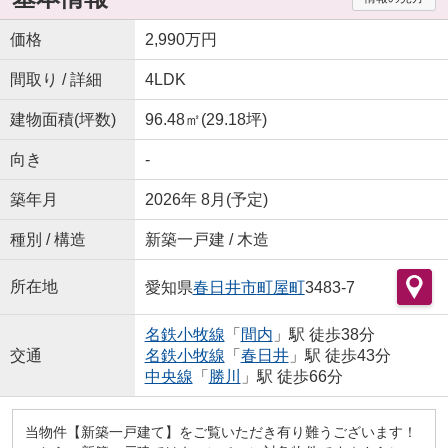
価格
2,990万円
間取り / 詳細
4LDK
建物面積(坪数)
96.48㎡(29.18坪)
向き
-
築年月
2026年 8月(予定)
種別 / 構造
新築一戸建 / 木造
所在地
愛知県
春日井市
町屋町
3483-7
名鉄小牧線
「
間内
」駅 徒歩38分
交通
名鉄小牧線
「
春日井
」駅 徒歩43分
中央線
「
勝川
」駅 徒歩66分
当物件【新築一戸建て】をご覧いただき有り難うございます！