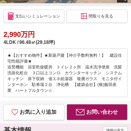
支払いシミュレーション
間取りを見る
2,990万円
4LDK
96.48㎡(29.18坪)
★【おすすめ物件】★新築戸建【仲介手数料無料！】 建設住
宅性能評価★
追焚機能 浴室乾燥暖房 トイレ２ヶ所 温水洗浄便座 洗髪
洗面化粧台 ３口以上コンロ カウンターキッチン システム
キッチン 床下収納 省エネ給湯器 複層ガラス モニタ付イ
ンターホン 駐車場２台 浄化槽 【建築会社】(株)飯田産
業 ハートフルタウン☆
お気に入り追加
お問い合わせ
基本情報
情報の見方