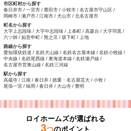
市区町村から探す
春日井市
/
一宮市
/
豊田市
/
小牧市
/
名古屋市守山区
/
岡崎市
/
瀬戸市
/
江南市
/
犬山市
/
北名古屋市
町名から探す
大字上志段味
/
大字中志段味
/
上条町
/
高森台
/
大字羽黒
/
六ツ師
/
如意申町
/
熊之庄
/
坂下町
/
上地
路線から探す
愛知環状鉄道
/
名鉄犬山線
/
名鉄名古屋本線
/
名鉄小牧線
/
中央線
/
名鉄尾西線
/
東海道本線
/
名鉄瀬戸線
/
名古屋市営東山線
/
名鉄三河線
駅から探す
高蔵寺
/
江南
/
春日井
/
徳重・名古屋芸大
/
小牧
/
尾張一宮
/
味岡
/
春日井
/
大山寺
/
豊明
ロイホームズが選ばれる
3
つ
のポイント