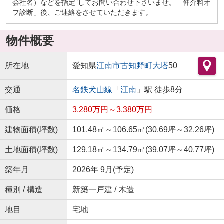
会社名）などを指定”してお問い合わせ下さいませ。「仲介料オ
フ診断」後、ご連絡をさせていただきます。
物件概要
所在地
愛知県
江南市
古知野町大塔
50
交通
名鉄犬山線
「
江南
」駅 徒歩8分
価格
3,280万円～3,380万円
建物面積(坪数)
101.48㎡～106.65㎡(30.69坪～32.26坪)
土地面積(坪数)
129.18㎡～134.79㎡(39.07坪～40.77坪)
築年月
2026年 9月(予定)
種別 / 構造
新築一戸建 / 木造
地目
宅地