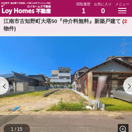
閲覧履歴
お気に入り
メニュー
1
0
江南市古知野町大塔50『仲介料無料』新築戸建て (
2
物件)
1 / 15