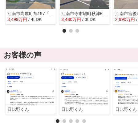
江南市高屋町旭197『仲介料無料』新築戸建て
江南市今市場町秋津67『仲介料無料』新築戸建て
3,499
万
円
/ 4LDK
3,480
万
円
/ 3LDK
2,990
万
円
お客様の声
日比野くん
日比野くん
日比野くん