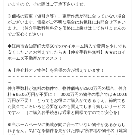
いますので、その際はご了承下さいませ。
※価格の変更（値引き等）、更新作業が間に合っていない場合
がございます。価格がご不明な場合はお気軽にお問合せ下さい
ませ。（仲介手数料無料分を価格に上乗せはしておりませんの
でご安心ください）
◆江南市古知野町大塔50でのマイホーム購入で費用を少しでも
安くしたいとお考えでしたら★【仲介手数料無料】★★のロイ
ホームズ不動産がオススメ！
★【仲介料オフ物件】を希望の方が増えています！
～～～～～～～～～～～～～～～～～～～～～～～～～～～～
～
仲介手数料が無料の物件で、物件価格が2500万円の場合、仲介
料★85.05万円が不要に！ 3000万円の物件の場合では★100.8
万円が不要！ とってもお得にご購入ができるうえ、節約でき
た資金でいろいろと必要なものも買えてしまう嬉しいサービス
です♪♪ ［ご購入お手続きは通常と同様ですのでご安心を］
※当ホームページに掲載が間に合っていない物件があるかもし
れません。気になる物件を見かけた際は“所在地や物件名（建築