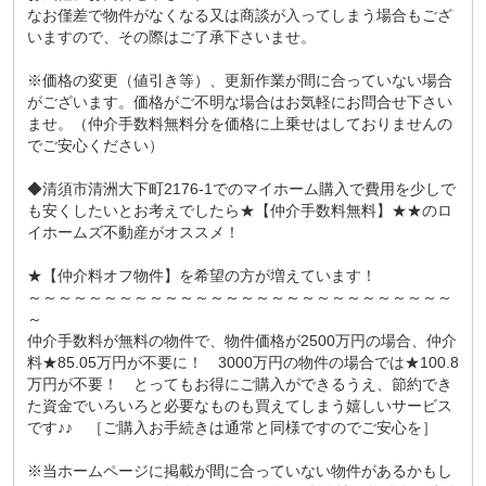
なお僅差で物件がなくなる又は商談が入ってしまう場合もござ
いますので、その際はご了承下さいませ。
※価格の変更（値引き等）、更新作業が間に合っていない場合
がございます。価格がご不明な場合はお気軽にお問合せ下さい
ませ。（仲介手数料無料分を価格に上乗せはしておりませんの
でご安心ください）
◆清須市清洲大下町2176-1でのマイホーム購入で費用を少しで
も安くしたいとお考えでしたら★【仲介手数料無料】★★のロ
イホームズ不動産がオススメ！
★【仲介料オフ物件】を希望の方が増えています！
～～～～～～～～～～～～～～～～～～～～～～～～～～～～
～
仲介手数料が無料の物件で、物件価格が2500万円の場合、仲介
料★85.05万円が不要に！ 3000万円の物件の場合では★100.8
万円が不要！ とってもお得にご購入ができるうえ、節約でき
た資金でいろいろと必要なものも買えてしまう嬉しいサービス
です♪♪ ［ご購入お手続きは通常と同様ですのでご安心を］
※当ホームページに掲載が間に合っていない物件があるかもし