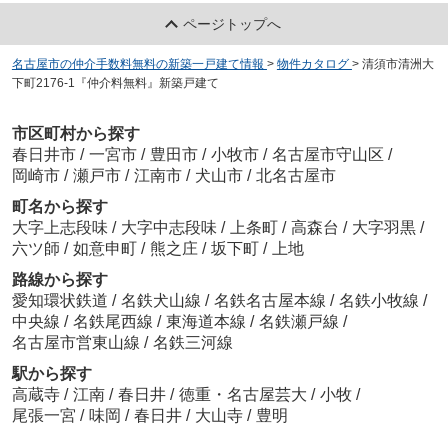
ページトップへ
名古屋市の仲介手数料無料の新築一戸建て情報
>
物件カタログ
>
清須市清洲大
下町2176-1『仲介料無料』新築戸建て
市区町村から探す
春日井市
/
一宮市
/
豊田市
/
小牧市
/
名古屋市守山区
/
岡崎市
/
瀬戸市
/
江南市
/
犬山市
/
北名古屋市
町名から探す
大字上志段味
/
大字中志段味
/
上条町
/
高森台
/
大字羽黒
/
六ツ師
/
如意申町
/
熊之庄
/
坂下町
/
上地
路線から探す
愛知環状鉄道
/
名鉄犬山線
/
名鉄名古屋本線
/
名鉄小牧線
/
中央線
/
名鉄尾西線
/
東海道本線
/
名鉄瀬戸線
/
名古屋市営東山線
/
名鉄三河線
駅から探す
高蔵寺
/
江南
/
春日井
/
徳重・名古屋芸大
/
小牧
/
尾張一宮
/
味岡
/
春日井
/
大山寺
/
豊明