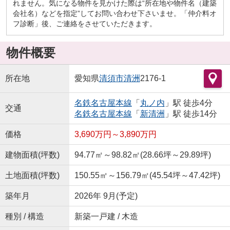
れません。気になる物件を見かけた際は“所在地や物件名（建築
会社名）などを指定”してお問い合わせ下さいませ。「仲介料オ
フ診断」後、ご連絡をさせていただきます。
物件概要
所在地
愛知県
清須市
清洲
2176-1
名鉄名古屋本線
「
丸ノ内
」駅 徒歩4分
交通
名鉄名古屋本線
「
新清洲
」駅 徒歩14分
価格
3,690万円～3,890万円
建物面積(坪数)
94.77㎡～98.82㎡(28.66坪～29.89坪)
土地面積(坪数)
150.55㎡～156.79㎡(45.54坪～47.42坪)
築年月
2026年 9月(予定)
種別 / 構造
新築一戸建 / 木造