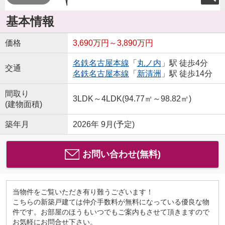
基本情報
価格
3,690万円～3,890万円
名鉄名古屋本線
「
丸ノ内
」駅 徒歩4分
交通
名鉄名古屋本線
「
新清洲
」駅 徒歩14分
間取り
3LDK～4LDK(94.77㎡～98.82㎡)
(建物面積)
築年月
2026年 9月(予定)
お問い合わせ(無料)
当物件をご覧いただき有り難うございます！
こちらの新築戸建ては仲介手数料が無料になっている優良な物
件です。お部屋のほうもいつでもご案内もさせて頂きますので
お気軽にお問合せ下さい。