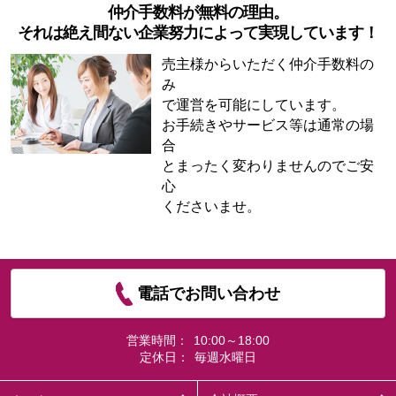
仲介手数料が無料の理由。
それは絶え間ない企業努力によって実現しています！
売主様からいただく仲介手数料の
み
で運営を可能にしています。
お手続きやサービス等は通常の場
合
とまったく変わりませんのでご安
心
くださいませ。
電話でお問い合わせ
営業時間：
10:00～18:00
定休日：
毎週水曜日