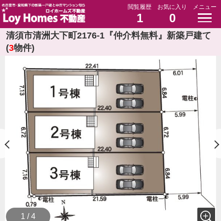
閲覧履歴
お気に入り
メニュー
1
0
清須市清洲大下町2176-1『仲介料無料』新築戸建て
(
3
物件)
1 / 4