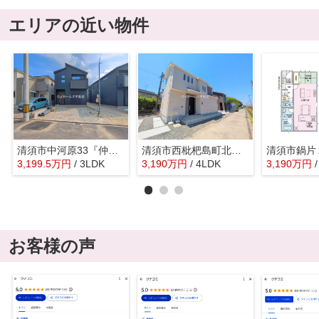
エリアの近い物件
清須市中河原33『仲介料無料』新築戸建て
清須市西枇杷島町北二ツ杁228『仲介料無料』新築戸建て
3,199.5
万
円
/ 3LDK
3,190
万
円
/ 4LDK
3,190
万
円
お客様の声