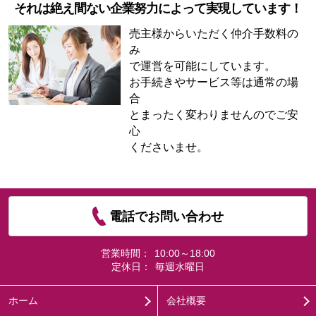
それは絶え間ない企業努力によって実現しています！
売主様からいただく仲介手数料の
み
で運営を可能にしています。
お手続きやサービス等は通常の場
合
とまったく変わりませんのでご安
心
くださいませ。
電話でお問い合わせ
営業時間：
10:00～18:00
定休日：
毎週水曜日
ホーム
会社概要