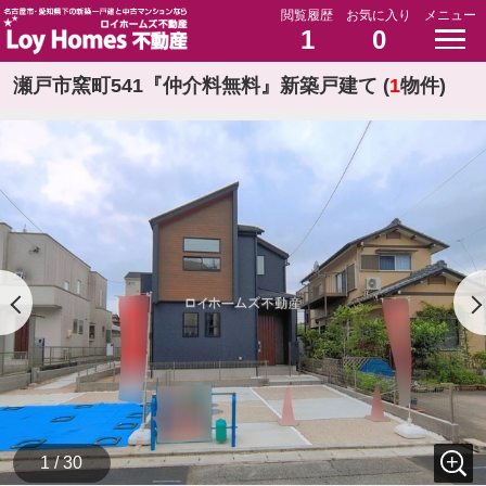
閲覧履歴
お気に入り
メニュー
1
0
瀬戸市窯町541『仲介料無料』新築戸建て (
1
物件)
1 / 30