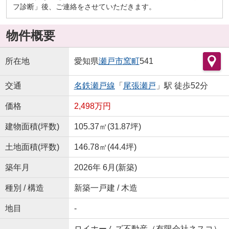
フ診断」後、ご連絡をさせていただきます。
物件概要
所在地
愛知県
瀬戸市
窯町
541
交通
名鉄瀬戸線
「
尾張瀬戸
」駅 徒歩52分
価格
2,498万円
建物面積(坪数)
105.37㎡(31.87坪)
土地面積(坪数)
146.78㎡(44.4坪)
築年月
2026年 6月(新築)
種別 / 構造
新築一戸建 / 木造
地目
-
ロイホームズ不動産（有限会社ネスコ）