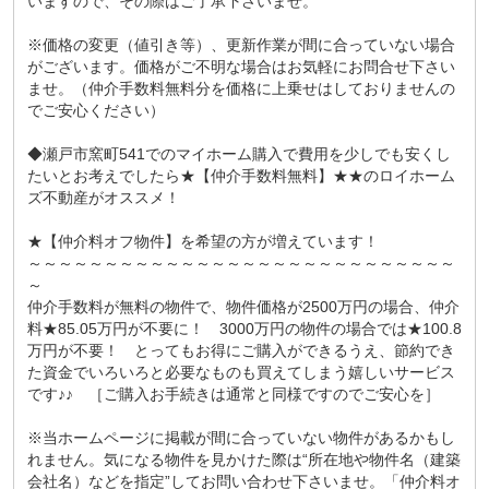
いますので、その際はご了承下さいませ。
※価格の変更（値引き等）、更新作業が間に合っていない場合
がございます。価格がご不明な場合はお気軽にお問合せ下さい
ませ。（仲介手数料無料分を価格に上乗せはしておりませんの
でご安心ください）
◆瀬戸市窯町541でのマイホーム購入で費用を少しでも安くし
たいとお考えでしたら★【仲介手数料無料】★★のロイホーム
ズ不動産がオススメ！
★【仲介料オフ物件】を希望の方が増えています！
～～～～～～～～～～～～～～～～～～～～～～～～～～～～
～
仲介手数料が無料の物件で、物件価格が2500万円の場合、仲介
料★85.05万円が不要に！ 3000万円の物件の場合では★100.8
万円が不要！ とってもお得にご購入ができるうえ、節約でき
た資金でいろいろと必要なものも買えてしまう嬉しいサービス
です♪♪ ［ご購入お手続きは通常と同様ですのでご安心を］
※当ホームページに掲載が間に合っていない物件があるかもし
れません。気になる物件を見かけた際は“所在地や物件名（建築
会社名）などを指定”してお問い合わせ下さいませ。「仲介料オ