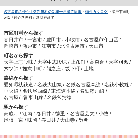
名古屋市の仲介手数料無料の新築一戸建て情報
>
物件カタログ
>
瀬戸市窯町
541『仲介料無料』新築戸建て
市区町村から探す
春日井市
/
一宮市
/
豊田市
/
小牧市
/
名古屋市守山区
/
岡崎市
/
瀬戸市
/
江南市
/
北名古屋市
/
犬山市
町名から探す
大字上志段味
/
大字中志段味
/
上条町
/
高森台
/
大字羽黒
/
六ツ師
/
如意申町
/
熊之庄
/
坂下町
/
上地
路線から探す
愛知環状鉄道
/
名鉄犬山線
/
名鉄名古屋本線
/
名鉄小牧線
/
中央線
/
名鉄尾西線
/
東海道本線
/
名鉄瀬戸線
/
名古屋市営東山線
/
名鉄常滑線
駅から探す
高蔵寺
/
江南
/
春日井
/
徳重・名古屋芸大
/
小牧
/
尾張一宮
/
味岡
/
春日井
/
大山寺
/
豊明