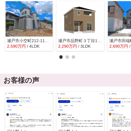
瀬戸市小空町212-11『仲介料無料』新築戸建て
瀬戸市品野町３丁目132-15『仲介料無料』新築戸建て
2,590
万
円
/ 4LDK
2,290
万
円
/ 3LDK
2,690
万
円
お客様の声