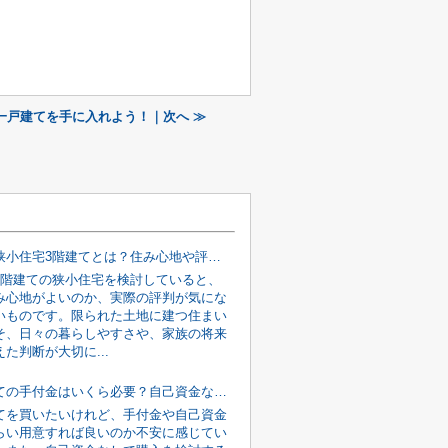
一戸建てを手に入れよう！｜次へ ≫
都心部の狭小住宅3階建てとは？住み心地や評判を購入前に確認
3階建ての狭小住宅を検討していると、
み心地がよいのか、実際の評判が気にな
いものです。限られた土地に建つ住まい
そ、日々の暮らしやすさや、家族の将来
た判断が大切に...
新築戸建ての手付金はいくら必要？自己資金なしでも購入を目指す資金計画の考え方
てを買いたいけれど、手付金や自己資金
らい用意すれば良いのか不安に感じてい