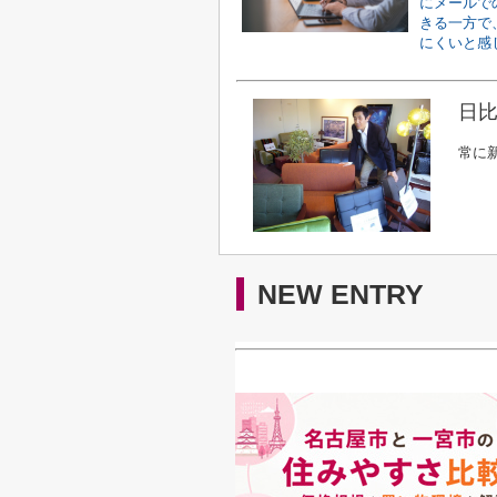
にメールで
きる一方で
にくいと感じ
日比
常に
NEW ENTRY