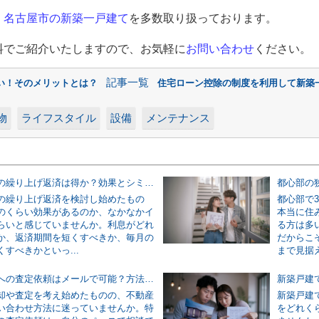
、
名古屋市の新築一
戸
建て
を多数取り扱っております。
料でご紹介いたしますので、お気軽に
お
問
い合わせ
ください。
記事一覧
い！そのメリットとは？
住宅ローン控除の制度を利用して新築
物
ライフスタイル
設備
メンテナンス
住宅ローンの繰り上げ返済は得か？効果とシミュレーションで無理のない判断をする方法
の繰り上げ返済を検討し始めたもの
都心部で
のくらい効果があるのか、なかなかイ
本当に住
らいと感じていませんか。利息がどれ
る方は多
か、返済期間を短くすべきか、毎月の
だからこ
すべきかといっ...
まで見据え
不動産会社への査定依頼はメールで可能？方法と書き方の基本を解説
却や査定を考え始めたものの、不動産
新築戸建
い合わせ方法に迷っていませんか。特
をどれく