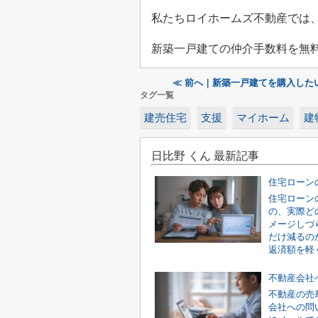
私たちロイホームズ不動産では
新築一戸建ての仲介手数料を無
≪ 前へ｜新築一戸建てを購入した
タグ一覧
建売住宅
支援
マイホーム
建
日比野 くん 最新記事
住宅ローン
の、実際ど
メージしづ
だけ減るの
返済額を軽く
不動産の売
会社への問