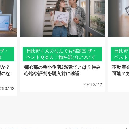
 ザ・
日比野くんのなんでも相談室 ザ・
日比野
て
ベストＱ＆Ａ：物件選びについて
ベスト
得か？
都心部の狭小住宅3階建てとは？住み
不動産
理のな
心地や評判を購入前に確認
可能？
2026-07-12
26-07-12