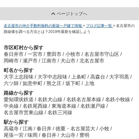
ページトップへ
名古屋市の仲介手数料無料の新築一戸建て情報
>
ブログ記事一覧
>
名古屋市の
路線価を調べる方法とは？2019年最新を確認しよう
市区町村から探す
春日井市
/
一宮市
/
豊田市
/
小牧市
/
名古屋市守山区
/
岡崎市
/
瀬戸市
/
江南市
/
犬山市
/
北名古屋市
町名から探す
大字上志段味
/
大字中志段味
/
上条町
/
高森台
/
大字羽黒
/
六ツ師
/
如意申町
/
熊之庄
/
坂下町
/
上地
路線から探す
愛知環状鉄道
/
名鉄犬山線
/
名鉄名古屋本線
/
名鉄小牧線
/
中央線
/
名鉄尾西線
/
東海道本線
/
名鉄瀬戸線
/
名古屋市営東山線
/
名鉄三河線
駅から探す
高蔵寺
/
江南
/
春日井
/
徳重・名古屋芸大
/
小牧
/
尾張一宮
/
味岡
/
春日井
/
大山寺
/
豊明