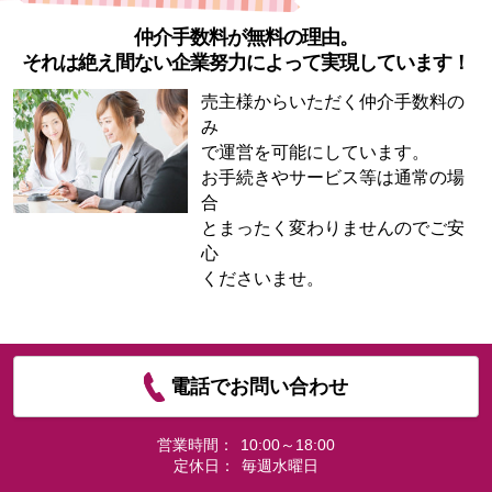
仲介手数料が無料の理由。
それは絶え間ない企業努力によって実現しています！
売主様からいただく仲介手数料の
み
で運営を可能にしています。
お手続きやサービス等は通常の場
合
とまったく変わりませんのでご安
心
くださいませ。
電話でお問い合わせ
営業時間：
10:00～18:00
定休日：
毎週水曜日