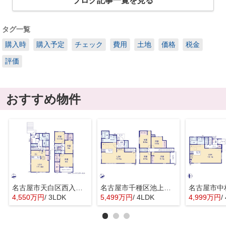
ブログ記事一覧を見る
タグ一覧
購入時
購入予定
チェック
費用
土地
価格
税金
評価
おすすめ物件
名古屋市天白区西入町259『仲介料無料』新築戸建て
名古屋市千種区池上町１丁目1-47『仲介料無料』新築戸建て
4,550万円
/ 3LDK
5,499万円
/ 4LDK
4,999万円
/