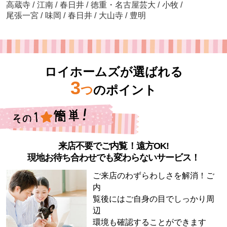
高蔵寺
/
江南
/
春日井
/
徳重・名古屋芸大
/
小牧
/
尾張一宮
/
味岡
/
春日井
/
大山寺
/
豊明
ロイホームズが選ばれる
3
つ
のポイント
来店不要でご内覧！遠方OK!
現地お待ち合わせでも変わらないサービス！
ご来店のわずらわしさを解消！ご
内
覧後にはご自身の目でしっかり周
辺
環境も確認することができます