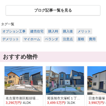
ブログ記事一覧を見る
タグ一覧
オプション工事
建売住宅
購入時
購入後
メリット
デメリット
マイホーム
ベランダ
注意点
屋根
費用
おすすめ物件
名古屋市港区船頭場２丁目802『仲介料無料』新築戸建て
尾張旭市大塚町１丁目5-1『仲介料無料』新築戸建て
3,290万円
/ 4LDK
3,499.5万円
/ 3LDK
3,990万円
/