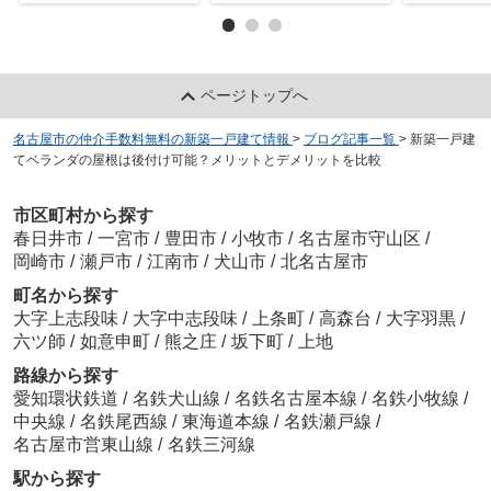
ページトップへ
名古屋市の仲介手数料無料の新築一戸建て情報
>
ブログ記事一覧
>
新築一戸建
てベランダの屋根は後付け可能？メリットとデメリットを比較
市区町村から探す
春日井市
/
一宮市
/
豊田市
/
小牧市
/
名古屋市守山区
/
岡崎市
/
瀬戸市
/
江南市
/
犬山市
/
北名古屋市
町名から探す
大字上志段味
/
大字中志段味
/
上条町
/
高森台
/
大字羽黒
/
六ツ師
/
如意申町
/
熊之庄
/
坂下町
/
上地
路線から探す
愛知環状鉄道
/
名鉄犬山線
/
名鉄名古屋本線
/
名鉄小牧線
/
中央線
/
名鉄尾西線
/
東海道本線
/
名鉄瀬戸線
/
名古屋市営東山線
/
名鉄三河線
駅から探す