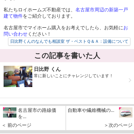
私たちロイホームズ不動産では、
名古屋市
周辺
の新築一戸
建て物件
をご紹介しております。
名古屋市でマイホーム購入をお考えでしたら、お気軽に
お
問い合わせ
ください！
日比野くんのなんでも相談室 ザ・ベストＱ＆Ａ：設備について
この記事を書いた人
日比野 くん
常に新しいことにチャレンジしています！
名古屋市の路線価
自動車や繊維機械の...
を...
＜ 前のページ
＞次のページ