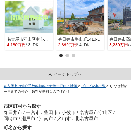
名古屋市守山区幸心２丁目435『仲介料無料』新築戸建て
春日井市牛山町1413-8『仲介料無料』新築戸建て
4,180万円
/ 3LDK
2,899万円
/ 4LDK
3,280万円
/
ページトップへ
名古屋市の仲介手数料無料の新築一戸建て情報
>
ブログ記事一覧
>
Ｑ なぜ新築
一戸建ての仲介手数料が無料なのですか？
市区町村から探す
春日井市
/
一宮市
/
豊田市
/
小牧市
/
名古屋市守山区
/
岡崎市
/
瀬戸市
/
江南市
/
犬山市
/
北名古屋市
町名から探す