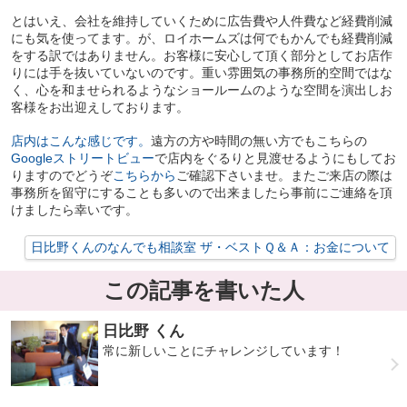
とはいえ、会社を維持していくために広告費や人件費など経費削減
にも気を使ってます。が、ロイホームズは何でもかんでも経費削減
をする訳ではありません。お客様に安心して頂く部分としてお店作
りには手を抜いていないのです。重い雰囲気の事務所的空間ではな
く、心を和ませられるようなショールームのような空間を演出しお
客様をお出迎えしております。
店内はこんな感じです。
遠方の方や時間の無い方でもこちらの
Google
ストリートビュー
で店内をぐるりと見渡せるようにもしてお
りますのでどうぞ
こちらから
ご確認下さいませ。またご来店の際は
事務所を留守にすることも多いので出来ましたら事前にご連絡を頂
けましたら幸いです。
日比野くんのなんでも相談室 ザ・ベストＱ＆Ａ：お金について
この記事を書いた人
日比野 くん
常に新しいことにチャレンジしています！