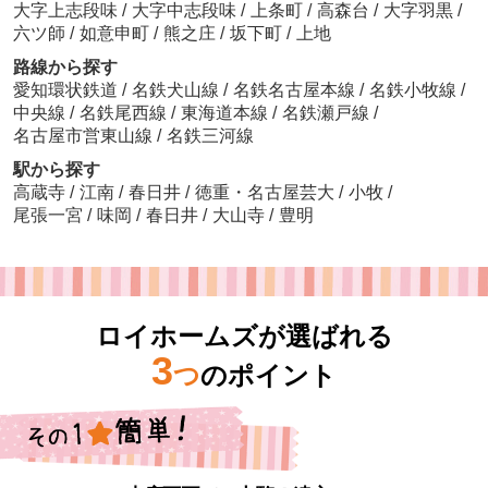
大字上志段味
/
大字中志段味
/
上条町
/
高森台
/
大字羽黒
/
六ツ師
/
如意申町
/
熊之庄
/
坂下町
/
上地
路線から探す
愛知環状鉄道
/
名鉄犬山線
/
名鉄名古屋本線
/
名鉄小牧線
/
中央線
/
名鉄尾西線
/
東海道本線
/
名鉄瀬戸線
/
名古屋市営東山線
/
名鉄三河線
駅から探す
高蔵寺
/
江南
/
春日井
/
徳重・名古屋芸大
/
小牧
/
尾張一宮
/
味岡
/
春日井
/
大山寺
/
豊明
ロイホームズが選ばれる
3
つ
のポイント