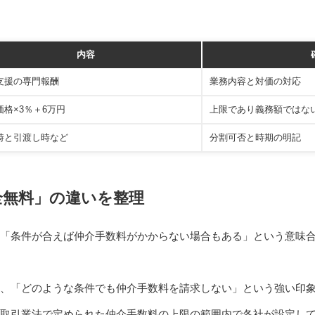
内容
支援の専門報酬
業務内容と対価の対応
価格×3％＋6万円
上限であり義務額ではな
時と引渡し時など
分割可否と時期の明記
全無料」の違いを整理
「条件が合えば仲介手数料がかからない場合もある」という意味
、「どのような条件でも仲介手数料を請求しない」という強い印
取引業法で定められた仲介手数料の上限の範囲内で各社が設定し