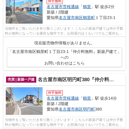
仲手無料
名古屋市営桜通線
「
鶴里
」駅 徒歩2分
新築 / 2階建
愛知県
名古屋市南区
鶴里町
１丁目23-1
当物件をご覧いただき有り難うございます！ こちらの新築戸建ては仲介手数
料が無料になっている優良な物件です。お部屋のほうもいつでもご案内もさ
せて頂きますのでお気軽にお問合せ下...
現在販売物件情報がありません。
「名古屋市南区鶴里町１丁目23-1『仲介料無料』新築戸建て」
への
お問い合わせはこちら
名古屋市南区明円町380『仲介料無料』新築戸建て
売買 | 新築一戸建
仲手無料
名古屋市営桜通線
「
鶴里
」駅 徒歩14分
新築 / 2階建
愛知県
名古屋市南区
明円町
380
当物件をご覧いただき有り難うございます！ こちらの新築戸建ては仲介手数
料が無料になっている優良な物件です。お部屋のほうもいつでもご案内もさ