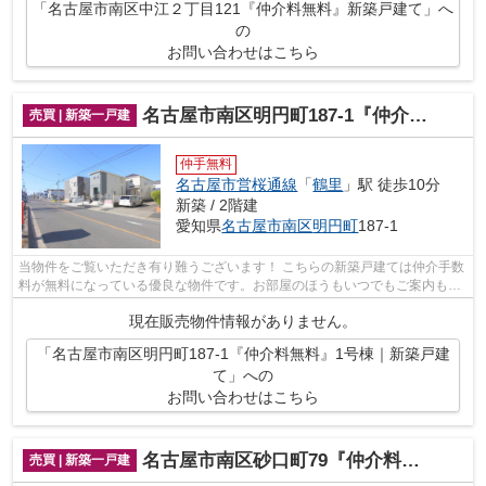
「名古屋市南区中江２丁目121『仲介料無料』新築戸建て」へ
の
お問い合わせはこちら
名古屋市南区明円町187-1『仲介料無料』1号棟｜新築戸建て
売買 | 新築一戸建
仲手無料
名古屋市営桜通線
「
鶴里
」駅 徒歩10分
新築 / 2階建
愛知県
名古屋市南区
明円町
187-1
当物件をご覧いただき有り難うございます！ こちらの新築戸建ては仲介手数
料が無料になっている優良な物件です。お部屋のほうもいつでもご案内もさ
せて頂きますのでお気軽にお問合せ下...
現在販売物件情報がありません。
「名古屋市南区明円町187-1『仲介料無料』1号棟｜新築戸建
て」への
お問い合わせはこちら
名古屋市南区砂口町79『仲介料無料』新築戸建て
売買 | 新築一戸建