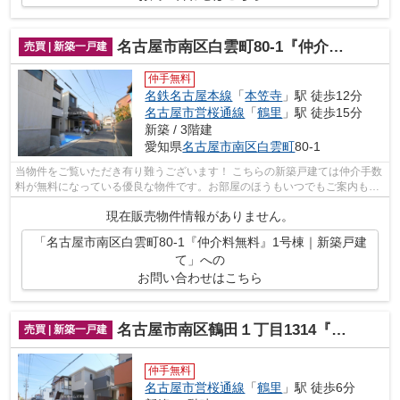
名古屋市南区白雲町80-1『仲介料無料』1号棟｜新築戸建て
売買 | 新築一戸建
仲手無料
名鉄名古屋本線
「
本笠寺
」駅 徒歩12分
名古屋市営桜通線
「
鶴里
」駅 徒歩15分
新築 / 3階建
愛知県
名古屋市南区
白雲町
80-1
当物件をご覧いただき有り難うございます！ こちらの新築戸建ては仲介手数
料が無料になっている優良な物件です。お部屋のほうもいつでもご案内もさ
せて頂きますのでお気軽にお問合せ下...
現在販売物件情報がありません。
「名古屋市南区白雲町80-1『仲介料無料』1号棟｜新築戸建
て」への
お問い合わせはこちら
名古屋市南区鶴田１丁目1314『仲介料無料』1号棟｜新築戸建て
売買 | 新築一戸建
仲手無料
名古屋市営桜通線
「
鶴里
」駅 徒歩6分