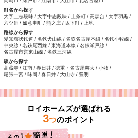
岡崎市
/
瀬戸市
/
江南市
/
犬山市
/
北名古屋市
町名から探す
大字上志段味
/
大字中志段味
/
上条町
/
高森台
/
大字羽黒
/
六ツ師
/
如意申町
/
熊之庄
/
坂下町
/
上地
路線から探す
愛知環状鉄道
/
名鉄犬山線
/
名鉄名古屋本線
/
名鉄小牧線
/
中央線
/
名鉄尾西線
/
東海道本線
/
名鉄瀬戸線
/
名古屋市営東山線
/
名鉄三河線
駅から探す
高蔵寺
/
江南
/
春日井
/
徳重・名古屋芸大
/
小牧
/
尾張一宮
/
味岡
/
春日井
/
大山寺
/
豊明
ロイホームズが選ばれる
3
つ
のポイント