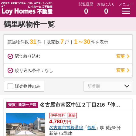
閲覧履歴
お気に入り
メニュー
0
0
鶴里駅物件一覧
31
7
1～30
該当物件数
件
販売数
戸
件を表示
駅で絞り込む
変更
変更
絞り込み条件：
なし
販売物件のみ
名古屋市南区中江２丁目216『仲介料無料』新築戸建て
売買 | 新築一戸建
仲手無料
新築
4,780
万円
名古屋市営桜通線
「
鶴里
」駅 徒歩8分
新築 / 2階建