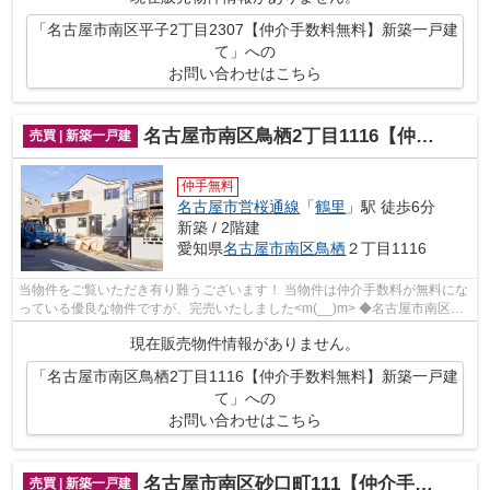
「名古屋市南区平子2丁目2307【仲介手数料無料】新築一戸建
て」への
お問い合わせはこちら
名古屋市南区鳥栖2丁目1116【仲介手数料無料】新築一戸建て
売買 | 新築一戸建
仲手無料
名古屋市営桜通線
「
鶴里
」駅 徒歩6分
新築 / 2階建
愛知県
名古屋市南区
鳥栖
２丁目1116
当物件をご覧いただき有り難うございます！ 当物件は仲介手数料が無料にな
っている優良な物件ですが、完売いたしました<m(__)m> ◆名古屋市南区鳥
栖２丁目でのマイホーム購入...
現在販売物件情報がありません。
「名古屋市南区鳥栖2丁目1116【仲介手数料無料】新築一戸建
て」への
お問い合わせはこちら
名古屋市南区砂口町111【仲介手数料無料】新築一戸建て
売買 | 新築一戸建