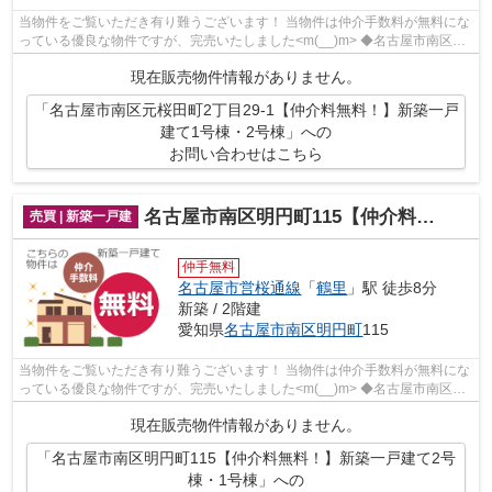
当物件をご覧いただき有り難うございます！ 当物件は仲介手数料が無料にな
っている優良な物件ですが、完売いたしました<m(__)m> ◆名古屋市南区元
桜田町２丁目でのマイホーム...
現在販売物件情報がありません。
「名古屋市南区元桜田町2丁目29-1【仲介料無料！】新築一戸
建て1号棟・2号棟」への
お問い合わせはこちら
名古屋市南区明円町115【仲介料無料！】新築一戸建て2号棟・1号棟
売買 | 新築一戸建
仲手無料
名古屋市営桜通線
「
鶴里
」駅 徒歩8分
新築 / 2階建
愛知県
名古屋市南区
明円町
115
当物件をご覧いただき有り難うございます！ 当物件は仲介手数料が無料にな
っている優良な物件ですが、完売いたしました<m(__)m> ◆名古屋市南区明
円町でのマイホーム購入で費...
現在販売物件情報がありません。
「名古屋市南区明円町115【仲介料無料！】新築一戸建て2号
棟・1号棟」への