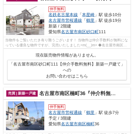
仲手無料
名鉄名古屋本線
「
本星崎
」駅 徒歩10分
名古屋市営桜通線
「
鶴里
」駅 徒歩19分
新築 / 2階建
愛知県
名古屋市南区
砂口町
111
当物件をご覧いただき有り難うございます！ 当物件は仲介手数料が無料にな
っている優良な物件ですが、完売いたしました<m(__)m> ◆名古屋市南区砂
口町でのマイホーム購入で費...
現在販売物件情報がありません。
「名古屋市南区砂口町111【仲介手数料無料】新築一戸建て」
への
お問い合わせはこちら
名古屋市南区楠町36『仲介料無料』A号棟｜新築戸建て
売買 | 新築一戸建
仲手無料
名古屋市営桜通線
「
鶴里
」駅 徒歩7分
予定 / 3階建
愛知県
名古屋市南区
楠町
36