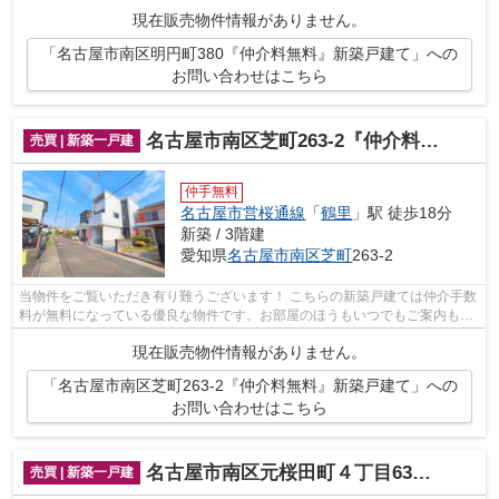
せて頂きますのでお気軽にお問合せ下...
現在販売物件情報がありません。
「名古屋市南区明円町380『仲介料無料』新築戸建て」への
お問い合わせはこちら
名古屋市南区芝町263-2『仲介料無料』新築戸建て
売買 | 新築一戸建
仲手無料
名古屋市営桜通線
「
鶴里
」駅 徒歩18分
新築 / 3階建
愛知県
名古屋市南区
芝町
263-2
当物件をご覧いただき有り難うございます！ こちらの新築戸建ては仲介手数
料が無料になっている優良な物件です。お部屋のほうもいつでもご案内もさ
せて頂きますのでお気軽にお問合せ下...
現在販売物件情報がありません。
「名古屋市南区芝町263-2『仲介料無料』新築戸建て」への
お問い合わせはこちら
名古屋市南区元桜田町４丁目63『仲介料無料』新築戸建て
売買 | 新築一戸建