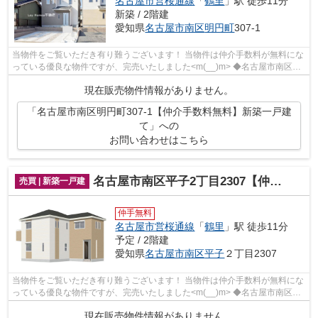
名古屋市営桜通線
「
鶴里
」駅 徒歩11分
新築 / 2階建
愛知県
名古屋市南区
明円町
307-1
当物件をご覧いただき有り難うございます！ 当物件は仲介手数料が無料にな
っている優良な物件ですが、完売いたしました<m(__)m> ◆名古屋市南区明
円町でのマイホーム購入で費...
現在販売物件情報がありません。
「名古屋市南区明円町307-1【仲介手数料無料】新築一戸建
て」への
お問い合わせはこちら
名古屋市南区平子2丁目2307【仲介手数料無料】新築一戸建て
売買 | 新築一戸建
仲手無料
名古屋市営桜通線
「
鶴里
」駅 徒歩11分
予定 / 2階建
愛知県
名古屋市南区
平子
２丁目2307
当物件をご覧いただき有り難うございます！ 当物件は仲介手数料が無料にな
っている優良な物件ですが、完売いたしました<m(__)m> ◆名古屋市南区平
子２丁目でのマイホーム購入...
現在販売物件情報がありません。