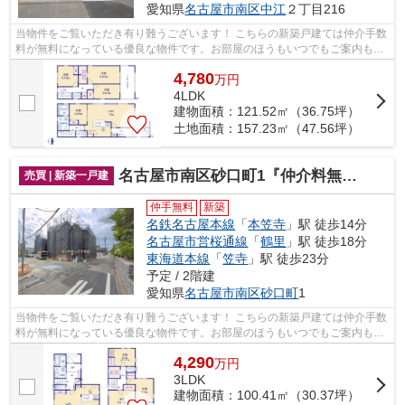
愛知県
名古屋市南区
中江
２丁目216
当物件をご覧いただき有り難うございます！ こちらの新築戸建ては仲介手数
料が無料になっている優良な物件です。お部屋のほうもいつでもご案内もさ
せて頂きますのでお気軽にお問合せ下...
4,780
万
円
4LDK
建物面積：121.52㎡（36.75坪）
土地面積：157.23㎡（47.56坪）
名古屋市南区砂口町1『仲介料無料』新築戸建て
売買 | 新築一戸建
仲手無料
新築
名鉄名古屋本線
「
本笠寺
」駅 徒歩14分
名古屋市営桜通線
「
鶴里
」駅 徒歩18分
東海道本線
「
笠寺
」駅 徒歩23分
予定 / 2階建
愛知県
名古屋市南区
砂口町
1
当物件をご覧いただき有り難うございます！ こちらの新築戸建ては仲介手数
料が無料になっている優良な物件です。お部屋のほうもいつでもご案内もさ
せて頂きますのでお気軽にお問合せ下...
4,290
万
円
3LDK
建物面積：100.41㎡（30.37坪）