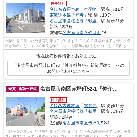
仲手無料
名鉄名古屋本線
「
本星崎
」駅 徒歩11分
東海道本線
「
笠寺
」駅 徒歩19分
名古屋市営桜通線
「
鶴里
」駅 徒歩21分
新築 / 2階建
愛知県
名古屋市南区
砂口町
79
当物件をご覧いただき有り難うございます！ こちらの新築戸建ては仲介手数
料が無料になっている優良な物件です。お部屋のほうもいつでもご案内もさ
せて頂きますのでお気軽にお問合せ下...
現在販売物件情報がありません。
「名古屋市南区砂口町79『仲介料無料』新築戸建て」への
お問い合わせはこちら
名古屋市南区赤坪町52-1『仲介料無料』新築戸建て
売買 | 新築一戸建
仲手無料
名鉄名古屋本線
「
本笠寺
」駅 徒歩14分
名古屋市営桜通線
「
鶴里
」駅 徒歩15分
新築 / 2階建
愛知県
名古屋市南区
赤坪町
52-1
当物件をご覧いただき有り難うございます！ こちらの新築戸建ては仲介手数
料が無料になっている優良な物件です。お部屋のほうもいつでもご案内もさ