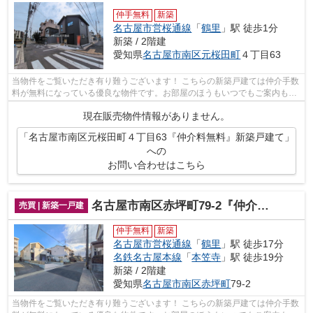
仲手無料
新築
名古屋市営桜通線
「
鶴里
」駅 徒歩1分
新築 / 2階建
愛知県
名古屋市南区
元桜田町
４丁目63
当物件をご覧いただき有り難うございます！ こちらの新築戸建ては仲介手数
料が無料になっている優良な物件です。お部屋のほうもいつでもご案内もさ
せて頂きますのでお気軽にお問合せ下...
現在販売物件情報がありません。
「名古屋市南区元桜田町４丁目63『仲介料無料』新築戸建て」
への
お問い合わせはこちら
名古屋市南区赤坪町79-2『仲介料無料』新築戸建て
売買 | 新築一戸建
仲手無料
新築
名古屋市営桜通線
「
鶴里
」駅 徒歩17分
名鉄名古屋本線
「
本笠寺
」駅 徒歩19分
新築 / 2階建
愛知県
名古屋市南区
赤坪町
79-2
当物件をご覧いただき有り難うございます！ こちらの新築戸建ては仲介手数