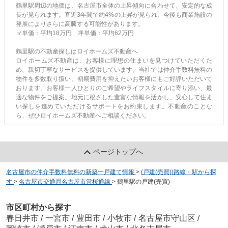
鶴里駅周辺の地価は、名古屋市全体の上昇傾向に合わせて、安定的な成
長が見られます。直近3年間で約4%の上昇が見られ、今後も商業施設の
発展によりさらに高騰する可能性があります。
㎡単価：平均18万円 坪単価：平均62万円
鶴里駅の不動産探しはロイホームズ不動産へ
ロイホームズ不動産は、お客様に理想の住まいを見つけていただくた
め、親切丁寧なサービスを提供しています。当社では仲介手数料無料の
物件を多数取り扱い、初期費用を抑えたいお客様にもご好評いただいて
おります。お客様一人ひとりのご希望やライフスタイルに寄り添い、最
適な物件をご提案。地元に根ざした豊富な情報を活かし、安心して住ま
い探しを進めていただけるサポートをお約束します。不動産のことな
ら、ぜひロイホームズ不動産へご相談ください。
ページトップへ
名古屋市の仲介手数料無料の新築一戸建て情報
>
(戸建(売買))路線・駅から探
す
>
名古屋市交通局名古屋市営桜通線
>
鶴里駅の戸建(売買)
市区町村から探す
春日井市
/
一宮市
/
豊田市
/
小牧市
/
名古屋市守山区
/