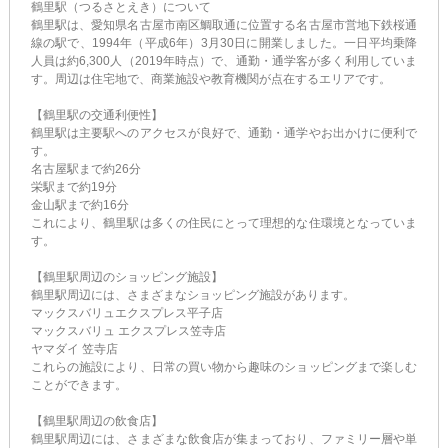
鶴里駅（つるさとえき）について
鶴里駅は、愛知県名古屋市南区鯛取通に位置する名古屋市営地下鉄桜通
線の駅で、1994年（平成6年）3月30日に開業しました。一日平均乗降
人員は約6,300人（2019年時点）で、通勤・通学客が多く利用していま
す。周辺は住宅地で、商業施設や教育機関が点在するエリアです。
【鶴里駅の交通利便性】
鶴里駅は主要駅へのアクセスが良好で、通勤・通学やお出かけに便利で
す。
名古屋駅まで約26分
栄駅まで約19分
金山駅まで約16分
これにより、鶴里駅は多くの住民にとって理想的な住環境となっていま
す。
【鶴里駅周辺のショッピング施設】
鶴里駅周辺には、さまざまなショッピング施設があります。
マックスバリュエクスプレス平子店
マックスバリュ エクスプレス笠寺店
ヤマダイ 笠寺店
これらの施設により、日常の買い物から趣味のショッピングまで楽しむ
ことができます。
【鶴里駅周辺の飲食店】
鶴里駅周辺には、さまざまな飲食店が集まっており、ファミリー層や単