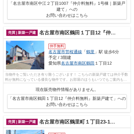
「名古屋市南区中江２丁目1007『仲介料無料』1号棟｜新築戸
建て」への
お問い合わせはこちら
名古屋市南区鶴田１丁目12『仲介料無料』新築戸建て
売買 | 新築一戸建
仲手無料
名古屋市営桜通線
「
鶴里
」駅 徒歩6分
予定 / 3階建
愛知県
名古屋市南区
鶴田
１丁目12
当物件をご覧いただき有り難うございます！ こちらの新築戸建ては仲介手数
料が無料になっている優良な物件です。お部屋のほうもいつでもご案内もさ
せて頂きますのでお気軽にお問合せ下...
現在販売物件情報がありません。
「名古屋市南区鶴田１丁目12『仲介料無料』新築戸建て」への
お問い合わせはこちら
名古屋市南区鶴里町１丁目23-1『仲介料無料』新築戸建て
売買 | 新築一戸建