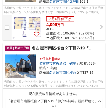
愛知県
名古屋市南区
赤坪町
103-1
当物件をご覧いただき有り難うございます！ こちらの新築戸建ては仲介手数
料が無料になっている優良な物件です。お部屋のほうもいつでもご案内もさ
せて頂きますのでお気軽にお問合せ下...
8月4日 値下げ
4,099
万
円
4LDK
建物面積：105.99㎡（32.06坪）
土地面積：109.18㎡（33.02坪）
名古屋市南区桜台２丁目7-19『仲介料無料』新築戸建て
売買 | 新築一戸建
仲手無料
新築
名古屋市営桜通線
「
鶴里
」駅 徒歩5分
新築 / 3階建
愛知県
名古屋市南区
桜台
２丁目7-19
当物件をご覧いただき有り難うございます！ こちらの新築戸建ては仲介手数
料が無料になっている優良な物件です。お部屋のほうもいつでもご案内もさ
せて頂きますのでお気軽にお問合せ下...
現在販売物件情報がありません。
「名古屋市南区桜台２丁目7-19『仲介料無料』新築戸建て」へ
の