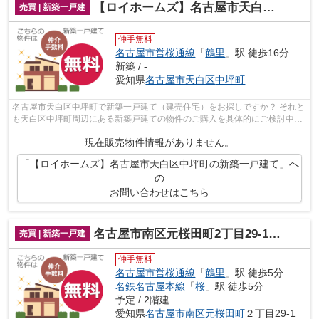
【ロイホームズ】名古屋市天白区中坪町の新築一戸建て
売買 | 新築一戸建
仲手無料
名古屋市営桜通線
「
鶴里
」駅 徒歩16分
新築 / -
愛知県
名古屋市天白区
中坪町
名古屋市天白区中坪町で新築一戸建て（建売住宅）をお探しですか？ それと
も天白区中坪町周辺にある新築戸建ての物件のご購入を具体的にご検討中の
状況でしたでしょうか？（その物件、...
現在販売物件情報がありません。
「【ロイホームズ】名古屋市天白区中坪町の新築一戸建て」へ
の
お問い合わせはこちら
名古屋市南区元桜田町2丁目29-1【仲介料無料！】新築一戸建て1号棟・2号棟
売買 | 新築一戸建
仲手無料
名古屋市営桜通線
「
鶴里
」駅 徒歩5分
名鉄名古屋本線
「
桜
」駅 徒歩5分
予定 / 2階建
愛知県
名古屋市南区
元桜田町
２丁目29-1