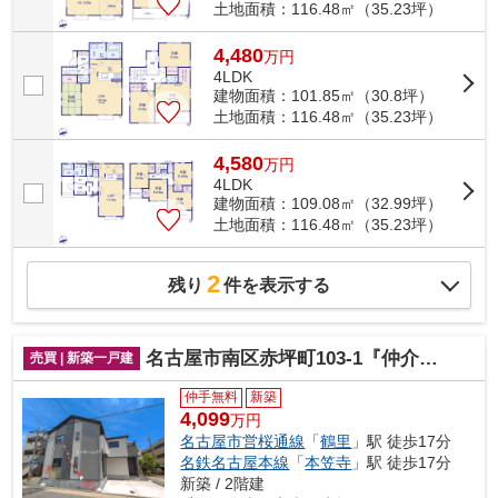
土地面積：116.48㎡（35.23坪）
4,480
万
円
4LDK
建物面積：101.85㎡（30.8坪）
土地面積：116.48㎡（35.23坪）
4,580
万
円
4LDK
建物面積：109.08㎡（32.99坪）
土地面積：116.48㎡（35.23坪）
2
残り
件を表示する
名古屋市南区赤坪町103-1『仲介料無料』新築戸建て
売買 | 新築一戸建
仲手無料
新築
4,099
万円
名古屋市営桜通線
「
鶴里
」駅 徒歩17分
名鉄名古屋本線
「
本笠寺
」駅 徒歩17分
新築 / 2階建