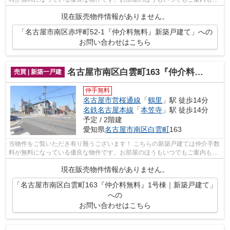
せて頂きますのでお気軽にお問合せ下...
現在販売物件情報がありません。
「名古屋市南区赤坪町52-1『仲介料無料』新築戸建て」への
お問い合わせはこちら
名古屋市南区白雲町163『仲介料無料』1号棟｜新築戸建て
売買 | 新築一戸建
仲手無料
名古屋市営桜通線
「
鶴里
」駅 徒歩14分
名鉄名古屋本線
「
本笠寺
」駅 徒歩14分
予定 / 2階建
愛知県
名古屋市南区
白雲町
163
当物件をご覧いただき有り難うございます！ こちらの新築戸建ては仲介手数
料が無料になっている優良な物件です。お部屋のほうもいつでもご案内もさ
せて頂きますのでお気軽にお問合せ下...
現在販売物件情報がありません。
「名古屋市南区白雲町163『仲介料無料』1号棟｜新築戸建て」
への
お問い合わせはこちら