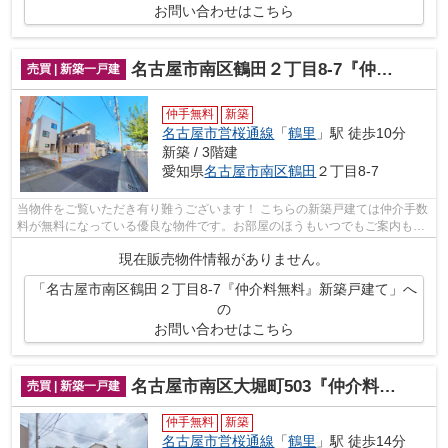
お問い合わせはこちら
名古屋市南区鶴田２丁目8-7『仲介料無料』新築戸建て
売買 | 新築一戸建
仲手無料
新築
名古屋市営桜通線
「
鶴里
」駅 徒歩10分
新築 / 3階建
愛知県
名古屋市南区
鶴田
２丁目8-7
当物件をご覧いただき有り難うございます！ こちらの新築戸建ては仲介手数
料が無料になっている優良な物件です。お部屋のほうもいつでもご案内もさ
せて頂きますのでお気軽にお問合せ下...
現在販売物件情報がありません。
「名古屋市南区鶴田２丁目8-7『仲介料無料』新築戸建て」へ
の
お問い合わせはこちら
名古屋市南区大堀町503『仲介料無料』新築戸建て
売買 | 新築一戸建
仲手無料
新築
名古屋市営桜通線
「
鶴里
」駅 徒歩14分