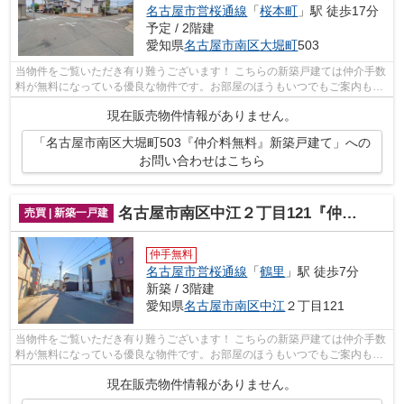
名古屋市営桜通線
「
桜本町
」駅 徒歩17分
予定 / 2階建
愛知県
名古屋市南区
大堀町
503
当物件をご覧いただき有り難うございます！ こちらの新築戸建ては仲介手数
料が無料になっている優良な物件です。お部屋のほうもいつでもご案内もさ
せて頂きますのでお気軽にお問合せ下...
現在販売物件情報がありません。
「名古屋市南区大堀町503『仲介料無料』新築戸建て」への
お問い合わせはこちら
名古屋市南区中江２丁目121『仲介料無料』新築戸建て
売買 | 新築一戸建
仲手無料
名古屋市営桜通線
「
鶴里
」駅 徒歩7分
新築 / 3階建
愛知県
名古屋市南区
中江
２丁目121
当物件をご覧いただき有り難うございます！ こちらの新築戸建ては仲介手数
料が無料になっている優良な物件です。お部屋のほうもいつでもご案内もさ
せて頂きますのでお気軽にお問合せ下...
現在販売物件情報がありません。