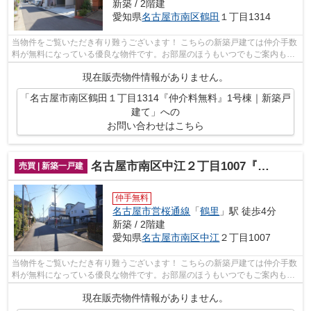
新築 / 2階建
愛知県
名古屋市南区
鶴田
１丁目1314
当物件をご覧いただき有り難うございます！ こちらの新築戸建ては仲介手数
料が無料になっている優良な物件です。お部屋のほうもいつでもご案内もさ
せて頂きますのでお気軽にお問合せ下...
現在販売物件情報がありません。
「名古屋市南区鶴田１丁目1314『仲介料無料』1号棟｜新築戸
建て」への
お問い合わせはこちら
名古屋市南区中江２丁目1007『仲介料無料』1号棟｜新築戸建て
売買 | 新築一戸建
仲手無料
名古屋市営桜通線
「
鶴里
」駅 徒歩4分
新築 / 2階建
愛知県
名古屋市南区
中江
２丁目1007
当物件をご覧いただき有り難うございます！ こちらの新築戸建ては仲介手数
料が無料になっている優良な物件です。お部屋のほうもいつでもご案内もさ
せて頂きますのでお気軽にお問合せ下...
現在販売物件情報がありません。