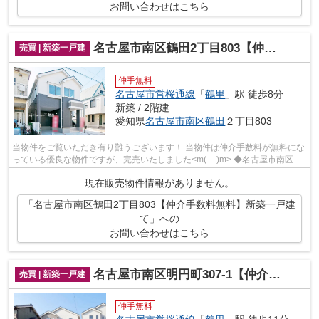
お問い合わせはこちら
名古屋市南区鶴田2丁目803【仲介手数料無料】新築一戸建て
売買 | 新築一戸建
仲手無料
名古屋市営桜通線
「
鶴里
」駅 徒歩8分
新築 / 2階建
愛知県
名古屋市南区
鶴田
２丁目803
当物件をご覧いただき有り難うございます！ 当物件は仲介手数料が無料にな
っている優良な物件ですが、完売いたしました<m(__)m> ◆名古屋市南区鶴
田２丁目でのマイホーム購入...
現在販売物件情報がありません。
「名古屋市南区鶴田2丁目803【仲介手数料無料】新築一戸建
て」への
お問い合わせはこちら
名古屋市南区明円町307-1【仲介手数料無料】新築一戸建て
売買 | 新築一戸建
仲手無料