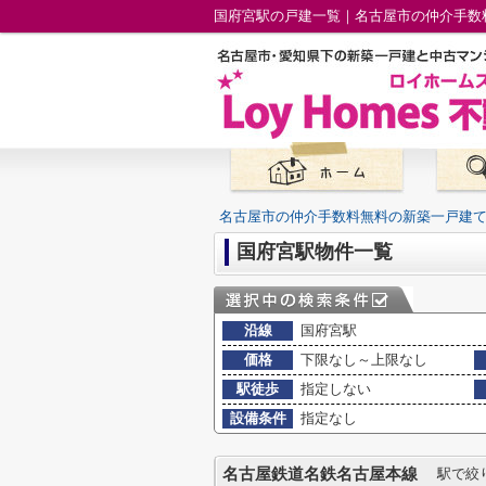
国府宮駅の戸建一覧｜名古屋市の仲介手数
名古屋市の仲介手数料無料の新築一戸建
国府宮駅物件一覧
沿線
国府宮駅
価格
下限なし～上限なし
駅徒歩
指定しない
設備条件
指定なし
名古屋鉄道名鉄名古屋本線
駅で絞