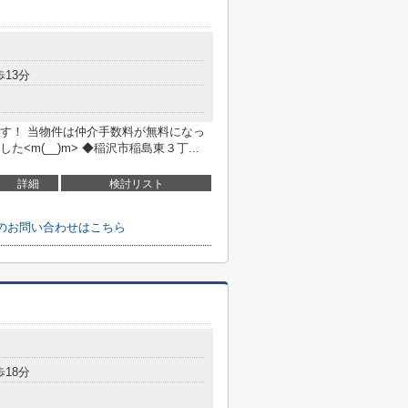
歩13分
す！ 当物件は仲介手数料が無料になっ
m(__)m> ◆稲沢市稲島東３丁...
詳細
検討リスト
へのお問い合わせはこちら
歩18分