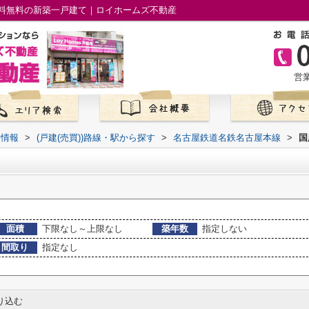
料無料の新築一戸建て｜ロイホームズ不動産
営業
て情報
>
(戸建(売買))路線・駅から探す
>
名古屋鉄道名鉄名古屋本線
>
国
面積
下限なし～上限なし
築年数
指定しない
間取り
指定なし
り込む