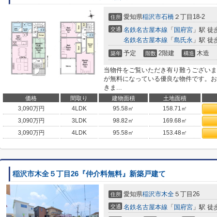
愛知県
稲沢市
石橋
２丁目18-2
住所
交通
名鉄名古屋本線
「
国府宮
」駅 徒
名鉄名古屋本線
「
島氏永
」駅 徒
予定
2階建
木造
築年
階数
構造
当物件をご覧いただき有り難うございま
が無料になっている優良な物件です。お
きま...
価格
間取り
建物面積
土地面積
3,090
万円
4LDK
95.58㎡
158.71㎡
3,090
万円
3LDK
98.82㎡
169.68㎡
3,090
万円
4LDK
95.58㎡
153.48㎡
稲沢市木全５丁目26『仲介料無料』新築戸建て
愛知県
稲沢市
木全
５丁目26
住所
交通
名鉄名古屋本線
「
国府宮
」駅 徒