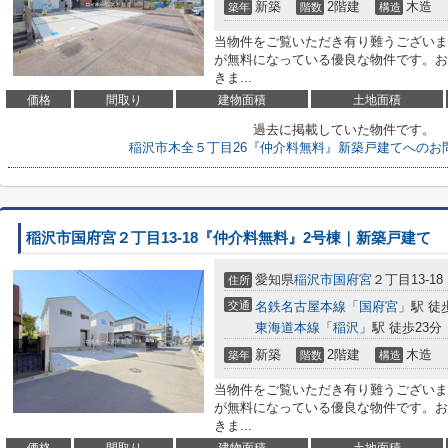
新築
2階建
木造
築年
階数
構造
当物件をご覧いただき有り難うございま
が無料になっている優良な物件です。お
きま...
価格
間取り
建物面積
土地面積
過去に掲載していた物件です。
稲沢市木全５丁目26『仲介料無料』新築戸建てへのお
稲沢市国府宮２丁目13-18『仲介料無料』2号棟｜新築戸建て
愛知県
稲沢市
国府宮
２丁目13-18
住所
交通
名鉄名古屋本線
「
国府宮
」駅 徒
東海道本線
「
稲沢
」駅 徒歩23分
新築
2階建
木造
築年
階数
構造
当物件をご覧いただき有り難うございま
が無料になっている優良な物件です。お
きま...