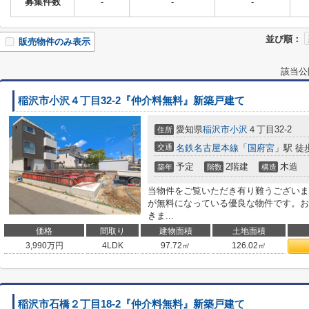
募集件数
-
-
-
並び順：
販売物件のみ表示
該当公
稲沢市小沢４丁目32-2『仲介料無料』新築戸建て
愛知県
稲沢市
小沢
４丁目32-2
住所
交通
名鉄名古屋本線
「
国府宮
」駅 徒
予定
2階建
木造
築年
階数
構造
当物件をご覧いただき有り難うございま
が無料になっている優良な物件です。お
きま...
価格
間取り
建物面積
土地面積
3,990
万円
4LDK
97.72㎡
126.02㎡
稲沢市石橋２丁目18-2『仲介料無料』新築戸建て