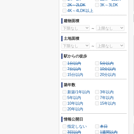
2K～2LDK
3K～3LDK
4K～4LDK以上
建物面積
～
土地面積
～
駅からの徒歩
1分以内
5分以内
7分以内
10分以内
15分以内
20分以内
築年数
新築/1年以内
3年以内
5年以内
7年以内
10年以内
15年以内
20年以内
情報公開日
指定しない
本日
3日以内
1週間以内