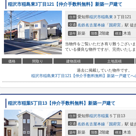
稲沢市稲島東3丁目121【仲介手数料無料】新築一戸建て
愛知県
稲沢市
稲島東
３丁目121
住所
交通
名鉄名古屋本線
「
国府宮
」駅 徒
新築
2階建
木造
築年
階数
構造
当物件をご覧いただき有り難うございま
ている優良な物件ですが、完売いたしました<
価格
間取り
建物面積
土地面積
過去に掲載していた物件です。
稲沢市稲島東3丁目121【仲介手数料無料】新築一戸建て
稲沢市稲葉5丁目13【仲介手数料無料】新築一戸建て
愛知県
稲沢市
稲葉
５丁目13
住所
交通
名鉄名古屋本線
「
国府宮
」駅 徒
新築
2階建
木造
築年
階数
構造