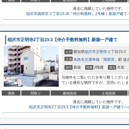
価格
間取り
建物面積
土地面積
過去に掲載していた物件です。
稲沢市国府宮２丁目13-18『仲介料無料』2号棟｜新築戸建
稲沢市正明寺2丁目23-3【仲介手数料無料】新築一戸建て
愛知県
稲沢市
正明寺
２丁目23-3
住所
交通
名鉄名古屋本線
「
国府宮
」駅 徒
新築
2階建
木造
築年
階数
構造
当物件をご覧いただき有り難うございま
ている優良な物件ですが、完売いたしました<
価格
間取り
建物面積
土地面積
過去に掲載していた物件です。
稲沢市正明寺2丁目23-3【仲介手数料無料】新築一戸建て