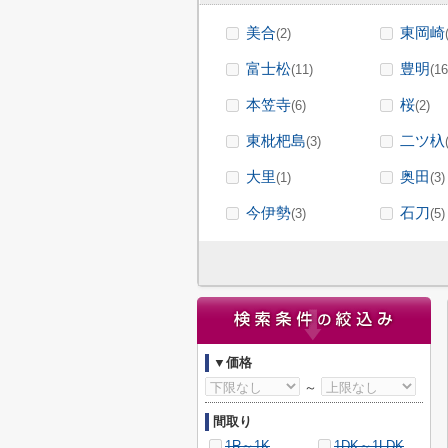
美合
東岡崎
(2)
富士松
豊明
(11)
(16
本笠寺
桜
(6)
(2)
東枇杷島
二ツ杁
(3)
大里
奥田
(1)
(3)
今伊勢
石刀
(3)
(5)
▼価格
～
間取り
1R～1K
1DK～1LDK