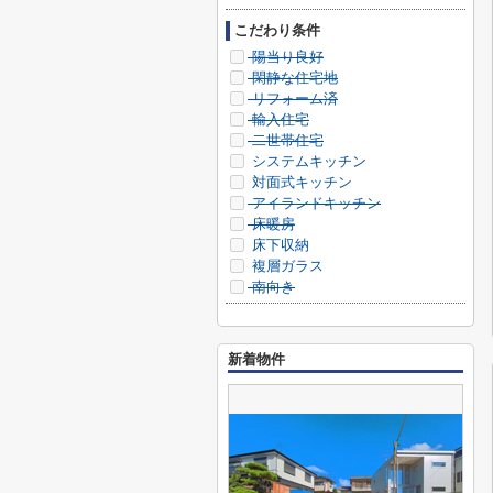
こだわり条件
陽当り良好
閑静な住宅地
リフォーム済
輸入住宅
二世帯住宅
システムキッチン
対面式キッチン
アイランドキッチン
床暖房
床下収納
複層ガラス
南向き
新着物件