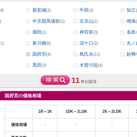
新安城
牛田
知立
(4)
(1)
(3)
中京競馬場前
左京山
鳴海
)
(1)
(1)
堀田
神宮前
名鉄
(1)
(3)
新川橋
須ケ口
丸ノ
(1)
(6)
(2)
国府宮
島氏永
妙興
(4)
(11)
黒田
木曽川堤
(3)
(4)
11
件が該当
国府宮の価格相場
1R～1K
1DK～1LDK
2K～2LDK
価格相場
-
-
-