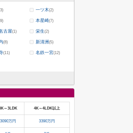
一ツ木
(3)
(2)
本星崎
(9)
(7)
名古屋
栄生
(1)
(2)
内
新清洲
(8)
(5)
寺
名鉄一宮
(11)
(12)
3K～3LDK
4K～4LDK以上
3090万円
3390万円