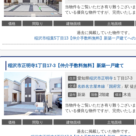
当物件をご覧いただき有り難うございま
ている優良な物件ですが、完売いたしました<
価格
間取り
建物面積
土地面積
過去に掲載していた物件です。
稲沢市稲葉5丁目13【仲介手数料無料】新築一戸建てへ
稲沢市正明寺1丁目17-3【仲介手数料無料】新築一戸建て
愛知県
稲沢市
正明寺
１丁目17-3
住所
交通
名鉄名古屋本線
「
国府宮
」駅 徒
新築
2階建
木造
築年
階数
構造
当物件をご覧いただき有り難うございま
ている優良な物件ですが、完売いたしました<
価格
間取り
建物面積
土地面積
過去に掲載していた物件です。