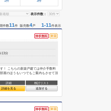
1件
3件
表示件数：
11
4
1-11
開件数
件 販売数
戸
件表示
歩13分
す！ こちらの新築戸建ては仲介手数料
部屋のほうもいつでもご案内もさせて頂
詳細
検討リスト
詳細を見る
追加する