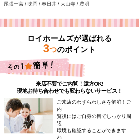
尾張一宮
/
味岡
/
春日井
/
大山寺
/
豊明
ロイホームズが選ばれる
3
つ
のポイント
来店不要でご内覧！遠方OK!
現地お待ち合わせでも変わらないサービス！
ご来店のわずらわしさを解消！ご
内
覧後にはご自身の目でしっかり周
辺
環境も確認することができます
ね。