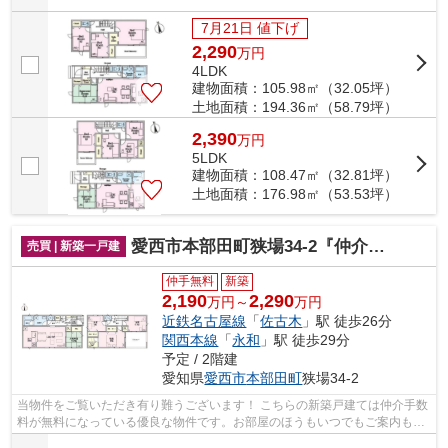
7月21日 値下げ
2,290
万
円
4LDK
建物面積：105.98㎡（32.05坪）
土地面積：194.36㎡（58.79坪）
2,390
万
円
5LDK
建物面積：108.47㎡（32.81坪）
土地面積：176.98㎡（53.53坪）
愛西市本部田町狭場34-2『仲介料無料』新築戸建て
売買 | 新築一戸建
仲手無料
新築
2,190
2,290
万円～
万円
近鉄名古屋線
「
佐古木
」駅 徒歩26分
関西本線
「
永和
」駅 徒歩29分
予定 / 2階建
愛知県
愛西市
本部田町
狭場34-2
当物件をご覧いただき有り難うございます！ こちらの新築戸建ては仲介手数
料が無料になっている優良な物件です。お部屋のほうもいつでもご案内もさ
せて頂きますのでお気軽にお問合せ下...