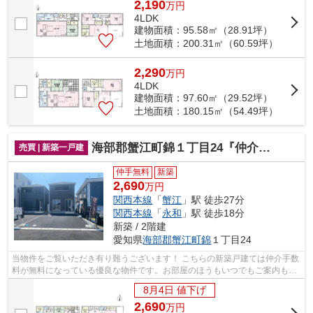
2,190
万
円
4LDK
建物面積：95.58㎡（28.91坪）
土地面積：200.31㎡（60.59坪）
2,290
万
円
4LDK
建物面積：97.60㎡（29.52坪）
土地面積：180.15㎡（54.49坪）
海部郡蟹江町錦１丁目24『仲介料無料』新築戸建て
売買 | 新築一戸建
仲手無料
新築
2,690
万円
関西本線
「
蟹江
」駅 徒歩27分
関西本線
「
永和
」駅 徒歩18分
新築 / 2階建
愛知県
海部郡蟹江町
錦
１丁目24
当物件をご覧いただき有り難うございます！ こちらの新築戸建ては仲介手数
料が無料になっている優良な物件です。お部屋のほうもいつでもご案内もさ
せて頂きますのでお気軽にお問合せ下...
8月4日 値下げ
2,690
万
円