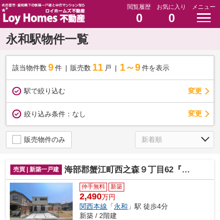
閲覧履歴
お気に入り
メニュー
0
0
永和駅物件一覧
9
11
1～9
該当物件数
件
販売数
戸
件を表示
駅で絞り込む
変更
変更
絞り込み条件：
なし
販売物件のみ
海部郡蟹江町西之森９丁目62『仲介料無料』新築戸建て
売買 | 新築一戸建
仲手無料
新築
2,490
万円
関西本線
「
永和
」駅 徒歩4分
新築 / 2階建