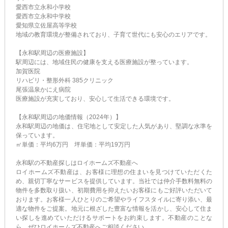
愛西市立永和小学校
愛西市立永和中学校
愛知県立佐屋高等学校
地域の教育環境が整備されており、子育て世代にも安心のエリアです。
【永和駅周辺の医療施設】
駅周辺には、地域住民の健康を支える医療施設が整っています。
加賀医院
リハビリ・整形外科 385クリニック
尾張温泉かにえ病院
医療施設が充実しており、安心して生活できる環境です。
【永和駅周辺の地価情報（2024年）】
永和駅周辺の地価は、住宅地として安定した人気があり、堅調な水準を
保っています。
㎡単価：平均6万円 坪単価：平均19万円
永和駅の不動産探しはロイホームズ不動産へ
ロイホームズ不動産は、お客様に理想の住まいを見つけていただくた
め、親切丁寧なサービスを提供しています。当社では仲介手数料無料の
物件を多数取り扱い、初期費用を抑えたいお客様にもご好評いただいて
おります。お客様一人ひとりのご希望やライフスタイルに寄り添い、最
適な物件をご提案。地元に根ざした豊富な情報を活かし、安心して住ま
い探しを進めていただけるサポートをお約束します。不動産のことな
ら、ぜひロイホームズ不動産へご相談ください。