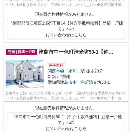
っている優良な物件ですが、完売いたしました<m(__)m> ◆海部郡蟹江町西
之森９丁目でのマイホーム購...
現在販売物件情報がありません。
「海部郡蟹江町西之森9丁目14【仲介手数料無料】新築一戸建
て」への
お問い合わせはこちら
津島市中一色町清光坊50-1【仲介手数料無料】新築一戸建て
売買 | 新築一戸建
仲手無料
関西本線
「
永和
」駅 徒歩28分
新築 / 2階建
愛知県
津島市
中一色町
清光坊50-1
当物件をご覧いただき有り難うございます！ 当物件は仲介手数料が無料にな
っている優良な物件ですが、完売いたしました<m(__)m> ◆津島市中一色町
清光坊でのマイホーム購入で...
現在販売物件情報がありません。
「津島市中一色町清光坊50-1【仲介手数料無料】新築一戸建
て」への
お問い合わせはこちら