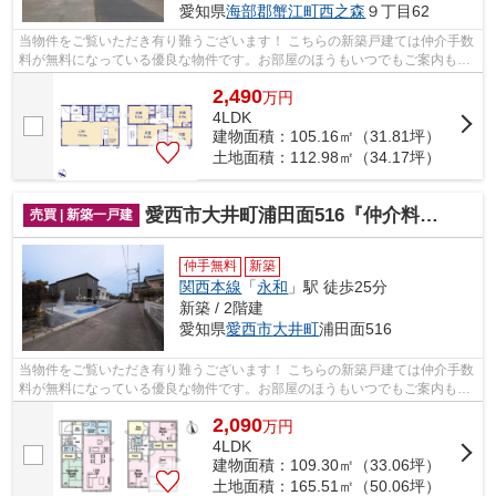
愛知県
海部郡蟹江町
西之森
９丁目62
当物件をご覧いただき有り難うございます！ こちらの新築戸建ては仲介手数
料が無料になっている優良な物件です。お部屋のほうもいつでもご案内もさ
せて頂きますのでお気軽にお問合せ下...
2,490
万
円
4LDK
建物面積：105.16㎡（31.81坪）
土地面積：112.98㎡（34.17坪）
愛西市大井町浦田面516『仲介料無料』新築戸建て
売買 | 新築一戸建
仲手無料
新築
関西本線
「
永和
」駅 徒歩25分
新築 / 2階建
愛知県
愛西市
大井町
浦田面516
当物件をご覧いただき有り難うございます！ こちらの新築戸建ては仲介手数
料が無料になっている優良な物件です。お部屋のほうもいつでもご案内もさ
せて頂きますのでお気軽にお問合せ下...
2,090
万
円
4LDK
建物面積：109.30㎡（33.06坪）
土地面積：165.51㎡（50.06坪）