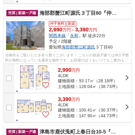
海部郡蟹江町源氏３丁目60『仲介料無料』新築戸建て
売買 | 新築一戸建
仲手無料
新築
2,990
3,390
万円～
万円
関西本線
「
永和
」駅 徒歩22分
予定 / 2階建
愛知県
海部郡蟹江町
源氏
３丁目60
当物件をご覧いただき有り難うございます！ こちらの新築戸建ては仲介手数
料が無料になっている優良な物件です。お部屋のほうもいつでもご案内もさ
せて頂きますのでお気軽にお問合せ下...
2,990
万
円
4LDK
建物面積：93.17㎡（28.18坪）
土地面積：128.04㎡（38.73坪）
3,390
万
円
4LDK
建物面積：100.41㎡（30.37坪）
土地面積：147.90㎡（44.73坪）
津島市鹿伏兎町上春日台10-5『仲介手数料無料』全1棟｜新築一戸建て
売買 | 新築一戸建