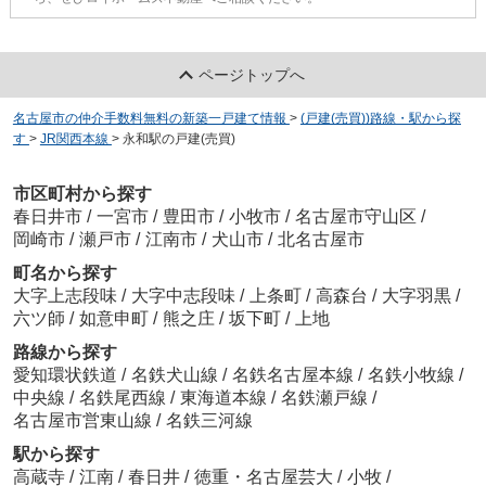
ページトップへ
名古屋市の仲介手数料無料の新築一戸建て情報
>
(戸建(売買))路線・駅から探
す
>
JR関西本線
>
永和駅の戸建(売買)
市区町村から探す
春日井市
/
一宮市
/
豊田市
/
小牧市
/
名古屋市守山区
/
岡崎市
/
瀬戸市
/
江南市
/
犬山市
/
北名古屋市
町名から探す
大字上志段味
/
大字中志段味
/
上条町
/
高森台
/
大字羽黒
/
六ツ師
/
如意申町
/
熊之庄
/
坂下町
/
上地
路線から探す
愛知環状鉄道
/
名鉄犬山線
/
名鉄名古屋本線
/
名鉄小牧線
/
中央線
/
名鉄尾西線
/
東海道本線
/
名鉄瀬戸線
/
名古屋市営東山線
/
名鉄三河線
駅から探す
高蔵寺
/
江南
/
春日井
/
徳重・名古屋芸大
/
小牧
/