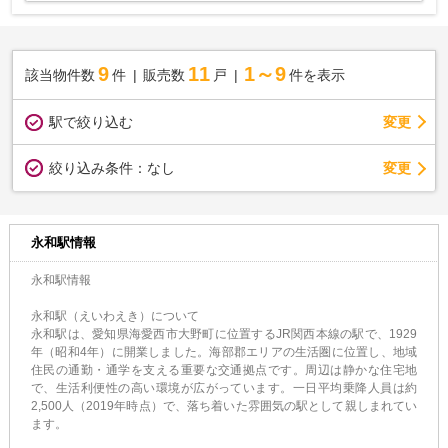
9
11
1～9
該当物件数
件
販売数
戸
件を表示
駅で絞り込む
変更
変更
絞り込み条件：
なし
永和駅情報
永和駅情報
永和駅（えいわえき）について
永和駅は、愛知県海愛西市大野町に位置するJR関西本線の駅で、1929
年（昭和4年）に開業しました。海部郡エリアの生活圏に位置し、地域
住民の通勤・通学を支える重要な交通拠点です。周辺は静かな住宅地
で、生活利便性の高い環境が広がっています。一日平均乗降人員は約
2,500人（2019年時点）で、落ち着いた雰囲気の駅として親しまれてい
ます。