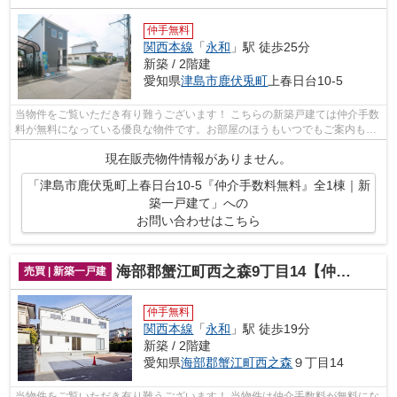
仲手無料
関西本線
「
永和
」駅 徒歩25分
新築 / 2階建
愛知県
津島市
鹿伏兎町
上春日台10-5
当物件をご覧いただき有り難うございます！ こちらの新築戸建ては仲介手数
料が無料になっている優良な物件です。お部屋のほうもいつでもご案内もさ
せて頂きますのでお気軽にお問合せ下...
現在販売物件情報がありません。
「津島市鹿伏兎町上春日台10-5『仲介手数料無料』全1棟｜新
築一戸建て」への
お問い合わせはこちら
海部郡蟹江町西之森9丁目14【仲介手数料無料】新築一戸建て
売買 | 新築一戸建
仲手無料
関西本線
「
永和
」駅 徒歩19分
新築 / 2階建
愛知県
海部郡蟹江町
西之森
９丁目14
当物件をご覧いただき有り難うございます！ 当物件は仲介手数料が無料にな