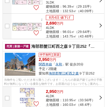
3LDK
建物面積：96.39㎡（29.15坪）
土地面積：132.53㎡（40.09坪）
8月4日 値下げ
2,690
万
円
4LDK
建物面積：98.01㎡（29.64坪）
土地面積：143.75㎡（43.48坪）
海部郡蟹江町西之森９丁目252『仲介料無料』新築戸建て
売買 | 新築一戸建
仲手無料
新築
2,950
万円
関西本線
「
永和
」駅 徒歩20分
予定 / 2階建
愛知県
海部郡蟹江町
西之森
９丁目252
当物件をご覧いただき有り難うございます！ こちらの新築戸建ては仲介手数
料が無料になっている優良な物件です。お部屋のほうもいつでもご案内もさ
せて頂きますのでお気軽にお問合せ下...
2,950
万
円
4LDK
建物面積：110.95㎡（33.56坪）
土地面積：160.03㎡（48.4坪）