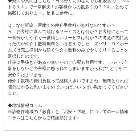
◆疑問や質問はこちら
「日比野くんのなんでも相談室 ザ・ベス
トＱ＆Ａ」
で一挙解決！お客様からの数多くの？？をまとめて
掲載しております。是非ご参考に。
Ｑ：なぜ新築一戸建ての仲介手数料が無料なのですか？
Ａ：お客様に喜んで頂けるサービスとは何か？お客様にとって
一番分かりやすく一番嬉しいサービスは何か？の考えの先にあ
ったのが仲介手数料無料という答えでした。ズバリ！ロイホー
ムズは売主様側から頂く仲介手数料のみでやりくりすることを
選択したのです。
仕事に手抜きがあるか無いかのご心配も無用です。しっかり仕
事をしないと売主様に怒られてしまいますからね(^^;どうぞご
安心くださいませ。
仲介手数料の費用負担って結構大きいですよね。無料となれば
随分助かると思いますのでいっぱいいっぱい助かってください
ませ。
◆地域情報コラム
当該物件地域の「
教育
」と「
治安・防犯
」についての一口情報
コラムはこちらからご確認頂けます♪