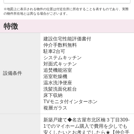
※地図上に表示される物件の位置は付近住所に所在することを表すものであり、実際
の物件所在地とは異なる場合がございます。
特徴
建設住宅性能評価書付
仲介手数料無料
駐車2台可
システムキッチン
対面式キッチン
追焚機能浴室
設備条件
浴室乾燥機
温水洗浄便座
洗髪洗面化粧台
床下収納
TVモニタ付インターホン
複層ガラス
新築戸建て◆名古屋市北区楠３丁目309-
1でのマイホーム購入で費用を少しでも
安くしたいとお考えでしたら★【仲介手