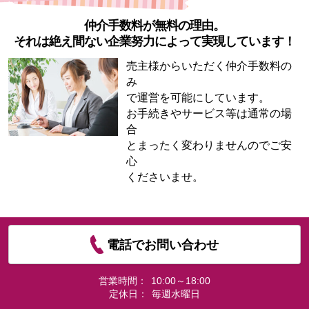
仲介手数料が無料の理由。
それは絶え間ない企業努力によって実現しています！
売主様からいただく仲介手数料の
み
で運営を可能にしています。
お手続きやサービス等は通常の場
合
とまったく変わりませんのでご安
心
くださいませ。
電話でお問い合わせ
営業時間：
10:00～18:00
定休日：
毎週水曜日