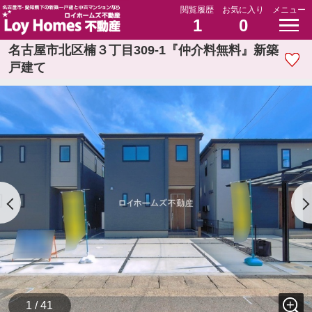
閲覧履歴
お気に入り
メニュー
1
0
名古屋市北区楠３丁目309-1『仲介料無料』新築
戸建て
1 / 41