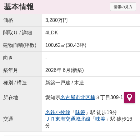
基本情報
情報の見方
価格
3,280万円
間取り / 詳細
4LDK
建物面積(坪数)
100.62㎡(30.43坪)
向き
-
築年月
2026年 6月(新築)
種別 / 構造
新築一戸建 / 木造
所在地
愛知県
名古屋市北区
楠
３丁目309-1
名鉄小牧線
「
味鋺
」駅 徒歩19分
交通
ＪＲ東海交通城北線
「
味美
」駅 徒歩16
分