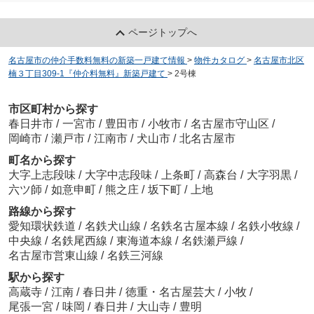
ページトップへ
名古屋市の仲介手数料無料の新築一戸建て情報
>
物件カタログ
>
名古屋市北区
楠３丁目309-1『仲介料無料』新築戸建て
>
2号棟
市区町村から探す
春日井市
/
一宮市
/
豊田市
/
小牧市
/
名古屋市守山区
/
岡崎市
/
瀬戸市
/
江南市
/
犬山市
/
北名古屋市
町名から探す
大字上志段味
/
大字中志段味
/
上条町
/
高森台
/
大字羽黒
/
六ツ師
/
如意申町
/
熊之庄
/
坂下町
/
上地
路線から探す
愛知環状鉄道
/
名鉄犬山線
/
名鉄名古屋本線
/
名鉄小牧線
/
中央線
/
名鉄尾西線
/
東海道本線
/
名鉄瀬戸線
/
名古屋市営東山線
/
名鉄三河線
駅から探す
高蔵寺
/
江南
/
春日井
/
徳重・名古屋芸大
/
小牧
/
尾張一宮
/
味岡
/
春日井
/
大山寺
/
豊明