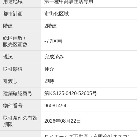
用途地域
第一種中高層住居専用
都市計画
市街化区域
階建
2階建
総区画数 /
- / 7区画
販売区画数
現況
完成済み
取引態様
仲介
引渡し
即時
建築確認番号
第KS125-0420-52605号
物件番号
96081454
取引条件の有効
2026年08月22日
期限
ロイホームズ不動産（有限会社ネスコ）