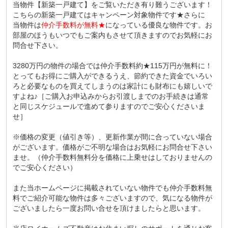
当物件【新築一戸建て】をご覧いただき有り難うございます！
こちらの新築一戸建てはキャンペーン対象物件です★さらに
当物件は
仲介手数料が無料★
になっている優良な物件です。お
部屋のほうもいつでもご案内もさせて頂きますのでお気軽にお
問合せ下さい。
3280万円の物件の場合では仲介手数料約★115万円が無料に！
とってもお得にご購入ができるうえ、節約できた資金でいろい
ろと必要なものを買えてしまうのは家計にも財布にも嬉しいで
すよね♪［ご購入お申込みからお引渡しまでのお手続きは通常
と同じスケジュールで進めて参りますのでご安心くださいま
せ］
※価格の変更（値引き等）、更新作業が間に合っていない場合
がございます。価格がご不明な場合はお気軽にお問合せ下さい
ませ。（仲介手数料無料分を価格に上乗せはしておりませんの
でご安心ください）
また当ホームページに掲載されていない物件でも仲介手数料無
料でご紹介可能な物件は多々ございますので、気になる物件が
ございましたら一度お問い合せを頂けましたらと思います。