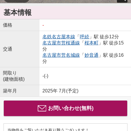
基本情報
価格
-
名鉄名古屋本線
「
呼続
」駅 徒歩12分
名古屋市営桜通線
「
桜本町
」駅 徒歩15
交通
分
名古屋市営名城線
「
妙音通
」駅 徒歩16
分
間取り
-(-)
(建物面積)
築年月
2025年 7月(予定)
お問い合わせ(無料)
当物件をご覧いただき有り難うございます！