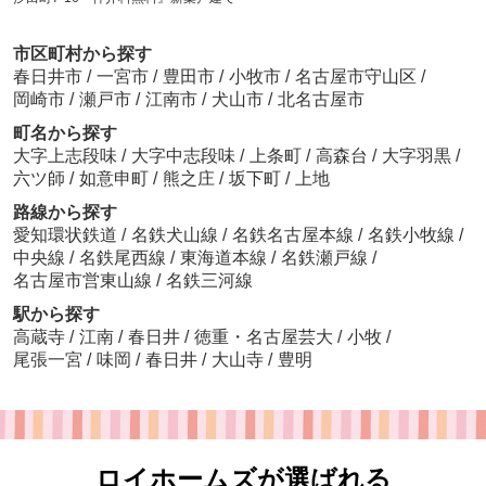
市区町村から探す
春日井市
/
一宮市
/
豊田市
/
小牧市
/
名古屋市守山区
/
岡崎市
/
瀬戸市
/
江南市
/
犬山市
/
北名古屋市
町名から探す
大字上志段味
/
大字中志段味
/
上条町
/
高森台
/
大字羽黒
/
六ツ師
/
如意申町
/
熊之庄
/
坂下町
/
上地
路線から探す
愛知環状鉄道
/
名鉄犬山線
/
名鉄名古屋本線
/
名鉄小牧線
/
中央線
/
名鉄尾西線
/
東海道本線
/
名鉄瀬戸線
/
名古屋市営東山線
/
名鉄三河線
駅から探す
高蔵寺
/
江南
/
春日井
/
徳重・名古屋芸大
/
小牧
/
尾張一宮
/
味岡
/
春日井
/
大山寺
/
豊明
ロイホームズが選ばれる