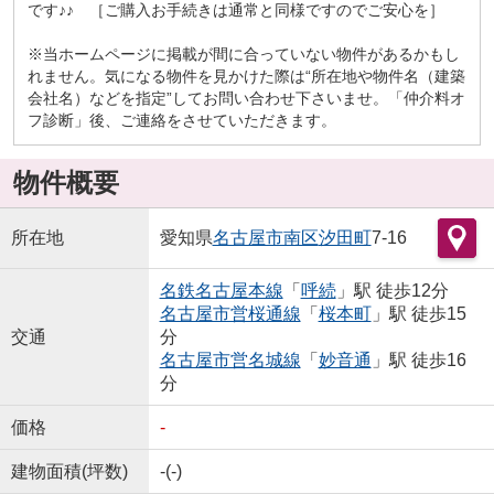
です♪♪ ［ご購入お手続きは通常と同様ですのでご安心を］
※当ホームページに掲載が間に合っていない物件があるかもし
れません。気になる物件を見かけた際は“所在地や物件名（建築
会社名）などを指定”してお問い合わせ下さいませ。「仲介料オ
フ診断」後、ご連絡をさせていただきます。
物件概要
所在地
愛知県
名古屋市南区
汐田町
7-16
名鉄名古屋本線
「
呼続
」駅 徒歩12分
名古屋市営桜通線
「
桜本町
」駅 徒歩15
交通
分
名古屋市営名城線
「
妙音通
」駅 徒歩16
分
価格
-
建物面積(坪数)
-(-)