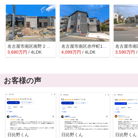
名古屋市南区南野２丁目71『仲介料無料』新築戸建て
名古屋市南区赤坪町103-1『仲介料無料』新築戸建て
3,680
万
円
/ 4LDK
4,099
万
円
/ 4LDK
3,590
万
円
お客様の声
日比野くん
日比野くん
日比野くん