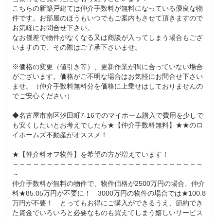
こちらの新築戸建ては仲介手数料が無料になっている優良な物
件です。お部屋のほうもいつでもご案内もさせて頂きますので
お気軽にお問合せ下さい。
なお僅差で物件がなくなる又は商談が入ってしまう場合もござ
いますので、その際はご了承下さいませ。
※価格の変更（値引き等）、更新作業が間に合っていない場合
がございます。価格がご不明な場合はお気軽にお問合せ下さい
ませ。（仲介手数料無料分を価格に上乗せはしておりませんの
でご安心ください）
◆名古屋市南区汐田町7-16でのマイホーム購入で費用を少しで
も安くしたいとお考えでしたら★【仲介手数料無料】★★のロ
イホームズ不動産がオススメ！
★【仲介料オフ物件】を希望の方が増えています！
～～～～～～～～～～～～～～～～～～～～～～～～～～～～
～
仲介手数料が無料の物件で、物件価格が2500万円の場合、仲介
料★85.05万円が不要に！ 3000万円の物件の場合では★100.8
万円が不要！ とってもお得にご購入ができるうえ、節約でき
た資金でいろいろと必要なものも買えてしまう嬉しいサービス