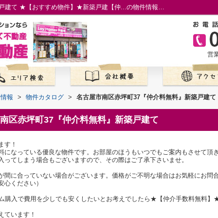
名古屋市南区赤坪町37『仲介料無料』新築戸建て ★【おすすめ物件】★新築戸建【仲...の物件情報／名古屋市の仲介手数料無料の新築一戸建て／ロイホームズ不動産
営業
て情報
>
物件カタログ
>
名古屋市南区赤坪町37『仲介料無料』新築戸建て
南区赤坪町37『仲介料無料』新築戸建て
ます！
料になっている優良な物件です。お部屋のほうもいつでもご案内もさせて頂
入ってしまう場合もございますので、その際はご了承下さいませ。
が間に合っていない場合がございます。価格がご不明な場合はお気軽にお問
安心ください）
ーム購入で費用を少しでも安くしたいとお考えでしたら★【仲介手数料無料】
えています！