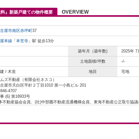
OVERVIEW
無料』新築戸建ての物件概要
古屋市南区
赤坪町
37
屋本線
「
本笠寺
」駅 徒歩13分
築年月（築年数)
2025年 7
土地面積/坪数
-/-
 / 木造
地目
宅地
ムズ不動産（有限会社ネスコ）
古屋市天白区平針２丁目1010 第一小島ビル 201
-846-4707
 (6) 第18933号
日本不動産協会会員、(社)中部圏不動産流通機構会員、東海不動産公正取引協議