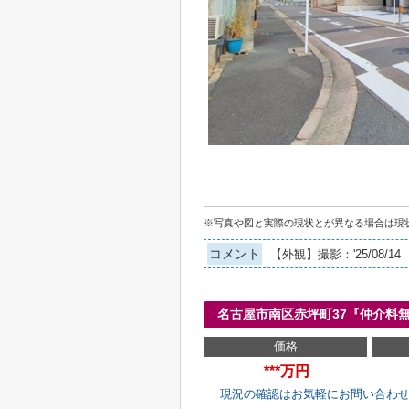
※写真や図と実際の現状とが異なる場合は現
コメント
【外観】撮影：'25/08/14
名古屋市南区赤坪町37『仲介料
価格
***万円
現況の確認はお気軽にお問い合わ