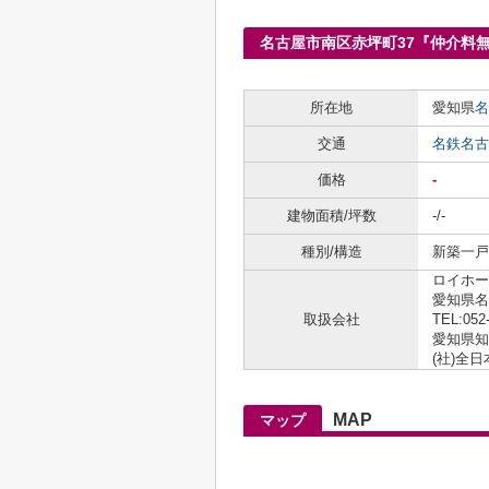
名古屋市南区赤坪町37『仲介料
所在地
愛知県
名
交通
名鉄名古
価格
-
建物面積/坪数
-/-
種別/構造
新築一戸建
ロイホー
愛知県名
取扱会社
TEL:052
愛知県知事
(社)全
MAP
マップ