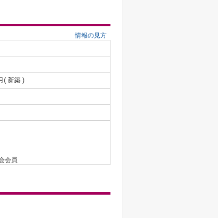
情報の見方
月( 新築 )
会会員