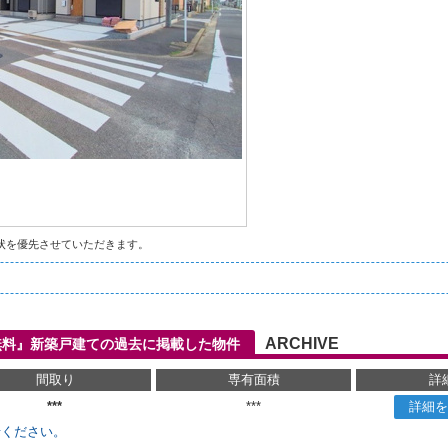
状を優先させていただきます。
ARCHIVE
無料』新築戸建ての過去に掲載した物件
間取り
専有面積
詳
***
***
詳細を
せください。