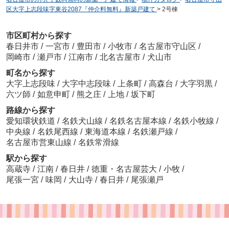
区大字上志段味字東谷2087『仲介料無料』新築戸建て
>
2号棟
市区町村から探す
春日井市
/
一宮市
/
豊田市
/
小牧市
/
名古屋市守山区
/
岡崎市
/
瀬戸市
/
江南市
/
北名古屋市
/
犬山市
町名から探す
大字上志段味
/
大字中志段味
/
上条町
/
高森台
/
大字羽黒
/
六ツ師
/
如意申町
/
熊之庄
/
上地
/
坂下町
路線から探す
愛知環状鉄道
/
名鉄犬山線
/
名鉄名古屋本線
/
名鉄小牧線
/
中央線
/
名鉄尾西線
/
東海道本線
/
名鉄瀬戸線
/
名古屋市営東山線
/
名鉄常滑線
駅から探す
高蔵寺
/
江南
/
春日井
/
徳重・名古屋芸大
/
小牧
/
尾張一宮
/
味岡
/
大山寺
/
春日井
/
尾張瀬戸