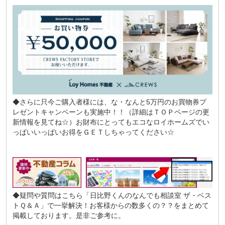
◆さらに只今ご購入者様には、な・なんと5万円のお買物券プ
レゼントキャンペーンも実施中！！（詳細はＴＯＰページの更
新情報を見てね☆）お財布にとってもエコなロイホームズでい
っぱいいっぱいお得をＧＥＴしちゃってください☆
◆疑問や質問はこちら
「日比野くんのなんでも相談室 ザ・ベス
トＱ＆Ａ」
で一挙解決！お客様からの数多くの？？をまとめて
掲載しております。是非ご参考に。