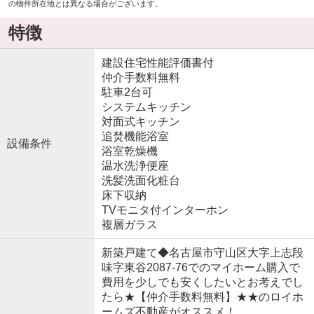
の物件所在地とは異なる場合がございます。
特徴
建設住宅性能評価書付
仲介手数料無料
駐車2台可
システムキッチン
対面式キッチン
追焚機能浴室
設備条件
浴室乾燥機
温水洗浄便座
洗髪洗面化粧台
床下収納
TVモニタ付インターホン
複層ガラス
新築戸建て◆名古屋市守山区大字上志段
味字東谷2087-76でのマイホーム購入で
費用を少しでも安くしたいとお考えでし
たら★【仲介手数料無料】★★のロイホ
ームズ不動産がオススメ！