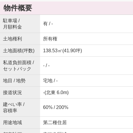
物件概要
駐車場 /
有 / -
月額料金
土地権利
所有権
土地面積(坪数)
138.53㎡(41.90坪)
私道負担面積 /
- / -
セットバック
地目 / 地勢
宅地 / -
接道状況
-(北東 6.0m)
建ぺい率 /
60% / 200%
容積率
用途地域
第二種住居