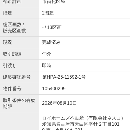
都市計画
市街化区域
階建
2階建
総区画数 /
- / 13区画
販売区画数
現況
完成済み
取引態様
仲介
引渡し
即時
建築確認番号
第HPA-25-11592-1号
物件番号
105400299
取引条件の有効
2026年08月10日
期限
ロイホームズ不動産（有限会社ネスコ）
愛知県名古屋市天白区平針２丁目101