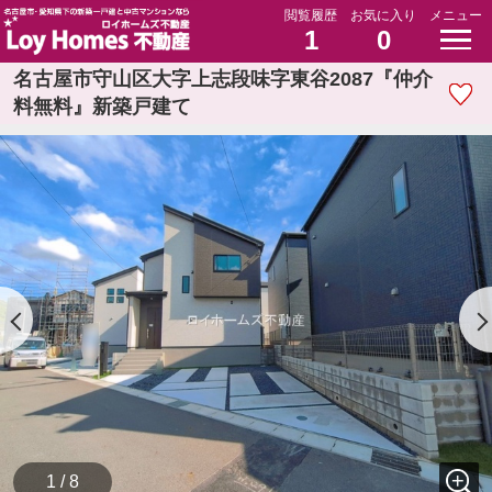
閲覧履歴
お気に入り
メニュー
1
0
名古屋市守山区大字上志段味字東谷2087『仲介
料無料』新築戸建て
1 / 8