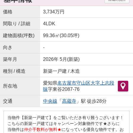
価格
3,734万円
間取り / 詳細
4LDK
建物面積(坪数)
99.36㎡(30.05坪)
向き
-
築年月
2026年 5月(新築)
種別 / 構造
新築一戸建 / 木造
愛知県
名古屋市守山区
大字上志段
所在地
味
字東谷2087-76
交通
中央線
「
高蔵寺
」駅 徒歩28分
当物件【新築一戸建て】をご覧いただき有り難うございます！
こちらの新築一戸建てはキャンペーン対象物件です★さらに
当物件は
仲介手数料が無料★
になっている優良な物件です。お