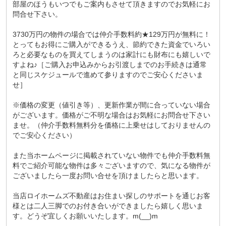
部屋のほうもいつでもご案内もさせて頂きますのでお気軽にお
問合せ下さい。
3730万円の物件の場合では仲介手数料約★129万円が無料に！
とってもお得にご購入ができるうえ、節約できた資金でいろい
ろと必要なものを買えてしまうのは家計にも財布にも嬉しいで
すよね♪［ご購入お申込みからお引渡しまでのお手続きは通常
と同じスケジュールで進めて参りますのでご安心くださいま
せ］
※価格の変更（値引き等）、更新作業が間に合っていない場合
がございます。価格がご不明な場合はお気軽にお問合せ下さい
ませ。（仲介手数料無料分を価格に上乗せはしておりませんの
でご安心ください）
また当ホームページに掲載されていない物件でも仲介手数料無
料でご紹介可能な物件は多々ございますので、気になる物件が
ございましたら一度お問い合せを頂けましたらと思います。
当店ロイホームズ不動産はお住まい探しのサポートを通じお客
様とは二人三脚でのお付き合いができましたら嬉しく思いま
す。どうぞ宜しくお願いいたします。m(__)m