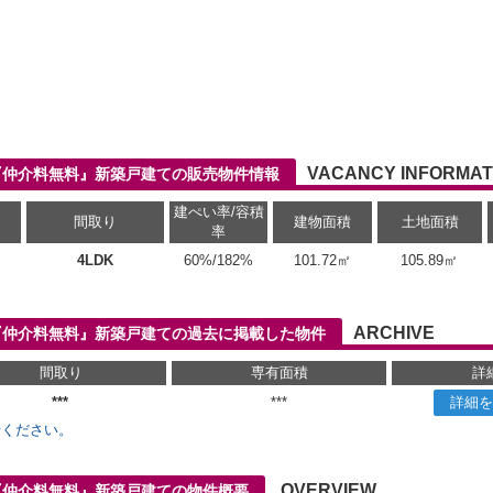
VACANCY INFORMAT
『仲介料無料』新築戸建ての販売物件情報
建ぺい率/容積
間取り
建物面積
土地面積
率
4LDK
60%/182%
101.72㎡
105.89㎡
ARCHIVE
『仲介料無料』新築戸建ての過去に掲載した物件
間取り
専有面積
詳
***
***
詳細を
せください。
OVERVIEW
『仲介料無料』新築戸建ての物件概要