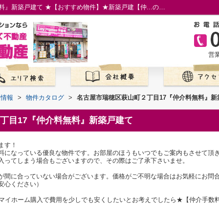
名古屋市瑞穂区萩山町２丁目17『仲介料無料』新築戸建て ★【おすすめ物件】★新築戸建【仲...の物件情報／名古屋市の仲介手数料無料の新築一戸建て／ロイホームズ不動産
営業
て情報
>
物件カタログ
>
名古屋市瑞穂区萩山町２丁目17『仲介料無料』新
丁目17『仲介料無料』新築戸建て
ます！
料になっている優良な物件です。お部屋のほうもいつでもご案内もさせて頂
入ってしまう場合もございますので、その際はご了承下さいませ。
が間に合っていない場合がございます。価格がご不明な場合はお気軽にお問
安心ください）
のマイホーム購入で費用を少しでも安くしたいとお考えでしたら★【仲介手数