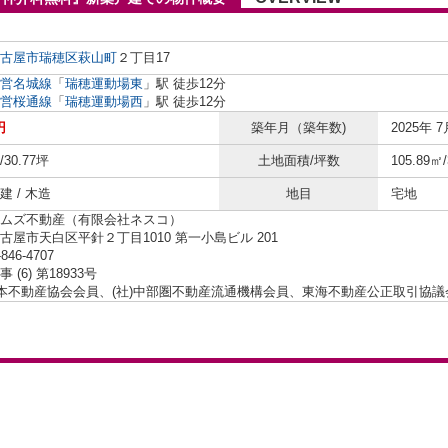
古屋市瑞穂区
萩山町
２丁目17
営名城線
「
瑞穂運動場東
」駅 徒歩12分
営桜通線
「
瑞穂運動場西
」駅 徒歩12分
円
築年月（築年数)
2025年 7
/30.77坪
土地面積/坪数
105.89㎡
 / 木造
地目
宅地
ムズ不動産（有限会社ネスコ）
古屋市天白区平針２丁目1010 第一小島ビル 201
-846-4707
 (6) 第18933号
日本不動産協会会員、(社)中部圏不動産流通機構会員、東海不動産公正取引協議