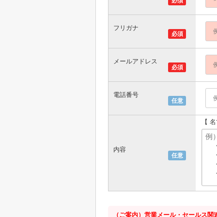
必須
フリガナ
必須
メールアドレス
必須
電話番号
任意
【 
内容
任意
（ご案内）営業メール・セールス関