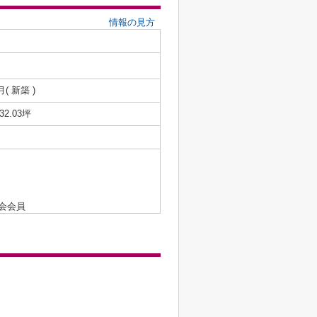
情報の見方
月( 新築 )
/32.03坪
会会員