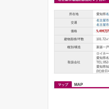
所在地
愛知県
名
名古屋市
交通
名古屋市
価格
5,499万
建物面積/坪数
101.72㎡
種別/構造
新築一戸建
ロイホー
愛知県名
取扱会社
TEL:052
愛知県知事
(社)全
MAP
マップ