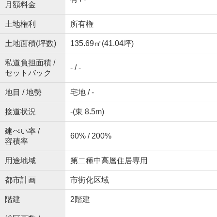
月額料金
土地権利
所有権
土地面積(坪数)
135.69㎡(41.04坪)
私道負担面積 /
- / -
セットバック
地目 / 地勢
宅地 / -
接道状況
-(東 8.5m)
建ぺい率 /
60% / 200%
容積率
用途地域
第二種中高層住居専用
都市計画
市街化区域
階建
2階建