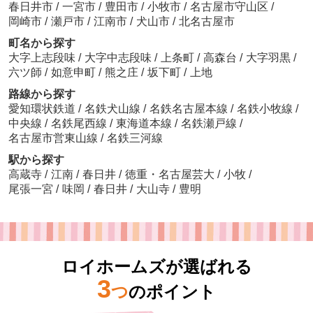
春日井市
/
一宮市
/
豊田市
/
小牧市
/
名古屋市守山区
/
岡崎市
/
瀬戸市
/
江南市
/
犬山市
/
北名古屋市
町名から探す
大字上志段味
/
大字中志段味
/
上条町
/
高森台
/
大字羽黒
/
六ツ師
/
如意申町
/
熊之庄
/
坂下町
/
上地
路線から探す
愛知環状鉄道
/
名鉄犬山線
/
名鉄名古屋本線
/
名鉄小牧線
/
中央線
/
名鉄尾西線
/
東海道本線
/
名鉄瀬戸線
/
名古屋市営東山線
/
名鉄三河線
駅から探す
高蔵寺
/
江南
/
春日井
/
徳重・名古屋芸大
/
小牧
/
尾張一宮
/
味岡
/
春日井
/
大山寺
/
豊明
ロイホームズが選ばれる
3
つ
のポイント