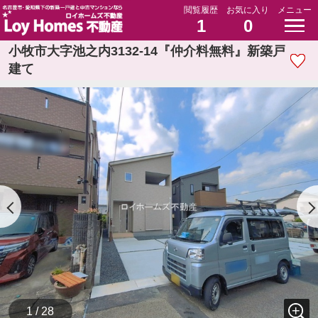
閲覧履歴
お気に入り
メニュー
1
0
小牧市大字池之内3132-14『仲介料無料』新築戸
建て
1 / 28