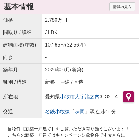
基本情報
情報の見方
価格
2,780万円
間取り / 詳細
3LDK
建物面積(坪数)
107.65㎡(32.56坪)
向き
-
築年月
2026年 6月(新築)
種別 / 構造
新築一戸建 / 木造
所在地
愛知県
小牧市
大字池之内
3132-14
交通
名鉄小牧線
「
味岡
」駅 徒歩51分
当物件【新築一戸建て】をご覧いただき有り難うございます！
こちらの新築一戸建てはキャンペーン対象物件です★さらに