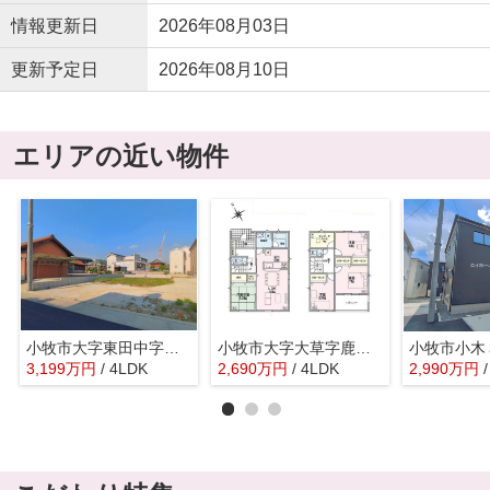
情報更新日
2026年08月03日
更新予定日
2026年08月10日
エリアの近い物件
小牧市大字東田中字北屋敷2633『仲介料無料』新築戸建て
小牧市大字大草字鹿見ケ根5785-578『仲介料無料』新築戸建て
3,199
万
円
/ 4LDK
2,690
万
円
/ 4LDK
2,990
万
円