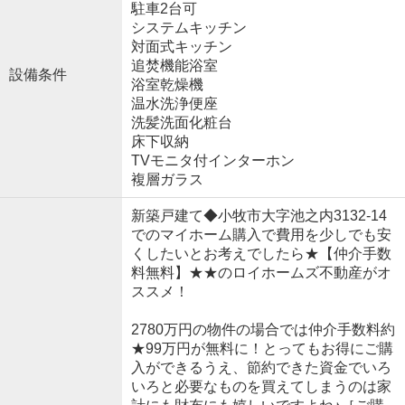
駐車2台可
システムキッチン
対面式キッチン
追焚機能浴室
設備条件
浴室乾燥機
温水洗浄便座
洗髪洗面化粧台
床下収納
TVモニタ付インターホン
複層ガラス
新築戸建て◆小牧市大字池之内3132-14
でのマイホーム購入で費用を少しでも安
くしたいとお考えでしたら★【仲介手数
料無料】★★のロイホームズ不動産がオ
ススメ！
2780万円の物件の場合では仲介手数料約
★99万円が無料に！とってもお得にご購
入ができるうえ、節約できた資金でいろ
いろと必要なものを買えてしまうのは家