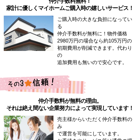
仲介手数料無料！
家計に優しくマイホームご購入時の嬉しいサービス！
ご購入時の大きな負担になってい
る
仲介手数料が無料に！物件価格
2980万円の場合なら約105万円の
初期費用が削減できます。代わり
の
追加費用も無いので安心です。
仲介手数料が無料の理由。
それは絶え間ない企業努力によって実現しています！
売主様からいただく仲介手数料の
み
で運営を可能にしています。