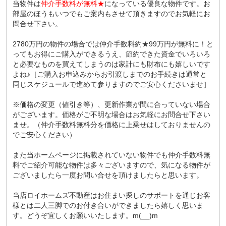
当物件は
仲介手数料が無料★
になっている優良な物件です。お
部屋のほうもいつでもご案内もさせて頂きますのでお気軽にお
問合せ下さい。
2780万円の物件の場合では仲介手数料約★99万円が無料に！と
ってもお得にご購入ができるうえ、節約できた資金でいろいろ
と必要なものを買えてしまうのは家計にも財布にも嬉しいです
よね♪［ご購入お申込みからお引渡しまでのお手続きは通常と
同じスケジュールで進めて参りますのでご安心くださいませ］
※価格の変更（値引き等）、更新作業が間に合っていない場合
がございます。価格がご不明な場合はお気軽にお問合せ下さい
ませ。（仲介手数料無料分を価格に上乗せはしておりませんの
でご安心ください）
また当ホームページに掲載されていない物件でも仲介手数料無
料でご紹介可能な物件は多々ございますので、気になる物件が
ございましたら一度お問い合せを頂けましたらと思います。
当店ロイホームズ不動産はお住まい探しのサポートを通じお客
様とは二人三脚でのお付き合いができましたら嬉しく思いま
す。どうぞ宜しくお願いいたします。m(__)m