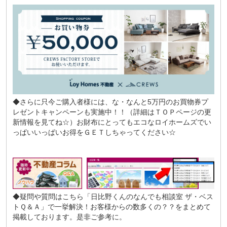
◆さらに只今ご購入者様には、な・なんと5万円のお買物券プ
レゼントキャンペーンも実施中！！（詳細はＴＯＰページの更
新情報を見てね☆）お財布にとってもエコなロイホームズでい
っぱいいっぱいお得をＧＥＴしちゃってください☆
◆疑問や質問はこちら
「日比野くんのなんでも相談室 ザ・ベス
トＱ＆Ａ」
で一挙解決！お客様からの数多くの？？をまとめて
掲載しております。是非ご参考に。