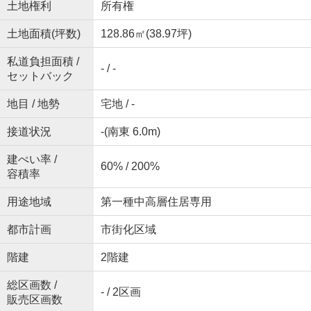
土地権利
所有権
土地面積(坪数)
128.86㎡(38.97坪)
私道負担面積 /
- / -
セットバック
地目 / 地勢
宅地 / -
接道状況
-(南東 6.0m)
建ぺい率 /
60% / 200%
容積率
用途地域
第一種中高層住居専用
都市計画
市街化区域
階建
2階建
総区画数 /
- / 2区画
販売区画数