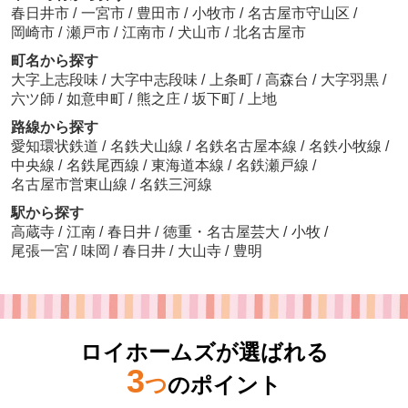
春日井市
/
一宮市
/
豊田市
/
小牧市
/
名古屋市守山区
/
岡崎市
/
瀬戸市
/
江南市
/
犬山市
/
北名古屋市
町名から探す
大字上志段味
/
大字中志段味
/
上条町
/
高森台
/
大字羽黒
/
六ツ師
/
如意申町
/
熊之庄
/
坂下町
/
上地
路線から探す
愛知環状鉄道
/
名鉄犬山線
/
名鉄名古屋本線
/
名鉄小牧線
/
中央線
/
名鉄尾西線
/
東海道本線
/
名鉄瀬戸線
/
名古屋市営東山線
/
名鉄三河線
駅から探す
高蔵寺
/
江南
/
春日井
/
徳重・名古屋芸大
/
小牧
/
尾張一宮
/
味岡
/
春日井
/
大山寺
/
豊明
ロイホームズが選ばれる
3
つ
のポイント